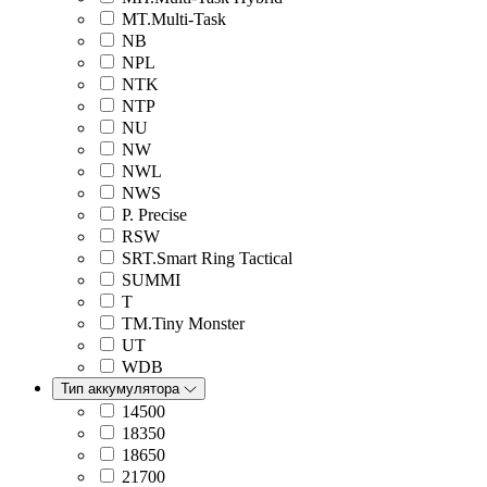
MT.Multi-Task
NB
NPL
NTK
NTP
NU
NW
NWL
NWS
P. Precise
RSW
SRT.Smart Ring Tactical
SUMMI
T
TM.Tiny Monster
UT
WDB
Тип аккумулятора
14500
18350
18650
21700