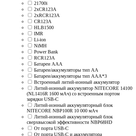
21700i
2xCR123A
2xRCR123A
CR123A
HLB1500
IMR
Li-ion
NiMH
Power Bank
RCR123A
Батареи ААА
Батареи/аккумуляторы тип AA
Батареи/аккумуляторы тип AAA*3
Встроенный литий-ионный аккумулятор
Литий-ионный аккумулятор NITECORE 14100
(NL1416R 1600 мАч) со встроенным портом
зарядки USB-C
Литий-ионный аккумуляторный блок
NITECORE NBP100R 10 000 мАч
Литий-ионный аккумуляторный блок
сверхвысокой эффективности NBP68HD
От порта USB-C
От порта USB-C и аккумулятора