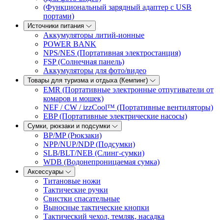
(Функциональный зарядный адаптер с USB
портами)
Источники питания
Аккумуляторы литий-ионные
POWER BANK
NPS/NES (Портативная электростанция)
FSP (Солнечная панель)
Аккумуляторы для фото/видео
Товары для туризма и отдыха (Кемпинг)
EMR (Портативные электронные отпугиватели от
комаров и мошек)
NEF / CW / izzCool™ (Портативные вентиляторы)
EBP (Портативные электрические насосы)
Сумки, рюкзаки и подсумки
BP/MP (Рюкзаки)
NPP/NUP/NDP (Подсумки)
SLB/BLT/NEB (Слинг-сумки)
WDB (Водонепроницаемая сумка)
Аксессуары
Титановые ножи
Тактические ручки
Свистки спасательные
Выносные тактические кнопки
Тактический чехол, темляк, насадка