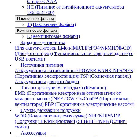
батареек AAA
HC (Питание от литий-ионного аккумулятора
18650/21700)
Наключные фонари
T (Наключные фонари)
Кемпинговые фонари
L (Кемпинговые фонари)
Зарядные устройства
(Для аккумуляторов Li-Ion/IMR/LiFePO4/Ni-MH/Ni-CD)
(Для фото-видео)
(Функциональный зарядный адаптер с
USB портами)
Источники питания
Аккумуляторы литий-ионные
POWER BANK
NPS/NES
(Портативная электростанция)
FSP (Солнечная панель)
Аккумуляторы для фото/видео
Товары для туризма и отдыха (Кемпинг)
EMR (Портативные электронные отпугиватели от
комаров и мошек)
NEF / CW / izzCool™ (Портативные
вентиляторы)
EBP (Портативные электрические насосы)
Сумки, рюкзаки и подсумки
WDB (Водонепроницаемая сумка)
NPP/NUP/NDP
(Подсумки)
BP/MP (Рюкзаки)
SLB/BLT/NEB (Слинг-
сумки)
Аксессуары