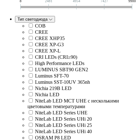
8
2481
4954
7427
9900
Тип светодиода
COB
CREE
CREE XHP35
CREE XP-G3
CREE XP-L
CRI LEDs (CRI≥90)
High Performance LEDs
LUMINUS SBT90 GEN2
Luminus SFT-70
Luminus SST-10UV 365nh
Nichia 219B LED
Nichia LED
NiteLab LED MCT UHE с несколькими
цветовыми температурами
NiteLab LED Series UHE
NiteLab LED Series UHi 20
NiteLab LED Series UHi 25
NiteLab LED Series UHi 40
OSRAM P8 LED