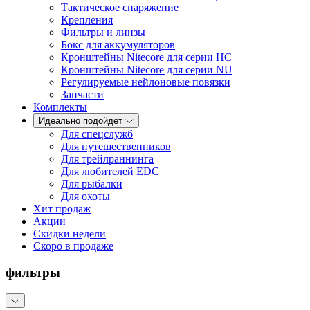
Тактическое снаряжение
Крепления
Фильтры и линзы
Бокс для аккумуляторов
Кронштейны Nitecore для серии HС
Кронштейны Nitecore для серии NU
Регулируемые нейлоновые повязки
Запчасти
Комплекты
Идеально подойдет
Для спецслужб
Для путешественников
Для трейлраннинга
Для любителей EDC
Для рыбалки
Для охоты
Хит продаж
Акции
Скидки недели
Скоро в продаже
фильтры