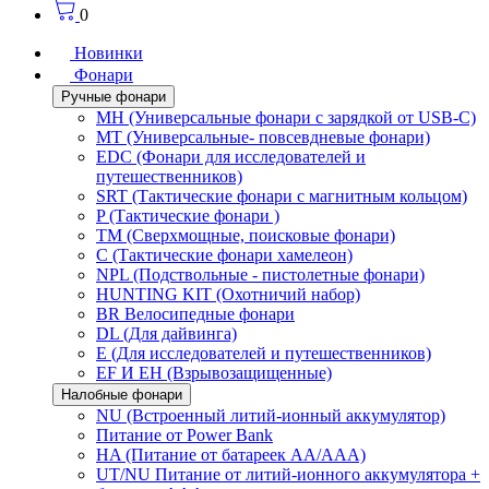
0
Новинки
Фонари
Ручные фонари
MH (Универсальные фонари с зарядкой от USB-C)
MT (Универсальные- повсевдневые фонари)
EDC (Фонари для исследователей и
путешественников)
SRT (Тактические фонари с магнитным кольцом)
P (Тактические фонари )
TM (Сверхмощные, поисковые фонари)
C (Тактические фонари хамелеон)
NPL (Подствольные - пистолетные фонари)
HUNTING KIT (Охотничий набор)
BR Велосипедные фонари
DL (Для дайвинга)
E (Для исследователей и путешественников)
EF И EH (Взрывозащищенные)
Налобные фонари
NU (Встроенный литий-ионный аккумулятор)
Питание от Power Bank
HA (Питание от батареек AA/AAA)
UT/NU Питание от литий-ионного аккумулятора +