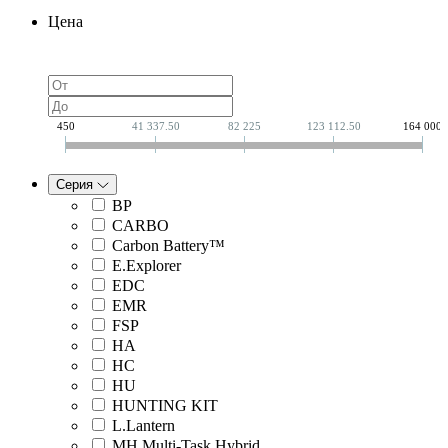
Цена
450
41 337.50
82 225
123 112.50
164 000
Серия
BP
CARBO
Carbon Battery™
E.Explorer
EDC
EMR
FSP
HA
HC
HU
HUNTING KIT
L.Lantern
MH.Multi-Task Hybrid