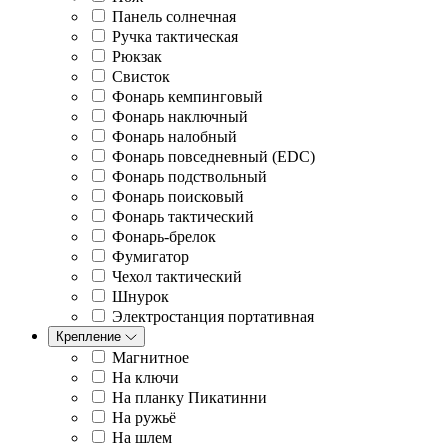
Панель солнечная
Ручка тактическая
Рюкзак
Свисток
Фонарь кемпинговый
Фонарь наключный
Фонарь налобный
Фонарь повседневный (EDC)
Фонарь подствольный
Фонарь поисковый
Фонарь тактический
Фонарь-брелок
Фумигатор
Чехол тактический
Шнурок
Электростанция портативная
Крепление
Магнитное
На ключи
На планку Пикатинни
На ружьё
На шлем