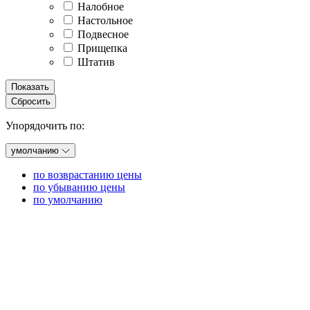
Налобное
Настольное
Подвесное
Прищепка
Штатив
Показать
Сбросить
Упорядочить по:
умолчанию
по возврастанию цены
по убыванию цены
по умолчанию