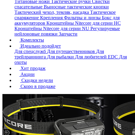
Титановые ножи
Тактические ручки
Свистки
спасательные
Выносные тактические кнопки
Тактический чехол, темляк, насадка
Тактическое
снаряжение
Крепления
Фильтры и линзы
Бокс для
аккумуляторов
Кронштейны Nitecore для серии HС
Кронштейны Nitecore для серии NU
Регулируемые
нейлоновые повязки
Запчасти
Комплекты
Идеально подойдет
Для спецслужб
Для путешественников
Для
трейлраннинга
Для рыбалки
Для любителей EDC
Для
охоты
Хит продаж
Акции
Скидки недели
Скоро в продаже