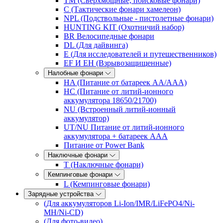
TM (Сверхмощные, поисковые фонари)
C (Тактические фонари хамелеон)
NPL (Подствольные - пистолетные фонари)
HUNTING KIT (Охотничий набор)
BR Велосипедные фонари
DL (Для дайвинга)
E (Для исследователей и путешественников)
EF И EH (Взрывозащищенные)
Налобные фонари
HA (Питание от батареек AA/AAA)
HC (Питание от литий-ионного
аккумулятора 18650/21700)
NU (Встроенный литий-ионный
аккумулятор)
UT/NU Питание от литий-ионного
аккумулятора + батареек AAA
Питание от Power Bank
Наключные фонари
T (Наключные фонари)
Кемпинговые фонари
L (Кемпинговые фонари)
Зарядные устройства
(Для аккумуляторов Li-Ion/IMR/LiFePO4/Ni-
MH/Ni-CD)
(Для фото-видео)