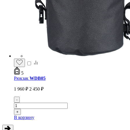
5
Рюкзак
WDB05
1 960 ₽
2 450 ₽
-
+
В корзину