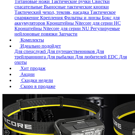
Титановые ножи
Тактические ручки
Свистки
спасательные
Выносные тактические кнопки
Тактический чехол, темляк, насадка
Тактическое
снаряжение
Крепления
Фильтры и линзы
Бокс для
аккумуляторов
Кронштейны Nitecore для серии HС
Кронштейны Nitecore для серии NU
Регулируемые
нейлоновые повязки
Запчасти
Комплекты
Идеально подойдет
Для спецслужб
Для путешественников
Для
трейлраннинга
Для рыбалки
Для любителей EDC
Для
охоты
Хит продаж
Акции
Скидки недели
Скоро в продаже