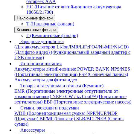
батареек AAA
HC (Питание от литий-ионного аккумулятора
18650/21700)
Наключные фонари
T (Наключные фонари)
Кемпинговые фонари
L (Кемпинговые фонари)
Зарядные устройства
(Для аккумуляторов Li-Ion/IMR/LiFePO4/Ni-MH/Ni-CD)
(Для фото-видео)
(Функциональный зарядный адаптер с
USB портами)
Источники питания
Аккумуляторы литий-ионные
POWER BANK
NPS/NES
(Портативная электростанция)
FSP (Солнечная панель)
Аккумуляторы для фото/видео
Товары для туризма и отдыха (Кемпинг)
EMR (Портативные электронные отпугиватели от
комаров и мошек)
NEF / CW / izzCool™ (Портативные
вентиляторы)
EBP (Портативные электрические насосы)
Сумки, рюкзаки и подсумки
WDB (Водонепроницаемая сумка)
NPP/NUP/NDP
(Подсумки)
BP/MP (Рюкзаки)
SLB/BLT/NEB (Слинг-
сумки)
Аксессуары