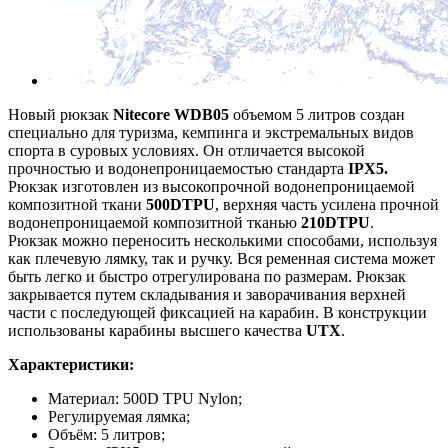
Новый рюкзак
Nitecore WDB05
объемом 5 литров создан
специально для туризма, кемпинга и экстремальных видов
спорта в суровых условиях. Он отличается высокой
прочностью и водонепроницаемостью стандарта
IPX5.
Рюкзак изготовлен из высокопрочной водонепроницаемой
композитной ткани
500D
TPU
, верхняя часть усилена прочной
водонепроницаемой композитной тканью
210D
TPU
.
Рюкзак можно переносить несколькими способами, используя
как плечевую лямку, так и ручку. Вся ременная система может
быть легко и быстро отрегулирована по размерам. Рюкзак
закрывается путем складывания и заворачивания верхней
части с последующей фиксацией на карабин. В конструкции
использованы карабины высшего качества
UTX
.
Характеристики:
Материал: 500D TPU Nylon;
Регулируемая лямка;
Объём: 5 литров;