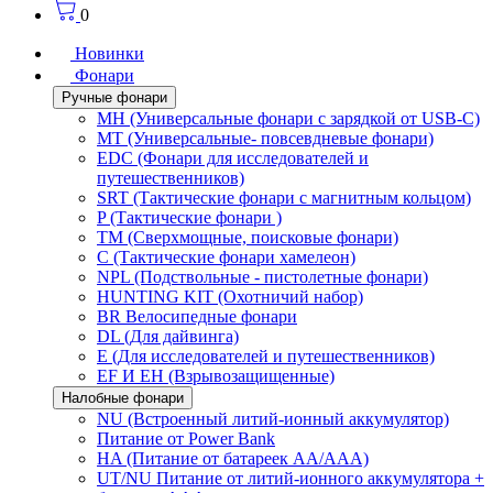
0
Новинки
Фонари
Ручные фонари
MH (Универсальные фонари с зарядкой от USB-C)
MT (Универсальные- повсевдневые фонари)
EDC (Фонари для исследователей и
путешественников)
SRT (Тактические фонари с магнитным кольцом)
P (Тактические фонари )
TM (Сверхмощные, поисковые фонари)
C (Тактические фонари хамелеон)
NPL (Подствольные - пистолетные фонари)
HUNTING KIT (Охотничий набор)
BR Велосипедные фонари
DL (Для дайвинга)
E (Для исследователей и путешественников)
EF И EH (Взрывозащищенные)
Налобные фонари
NU (Встроенный литий-ионный аккумулятор)
Питание от Power Bank
HA (Питание от батареек AA/AAA)
UT/NU Питание от литий-ионного аккумулятора +