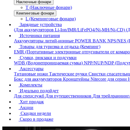
Наключные фонари
T (Наключные фонари)
Кемпинговые фонари
L (Кемпинговые фонари)
Зарядные устройства
(Для аккумуляторов Li-Ion/IMR/LiFePO4/Ni-MH/Ni-CD)
(
Источники питания
Аккумуляторы литий-ионные
POWER BANK
NPS/NES (
Товары для туризма и отдыха (Кемпинг)
EMR (Портативные электронные отпугиватели от комаро
Сумки, рюкзаки и подсумки
WDB (Водонепроницаемая сумка)
NPP/NUP/NDP (Подсу
Аксессуары
Титановые ножи
Тактические ручки
Свистки спасатель
Бокс для аккумуляторов
Кронштейны Nitecore для серии
Комплекты
Идеально подойдет
Для спецслужб
Для путешественников
Для трейлраннин
Хит продаж
Акции
Скидки недели
Скоро в продаже