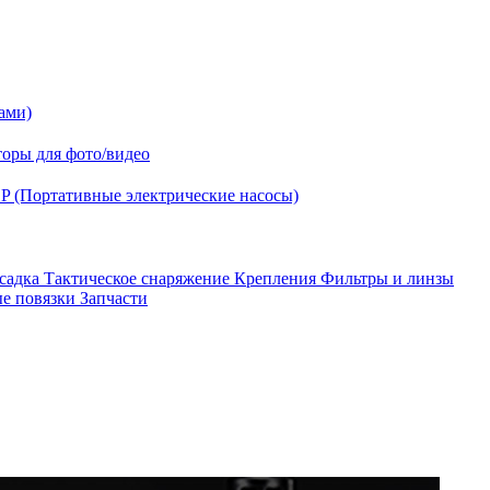
ами)
оры для фото/видео
P (Портативные электрические насосы)
асадка
Тактическое снаряжение
Крепления
Фильтры и линзы
ые повязки
Запчасти