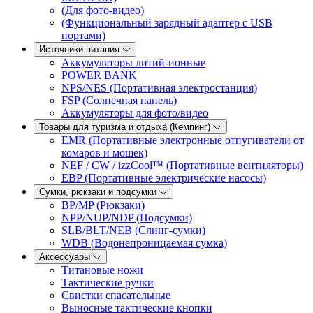
(Для фото-видео)
(Функциональный зарядный адаптер с USB
портами)
Источники питания
Аккумуляторы литий-ионные
POWER BANK
NPS/NES (Портативная электростанция)
FSP (Солнечная панель)
Аккумуляторы для фото/видео
Товары для туризма и отдыха (Кемпинг)
EMR (Портативные электронные отпугиватели от
комаров и мошек)
NEF / CW / izzCool™ (Портативные вентиляторы)
EBP (Портативные электрические насосы)
Сумки, рюкзаки и подсумки
BP/MP (Рюкзаки)
NPP/NUP/NDP (Подсумки)
SLB/BLT/NEB (Слинг-сумки)
WDB (Водонепроницаемая сумка)
Аксессуары
Титановые ножи
Тактические ручки
Свистки спасательные
Выносные тактические кнопки