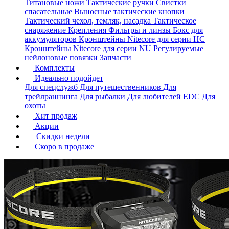
Титановые ножи
Тактические ручки
Свистки
спасательные
Выносные тактические кнопки
Тактический чехол, темляк, насадка
Тактическое
снаряжение
Крепления
Фильтры и линзы
Бокс для
аккумуляторов
Кронштейны Nitecore для серии HС
Кронштейны Nitecore для серии NU
Регулируемые
нейлоновые повязки
Запчасти
Комплекты
Идеально подойдет
Для спецслужб
Для путешественников
Для
трейлраннинга
Для рыбалки
Для любителей EDC
Для
охоты
Хит продаж
Акции
Скидки недели
Скоро в продаже