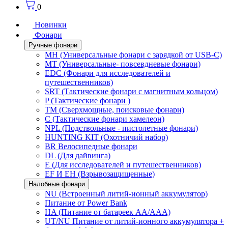
0
Новинки
Фонари
Ручные фонари
MH (Универсальные фонари с зарядкой от USB-C)
MT (Универсальные- повсевдневые фонари)
EDC (Фонари для исследователей и
путешественников)
SRT (Тактические фонари с магнитным кольцом)
P (Тактические фонари )
TM (Сверхмощные, поисковые фонари)
C (Тактические фонари хамелеон)
NPL (Подствольные - пистолетные фонари)
HUNTING KIT (Охотничий набор)
BR Велосипедные фонари
DL (Для дайвинга)
E (Для исследователей и путешественников)
EF И EH (Взрывозащищенные)
Налобные фонари
NU (Встроенный литий-ионный аккумулятор)
Питание от Power Bank
HA (Питание от батареек AA/AAA)
UT/NU Питание от литий-ионного аккумулятора +