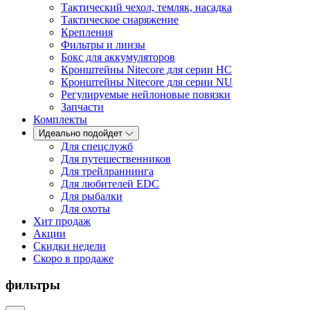
Тактический чехол, темляк, насадка
Тактическое снаряжение
Крепления
Фильтры и линзы
Бокс для аккумуляторов
Кронштейны Nitecore для серии HС
Кронштейны Nitecore для серии NU
Регулируемые нейлоновые повязки
Запчасти
Комплекты
Идеально подойдет
Для спецслужб
Для путешественников
Для трейлраннинга
Для любителей EDC
Для рыбалки
Для охоты
Хит продаж
Акции
Скидки недели
Скоро в продаже
фильтры