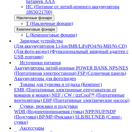
батареек AAA
HC (Питание от литий-ионного аккумулятора
18650/21700)
Наключные фонари
T (Наключные фонари)
Кемпинговые фонари
L (Кемпинговые фонари)
Зарядные устройства
(Для аккумуляторов Li-Ion/IMR/LiFePO4/Ni-MH/Ni-CD)
(Для фото-видео)
(Функциональный зарядный адаптер с
USB портами)
Источники питания
Аккумуляторы литий-ионные
POWER BANK
NPS/NES
(Портативная электростанция)
FSP (Солнечная панель)
Аккумуляторы для фото/видео
Товары для туризма и отдыха (Кемпинг)
EMR (Портативные электронные отпугиватели от
комаров и мошек)
NEF / CW / izzCool™ (Портативные
вентиляторы)
EBP (Портативные электрические насосы)
Сумки, рюкзаки и подсумки
WDB (Водонепроницаемая сумка)
NPP/NUP/NDP
(Подсумки)
BP/MP (Рюкзаки)
SLB/BLT/NEB (Слинг-
сумки)
Аксессуары