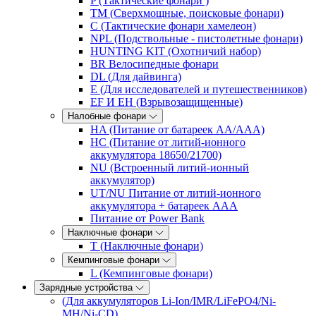
P (Тактические фонари )
TM (Сверхмощные, поисковые фонари)
C (Тактические фонари хамелеон)
NPL (Подствольные - пистолетные фонари)
HUNTING KIT (Охотничий набор)
BR Велосипедные фонари
DL (Для дайвинга)
E (Для исследователей и путешественников)
EF И EH (Взрывозащищенные)
Налобные фонари
HA (Питание от батареек AA/AAA)
HC (Питание от литий-ионного
аккумулятора 18650/21700)
NU (Встроенный литий-ионный
аккумулятор)
UT/NU Питание от литий-ионного
аккумулятора + батареек AAA
Питание от Power Bank
Наключные фонари
T (Наключные фонари)
Кемпинговые фонари
L (Кемпинговые фонари)
Зарядные устройства
(Для аккумуляторов Li-Ion/IMR/LiFePO4/Ni-
MH/Ni-CD)