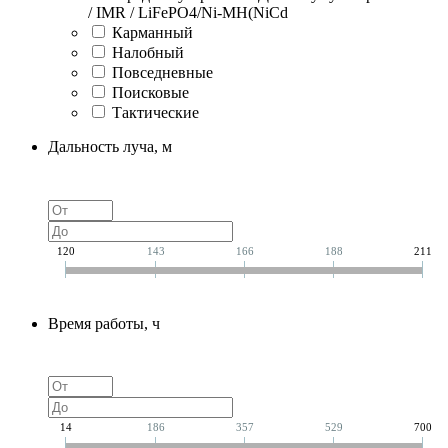
/ IMR / LiFePO4/Ni-MH(NiCd
Карманный
Налобный
Повседневные
Поисковые
Тактические
Дальность луча, м
120
143
166
188
211
Время работы, ч
14
186
357
529
700