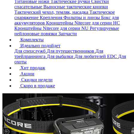
Титановые ножи
Тактические ручки
Свистки
спасательные
Выносные тактические кнопки
Тактический чехол, темляк, насадка
Тактическое
снаряжение
Крепления
Фильтры и линзы
Бокс для
аккумуляторов
Кронштейны Nitecore для серии HС
Кронштейны Nitecore для серии NU
Регулируемые
нейлоновые повязки
Запчасти
Комплекты
Идеально подойдет
Для спецслужб
Для путешественников
Для
трейлраннинга
Для рыбалки
Для любителей EDC
Для
охоты
Хит продаж
Акции
Скидки недели
Скоро в продаже