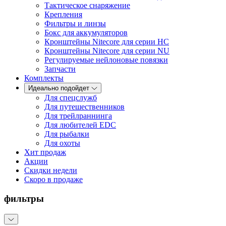
Тактическое снаряжение
Крепления
Фильтры и линзы
Бокс для аккумуляторов
Кронштейны Nitecore для серии HС
Кронштейны Nitecore для серии NU
Регулируемые нейлоновые повязки
Запчасти
Комплекты
Идеально подойдет
Для спецслужб
Для путешественников
Для трейлраннинга
Для любителей EDC
Для рыбалки
Для охоты
Хит продаж
Акции
Скидки недели
Скоро в продаже
фильтры