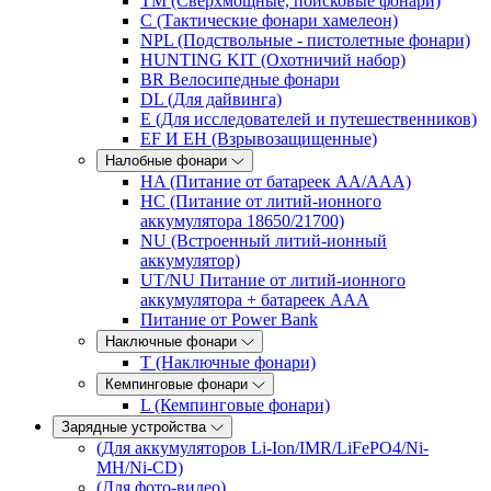
TM (Сверхмощные, поисковые фонари)
C (Тактические фонари хамелеон)
NPL (Подствольные - пистолетные фонари)
HUNTING KIT (Охотничий набор)
BR Велосипедные фонари
DL (Для дайвинга)
E (Для исследователей и путешественников)
EF И EH (Взрывозащищенные)
Налобные фонари
HA (Питание от батареек AA/AAA)
HC (Питание от литий-ионного
аккумулятора 18650/21700)
NU (Встроенный литий-ионный
аккумулятор)
UT/NU Питание от литий-ионного
аккумулятора + батареек AAA
Питание от Power Bank
Наключные фонари
T (Наключные фонари)
Кемпинговые фонари
L (Кемпинговые фонари)
Зарядные устройства
(Для аккумуляторов Li-Ion/IMR/LiFePO4/Ni-
MH/Ni-CD)
(Для фото-видео)