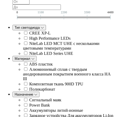
0
1100
2200
3300
4400
Тип светодиода
CREE XP-L
High Performance LEDs
NiteLab LED MCT UHE с несколькими
цветовыми температурами
NiteLab LED Series UHE
Материал
ABS пластик
Алюминиевый сплав с твердым
анодированным покрытием военного класса HA
III
Композитная ткань 900D TPU
Поликарбонат
Назначение
Cигнальный маяк
Power Bank
Аккумуляторы литий-ионные
Зарядное устройства Для аккумуляторов Li-Ion