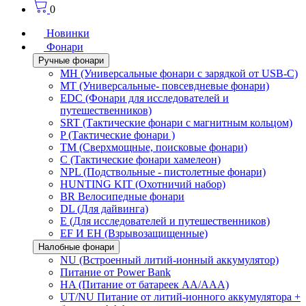
0
Новинки
Фонари
Ручные фонари
MH (Универсальные фонари с зарядкой от USB-C)
MT (Универсальные- повсевдневые фонари)
EDC (Фонари для исследователей и
путешественников)
SRT (Тактические фонари с магнитным кольцом)
P (Тактические фонари )
TM (Сверхмощные, поисковые фонари)
C (Тактические фонари хамелеон)
NPL (Подствольные - пистолетные фонари)
HUNTING KIT (Охотничий набор)
BR Велосипедные фонари
DL (Для дайвинга)
E (Для исследователей и путешественников)
EF И EH (Взрывозащищенные)
Налобные фонари
NU (Встроенный литий-ионный аккумулятор)
Питание от Power Bank
HA (Питание от батареек AA/AAA)
UT/NU Питание от литий-ионного аккумулятора +