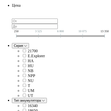
Цена
250
3 525
6 800
10 075
13 350
Серия
21700
E.Explorer
HA
HU
NB
NPP
NU
T
UM
UT
Тип аккумулятора
16340
18650