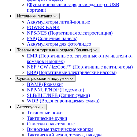
(Функциональный зарядный адаптер с USB
портами)
Источники питания
Аккумуляторы литий-ионные
POWER BANK
NPS/NES (Портативная электростанция)
FSP (Солнечная панель)
Аккумуляторы для фото/видео
Товары для туризма и отдыха (Кемпинг)
EMR (Портативные электронные отпугиватели от
комаров и мошек)
NEF / CW / izzCool™ (Портативные вентиляторы)
EBP (Портативные электрические насосы)
Сумки, рюкзаки и подсумки
BP/MP (Рюкзаки)
NPP/NUP/NDP (Подсумки)
SLB/BLT/NEB (Слинг-сумки)
WDB (Водонепроницаемая сумка)
Аксессуары
Титановые ножи
Тактические ручки
Свистки спасательные
Выносные тактические кнопки
Тактический чехол, темляк, насадка