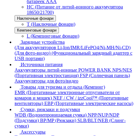
батареек AAA
HC (Питание от литий-ионного аккумулятора
18650/21700)
Наключные фонари
T (Наключные фонари)
Кемпинговые фонари
L (Кемпинговые фонари)
Зарядные устройства
(Для аккумуляторов Li-Ion/IMR/LiFePO4/Ni-MH/Ni-CD)
(Для фото-видео)
(Функциональный зарядный адаптер с
USB портами)
Источники питания
Аккумуляторы литий-ионные
POWER BANK
NPS/NES
(Портативная электростанция)
FSP (Солнечная панель)
Аккумуляторы для фото/видео
Товары для туризма и отдыха (Кемпинг)
EMR (Портативные электронные отпугиватели от
комаров и мошек)
NEF / CW / izzCool™ (Портативные
вентиляторы)
EBP (Портативные электрические насосы)
Сумки, рюкзаки и подсумки
WDB (Водонепроницаемая сумка)
NPP/NUP/NDP
(Подсумки)
BP/MP (Рюкзаки)
SLB/BLT/NEB (Слинг-
сумки)
Аксессуары