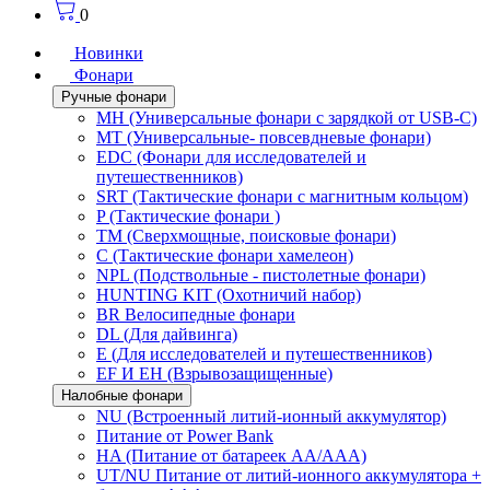
0
Новинки
Фонари
Ручные фонари
MH (Универсальные фонари с зарядкой от USB-C)
MT (Универсальные- повсевдневые фонари)
EDC (Фонари для исследователей и
путешественников)
SRT (Тактические фонари с магнитным кольцом)
P (Тактические фонари )
TM (Сверхмощные, поисковые фонари)
C (Тактические фонари хамелеон)
NPL (Подствольные - пистолетные фонари)
HUNTING KIT (Охотничий набор)
BR Велосипедные фонари
DL (Для дайвинга)
E (Для исследователей и путешественников)
EF И EH (Взрывозащищенные)
Налобные фонари
NU (Встроенный литий-ионный аккумулятор)
Питание от Power Bank
HA (Питание от батареек AA/AAA)
UT/NU Питание от литий-ионного аккумулятора +