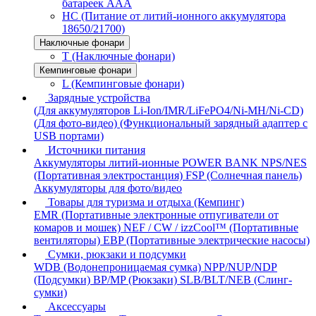
батареек AAA
HC (Питание от литий-ионного аккумулятора
18650/21700)
Наключные фонари
T (Наключные фонари)
Кемпинговые фонари
L (Кемпинговые фонари)
Зарядные устройства
(Для аккумуляторов Li-Ion/IMR/LiFePO4/Ni-MH/Ni-CD)
(Для фото-видео)
(Функциональный зарядный адаптер с
USB портами)
Источники питания
Аккумуляторы литий-ионные
POWER BANK
NPS/NES
(Портативная электростанция)
FSP (Солнечная панель)
Аккумуляторы для фото/видео
Товары для туризма и отдыха (Кемпинг)
EMR (Портативные электронные отпугиватели от
комаров и мошек)
NEF / CW / izzCool™ (Портативные
вентиляторы)
EBP (Портативные электрические насосы)
Сумки, рюкзаки и подсумки
WDB (Водонепроницаемая сумка)
NPP/NUP/NDP
(Подсумки)
BP/MP (Рюкзаки)
SLB/BLT/NEB (Слинг-
сумки)
Аксессуары