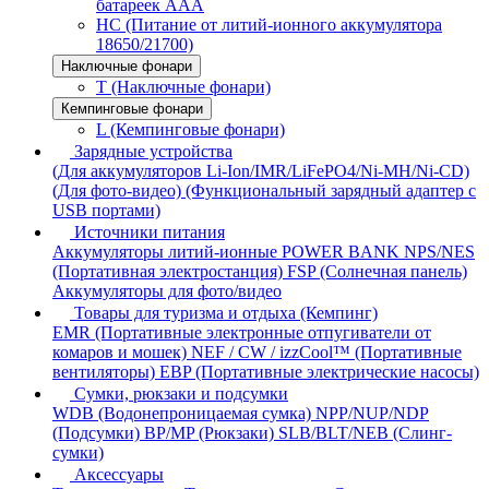
батареек AAA
HC (Питание от литий-ионного аккумулятора
18650/21700)
Наключные фонари
T (Наключные фонари)
Кемпинговые фонари
L (Кемпинговые фонари)
Зарядные устройства
(Для аккумуляторов Li-Ion/IMR/LiFePO4/Ni-MH/Ni-CD)
(Для фото-видео)
(Функциональный зарядный адаптер с
USB портами)
Источники питания
Аккумуляторы литий-ионные
POWER BANK
NPS/NES
(Портативная электростанция)
FSP (Солнечная панель)
Аккумуляторы для фото/видео
Товары для туризма и отдыха (Кемпинг)
EMR (Портативные электронные отпугиватели от
комаров и мошек)
NEF / CW / izzCool™ (Портативные
вентиляторы)
EBP (Портативные электрические насосы)
Сумки, рюкзаки и подсумки
WDB (Водонепроницаемая сумка)
NPP/NUP/NDP
(Подсумки)
BP/MP (Рюкзаки)
SLB/BLT/NEB (Слинг-
сумки)
Аксессуары