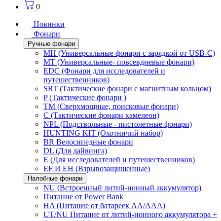
0
Новинки
Фонари
Ручные фонари
MH (Универсальные фонари с зарядкой от USB-C)
MT (Универсальные- повсевдневые фонари)
EDC (Фонари для исследователей и
путешественников)
SRT (Тактические фонари с магнитным кольцом)
P (Тактические фонари )
TM (Сверхмощные, поисковые фонари)
C (Тактические фонари хамелеон)
NPL (Подствольные - пистолетные фонари)
HUNTING KIT (Охотничий набор)
BR Велосипедные фонари
DL (Для дайвинга)
E (Для исследователей и путешественников)
EF И EH (Взрывозащищенные)
Налобные фонари
NU (Встроенный литий-ионный аккумулятор)
Питание от Power Bank
HA (Питание от батареек AA/AAA)
UT/NU Питание от литий-ионного аккумулятора +