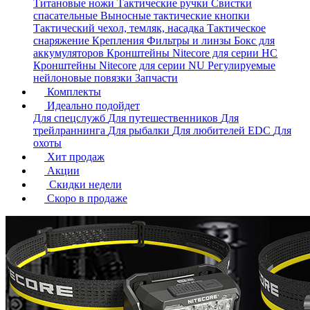
Титановые ножи
Тактические ручки
Свистки
спасательные
Выносные тактические кнопки
Тактический чехол, темляк, насадка
Тактическое
снаряжение
Крепления
Фильтры и линзы
Бокс для
аккумуляторов
Кронштейны Nitecore для серии HС
Кронштейны Nitecore для серии NU
Регулируемые
нейлоновые повязки
Запчасти
Комплекты
Идеально подойдет
Для спецслужб
Для путешественников
Для
трейлраннинга
Для рыбалки
Для любителей EDC
Для
охоты
Хит продаж
Акции
Скидки недели
Скоро в продаже