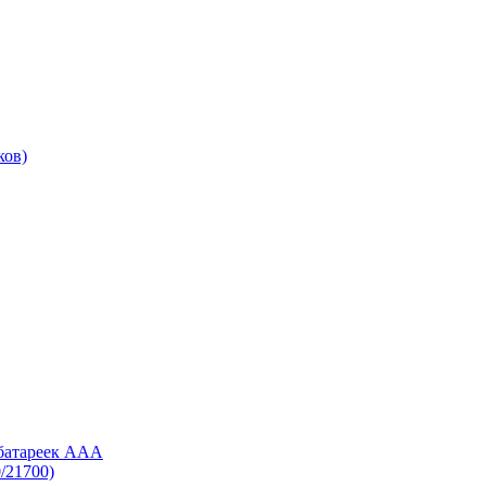
ков)
 батареек AAA
/21700)