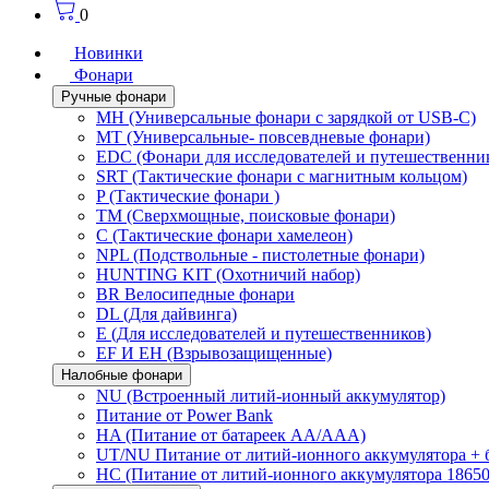
0
Новинки
Фонари
Ручные фонари
MH (Универсальные фонари с зарядкой от USB-C)
MT (Универсальные- повсевдневые фонари)
EDC (Фонари для исследователей и путешественни
SRT (Тактические фонари с магнитным кольцом)
P (Тактические фонари )
TM (Сверхмощные, поисковые фонари)
C (Тактические фонари хамелеон)
NPL (Подствольные - пистолетные фонари)
HUNTING KIT (Охотничий набор)
BR Велосипедные фонари
DL (Для дайвинга)
E (Для исследователей и путешественников)
EF И EH (Взрывозащищенные)
Налобные фонари
NU (Встроенный литий-ионный аккумулятор)
Питание от Power Bank
HA (Питание от батареек AA/AAA)
UT/NU Питание от литий-ионного аккумулятора +
HC (Питание от литий-ионного аккумулятора 18650