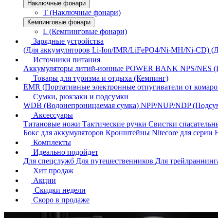
Наключные фонари
T (Наключные фонари)
Кемпинговые фонари
L (Кемпинговые фонари)
Зарядные устройства
(Для аккумуляторов Li-Ion/IMR/LiFePO4/Ni-MH/Ni-CD)
(
Источники питания
Аккумуляторы литий-ионные
POWER BANK
NPS/NES (
Товары для туризма и отдыха (Кемпинг)
EMR (Портативные электронные отпугиватели от комаро
Сумки, рюкзаки и подсумки
WDB (Водонепроницаемая сумка)
NPP/NUP/NDP (Подсу
Аксессуары
Титановые ножи
Тактические ручки
Свистки спасатель
Бокс для аккумуляторов
Кронштейны Nitecore для серии
Комплекты
Идеально подойдет
Для спецслужб
Для путешественников
Для трейлраннин
Хит продаж
Акции
Скидки недели
Скоро в продаже