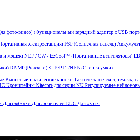
Для фото-видео)
(Функциональный зарядный адаптер с USB порт
Портативная электростанция)
FSP (Солнечная панель)
Аккумулят
в и мошек)
NEF / CW / izzCool™ (Портативные вентиляторы)
EB
мки)
BP/MP (Рюкзаки)
SLB/BLT/NEB (Слинг-сумки)
ные
Выносные тактические кнопки
Тактический чехол, темляк, н
 HС
Кронштейны Nitecore для серии NU
Регулируемые нейлонов
га
Для рыбалки
Для любителей EDC
Для охоты