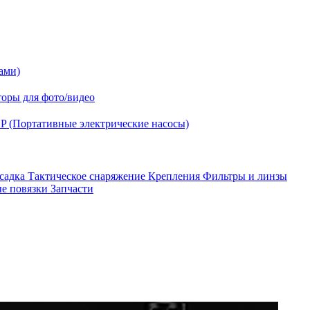
ами)
оры для фото/видео
P (Портативные электрические насосы)
асадка
Тактическое снаряжение
Крепления
Фильтры и линзы
ые повязки
Запчасти