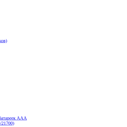
ков)
 батареек AAA
/21700)