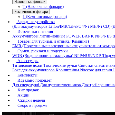
Наключные фонари
T (Наключные фонари)
Кемпинговые фонари
L (Кемпинговые фонари)
Зарядные устройства
(Для аккумуляторов Li-Ion/IMR/LiFePO4/Ni-MH/Ni-CD)
(
Источники питания
Аккумуляторы литий-ионные
POWER BANK
NPS/NES (
Товары для туризма и отдыха (Кемпинг)
EMR (Портативные электронные отпугиватели от комаро
Сумки, рюкзаки и подсумки
WDB (Водонепроницаемая сумка)
NPP/NUP/NDP (Подсу
Аксессуары
Титановые ножи
Тактические ручки
Свистки спасатель
Бокс для аккумуляторов
Кронштейны Nitecore для серии
Комплекты
Идеально подойдет
Для спецслужб
Для путешественников
Для трейлраннин
Хит продаж
Акции
Скидки недели
Скоро в продаже