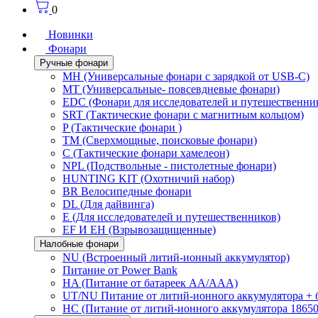
0
Новинки
Фонари
Ручные фонари
MH (Универсальные фонари с зарядкой от USB-C)
MT (Универсальные- повсевдневые фонари)
EDC (Фонари для исследователей и путешественни
SRT (Тактические фонари с магнитным кольцом)
P (Тактические фонари )
TM (Сверхмощные, поисковые фонари)
C (Тактические фонари хамелеон)
NPL (Подствольные - пистолетные фонари)
HUNTING KIT (Охотничий набор)
BR Велосипедные фонари
DL (Для дайвинга)
E (Для исследователей и путешественников)
EF И EH (Взрывозащищенные)
Налобные фонари
NU (Встроенный литий-ионный аккумулятор)
Питание от Power Bank
HA (Питание от батареек AA/AAA)
UT/NU Питание от литий-ионного аккумулятора +
HC (Питание от литий-ионного аккумулятора 18650