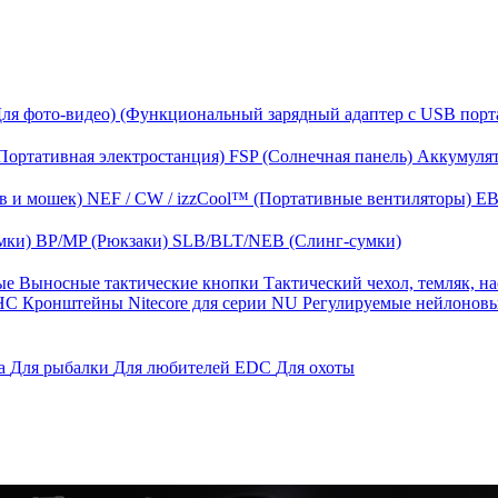
Для фото-видео)
(Функциональный зарядный адаптер с USB порт
Портативная электростанция)
FSP (Солнечная панель)
Аккумулят
в и мошек)
NEF / CW / izzCool™ (Портативные вентиляторы)
EB
мки)
BP/MP (Рюкзаки)
SLB/BLT/NEB (Слинг-сумки)
ные
Выносные тактические кнопки
Тактический чехол, темляк, н
 HС
Кронштейны Nitecore для серии NU
Регулируемые нейлонов
га
Для рыбалки
Для любителей EDC
Для охоты