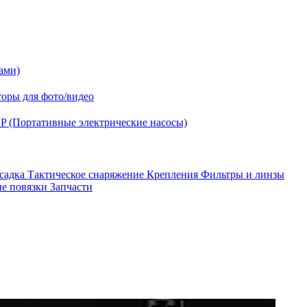
ами)
оры для фото/видео
P (Портативные электрические насосы)
асадка
Тактическое снаряжение
Крепления
Фильтры и линзы
ые повязки
Запчасти