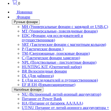
0
Новинки
Фонари
Ручные фонари
MH (Универсальные фонари с зарядкой от USB-C)
MT (Универсальные- повсевдневые фонари)
EDC (Фонари для исследователей и
путешественников)
SRT (Тактические фонари с магнитным кольцом)
P (Тактические фонари )
TM (Сверхмощные, поисковые фонари)
C (Тактические фонари хамелеон)
NPL (Подствольные - пистолетные фонари)
HUNTING KIT (Охотничий набор)
BR Велосипедные фонари
DL (Для дайвинга)
E (Для исследователей и путешественников)
EF И EH (Взрывозащищенные)
Налобные фонари
NU (Встроенный литий-ионный аккумулятор)
Питание от Power Bank
HA (Питание от батареек AA/AAA)
UT/NU Питание от литий-ионного аккумулятора +