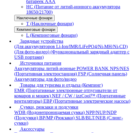
батареек AAA
HC (Питание от литий-ионного аккумулятора
18650/21700)
Наключные фонари
T (Наключные фонари)
Кемпинговые фонари
L (Кемпинговые фонари)
Зарядные устройства
(Для аккумуляторов Li-Ion/IMR/LiFePO4/Ni-MH/Ni-CD)
(Для фото-видео)
(Функциональный зарядный адаптер с
USB портами)
Источники питания
Аккумуляторы литий-ионные
POWER BANK
NPS/NES
(Портативная электростанция)
FSP (Солнечная панель)
Аккумуляторы для фото/видео
Товары для туризма и отдыха (Кемпинг)
EMR (Портативные электронные отпугиватели от
комаров и мошек)
NEF / CW / izzCool™ (Портативные
вентиляторы)
EBP (Портативные электрические насосы)
Сумки, рюкзаки и подсумки
WDB (Водонепроницаемая сумка)
NPP/NUP/NDP
(Подсумки)
BP/MP (Рюкзаки)
SLB/BLT/NEB (Слинг-
сумки)
Аксессуары