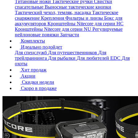
Титановые ножи
Тактические ручки
Свистки
спасательные
Выносные тактические кнопки
Тактический чехол, темляк, насадка
Тактическое
снаряжение
Крепления
Фильтры и линзы
Бокс для
аккумуляторов
Кронштейны Nitecore для серии HС
Кронштейны Nitecore для серии NU
Регулируемые
нейлоновые повязки
Запчасти
Комплекты
Идеально подойдет
Для спецслужб
Для путешественников
Для
трейлраннинга
Для рыбалки
Для любителей EDC
Для
охоты
Хит продаж
Акции
Скидки недели
Скоро в продаже