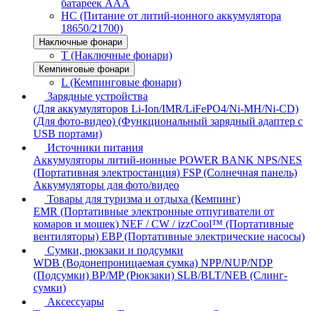
батареек AAA
HC (Питание от литий-ионного аккумулятора
18650/21700)
Наключные фонари
T (Наключные фонари)
Кемпинговые фонари
L (Кемпинговые фонари)
Зарядные устройства
(Для аккумуляторов Li-Ion/IMR/LiFePO4/Ni-MH/Ni-CD)
(Для фото-видео)
(Функциональный зарядный адаптер с
USB портами)
Источники питания
Аккумуляторы литий-ионные
POWER BANK
NPS/NES
(Портативная электростанция)
FSP (Солнечная панель)
Аккумуляторы для фото/видео
Товары для туризма и отдыха (Кемпинг)
EMR (Портативные электронные отпугиватели от
комаров и мошек)
NEF / CW / izzCool™ (Портативные
вентиляторы)
EBP (Портативные электрические насосы)
Сумки, рюкзаки и подсумки
WDB (Водонепроницаемая сумка)
NPP/NUP/NDP
(Подсумки)
BP/MP (Рюкзаки)
SLB/BLT/NEB (Слинг-
сумки)
Аксессуары