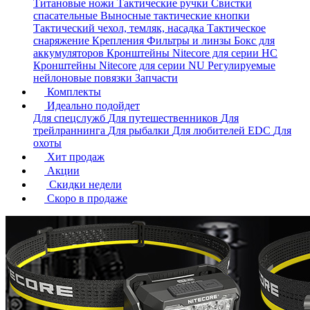
Титановые ножи
Тактические ручки
Свистки
спасательные
Выносные тактические кнопки
Тактический чехол, темляк, насадка
Тактическое
снаряжение
Крепления
Фильтры и линзы
Бокс для
аккумуляторов
Кронштейны Nitecore для серии HС
Кронштейны Nitecore для серии NU
Регулируемые
нейлоновые повязки
Запчасти
Комплекты
Идеально подойдет
Для спецслужб
Для путешественников
Для
трейлраннинга
Для рыбалки
Для любителей EDC
Для
охоты
Хит продаж
Акции
Скидки недели
Скоро в продаже