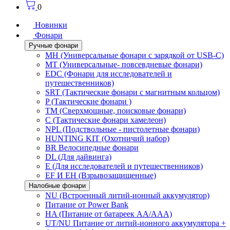
0
Новинки
Фонари
Ручные фонари
MH (Универсальные фонари с зарядкой от USB-C)
MT (Универсальные- повсевдневые фонари)
EDC (Фонари для исследователей и
путешественников)
SRT (Тактические фонари с магнитным кольцом)
P (Тактические фонари )
TM (Сверхмощные, поисковые фонари)
C (Тактические фонари хамелеон)
NPL (Подствольные - пистолетные фонари)
HUNTING KIT (Охотничий набор)
BR Велосипедные фонари
DL (Для дайвинга)
E (Для исследователей и путешественников)
EF И EH (Взрывозащищенные)
Налобные фонари
NU (Встроенный литий-ионный аккумулятор)
Питание от Power Bank
HA (Питание от батареек AA/AAA)
UT/NU Питание от литий-ионного аккумулятора +