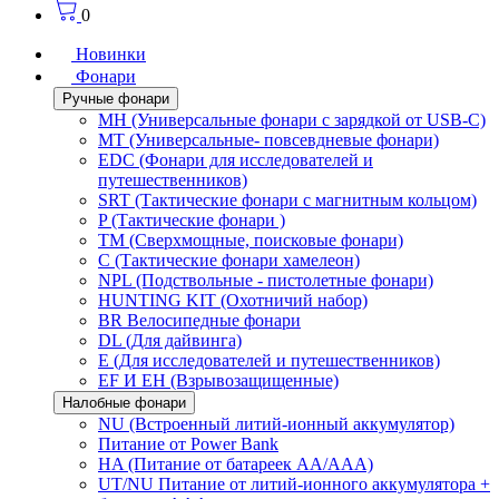
0
Новинки
Фонари
Ручные фонари
MH (Универсальные фонари с зарядкой от USB-C)
MT (Универсальные- повсевдневые фонари)
EDC (Фонари для исследователей и
путешественников)
SRT (Тактические фонари с магнитным кольцом)
P (Тактические фонари )
TM (Сверхмощные, поисковые фонари)
C (Тактические фонари хамелеон)
NPL (Подствольные - пистолетные фонари)
HUNTING KIT (Охотничий набор)
BR Велосипедные фонари
DL (Для дайвинга)
E (Для исследователей и путешественников)
EF И EH (Взрывозащищенные)
Налобные фонари
NU (Встроенный литий-ионный аккумулятор)
Питание от Power Bank
HA (Питание от батареек AA/AAA)
UT/NU Питание от литий-ионного аккумулятора +