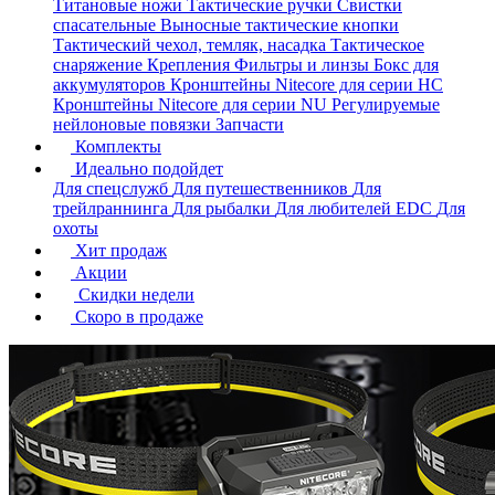
Титановые ножи
Тактические ручки
Свистки
спасательные
Выносные тактические кнопки
Тактический чехол, темляк, насадка
Тактическое
снаряжение
Крепления
Фильтры и линзы
Бокс для
аккумуляторов
Кронштейны Nitecore для серии HС
Кронштейны Nitecore для серии NU
Регулируемые
нейлоновые повязки
Запчасти
Комплекты
Идеально подойдет
Для спецслужб
Для путешественников
Для
трейлраннинга
Для рыбалки
Для любителей EDC
Для
охоты
Хит продаж
Акции
Скидки недели
Скоро в продаже