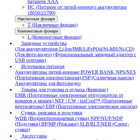
батареек AAA
HC (Питание от литий-ионного аккумулятора
18650/21700)
Наключные фонари
T (Наключные фонари)
Кемпинговые фонари
L (Кемпинговые фонари)
Зарядные устройства
(Для аккумуляторов Li-Ion/IMR/LiFePO4/Ni-MH/Ni-CD)
(Для фото-видео)
(Функциональный зарядный адаптер с
USB портами)
Источники питания
Аккумуляторы литий-ионные
POWER BANK
NPS/NES
(Портативная электростанция)
FSP (Солнечная панель)
Аккумуляторы для фото/видео
Товары для туризма и отдыха (Кемпинг)
EMR (Портативные электронные отпугиватели от
комаров и мошек)
NEF / CW / izzCool™ (Портативные
вентиляторы)
EBP (Портативные электрические насосы)
Сумки, рюкзаки и подсумки
WDB (Водонепроницаемая сумка)
NPP/NUP/NDP
(Подсумки)
BP/MP (Рюкзаки)
SLB/BLT/NEB (Слинг-
сумки)
Аксессуары