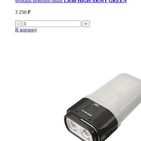
Фонарь кемпинговый
LR40 HIGH ARMY GREEN
3 250 ₽
-
+
В корзину