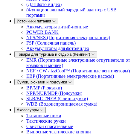
(Для фото-видео)
(Функциональный зарядный адаптер с USB
портами)
Источники питания
Аккумуляторы литий-ионные
POWER BANK
NPS/NES (Портативная электростанция)
FSP (Солнечная панель)
Аккумуляторы для фото/видео
Товары для туризма и отдыха (Кемпинг)
EMR (Портативные электронные отпугиватели от
комаров и мошек)
NEF / CW / izzCool™ (Портативные вентиляторы)
EBP (Портативные электрические насосы)
Сумки, рюкзаки и подсумки
BP/MP (Рюкзаки)
NPP/NUP/NDP (Подсумки)
SLB/BLT/NEB (Слинг-сумки)
WDB (Водонепроницаемая сумка)
Аксессуары
Титановые ножи
Тактические ручки
Свистки спасательные
Выносные тактические кнопки