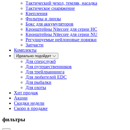
Тактический чехол, темляк, насадка
Тактическое снаряжение
Крепления
Фильтры и линзы
Бокс для аккумуляторов
Кронштейны Nitecore для серии HС
Кронштейны Nitecore для серии NU
Регулируемые нейлоновые повязки
Запчасти
Комплекты
Идеально подойдет
Для спецслужб
Для путешественников
Для трейлраннинга
Для любителей EDC
Для рыбалки
Для охоты
Хит продаж
Акции
Скидки недели
Скоро в продаже
фильтры