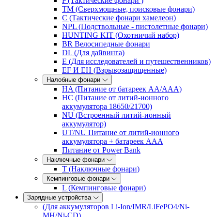
P (Тактические фонари )
TM (Сверхмощные, поисковые фонари)
C (Тактические фонари хамелеон)
NPL (Подствольные - пистолетные фонари)
HUNTING KIT (Охотничий набор)
BR Велосипедные фонари
DL (Для дайвинга)
E (Для исследователей и путешественников)
EF И EH (Взрывозащищенные)
Налобные фонари
HA (Питание от батареек AA/AAA)
HC (Питание от литий-ионного
аккумулятора 18650/21700)
NU (Встроенный литий-ионный
аккумулятор)
UT/NU Питание от литий-ионного
аккумулятора + батареек AAA
Питание от Power Bank
Наключные фонари
T (Наключные фонари)
Кемпинговые фонари
L (Кемпинговые фонари)
Зарядные устройства
(Для аккумуляторов Li-Ion/IMR/LiFePO4/Ni-
MH/Ni-CD)