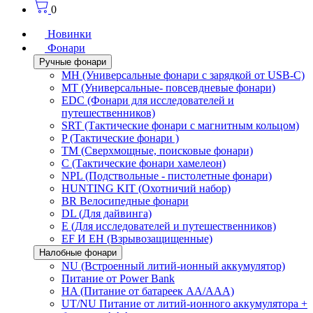
0
Новинки
Фонари
Ручные фонари
MH (Универсальные фонари с зарядкой от USB-C)
MT (Универсальные- повсевдневые фонари)
EDC (Фонари для исследователей и
путешественников)
SRT (Тактические фонари с магнитным кольцом)
P (Тактические фонари )
TM (Сверхмощные, поисковые фонари)
C (Тактические фонари хамелеон)
NPL (Подствольные - пистолетные фонари)
HUNTING KIT (Охотничий набор)
BR Велосипедные фонари
DL (Для дайвинга)
E (Для исследователей и путешественников)
EF И EH (Взрывозащищенные)
Налобные фонари
NU (Встроенный литий-ионный аккумулятор)
Питание от Power Bank
HA (Питание от батареек AA/AAA)
UT/NU Питание от литий-ионного аккумулятора +