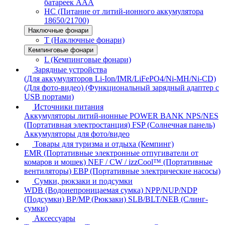
батареек AAA
HC (Питание от литий-ионного аккумулятора
18650/21700)
Наключные фонари
T (Наключные фонари)
Кемпинговые фонари
L (Кемпинговые фонари)
Зарядные устройства
(Для аккумуляторов Li-Ion/IMR/LiFePO4/Ni-MH/Ni-CD)
(Для фото-видео)
(Функциональный зарядный адаптер с
USB портами)
Источники питания
Аккумуляторы литий-ионные
POWER BANK
NPS/NES
(Портативная электростанция)
FSP (Солнечная панель)
Аккумуляторы для фото/видео
Товары для туризма и отдыха (Кемпинг)
EMR (Портативные электронные отпугиватели от
комаров и мошек)
NEF / CW / izzCool™ (Портативные
вентиляторы)
EBP (Портативные электрические насосы)
Сумки, рюкзаки и подсумки
WDB (Водонепроницаемая сумка)
NPP/NUP/NDP
(Подсумки)
BP/MP (Рюкзаки)
SLB/BLT/NEB (Слинг-
сумки)
Аксессуары