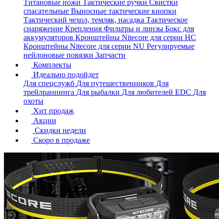
Титановые ножи
Тактические ручки
Свистки
спасательные
Выносные тактические кнопки
Тактический чехол, темляк, насадка
Тактическое
снаряжение
Крепления
Фильтры и линзы
Бокс для
аккумуляторов
Кронштейны Nitecore для серии HС
Кронштейны Nitecore для серии NU
Регулируемые
нейлоновые повязки
Запчасти
Комплекты
Идеально подойдет
Для спецслужб
Для путешественников
Для
трейлраннинга
Для рыбалки
Для любителей EDC
Для
охоты
Хит продаж
Акции
Скидки недели
Скоро в продаже