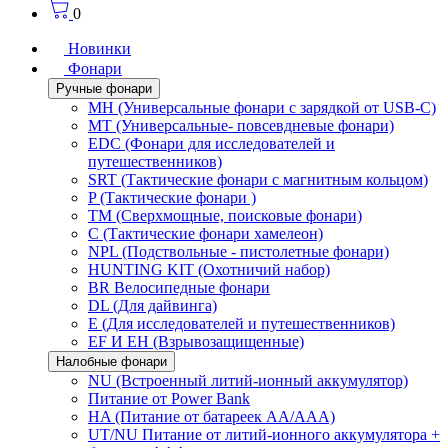
0
Новинки
Фонари
Ручные фонари
MH (Универсальные фонари с зарядкой от USB-C)
MT (Универсальные- повсевдневые фонари)
EDC (Фонари для исследователей и
путешественников)
SRT (Тактические фонари с магнитным кольцом)
P (Тактические фонари )
TM (Сверхмощные, поисковые фонари)
C (Тактические фонари хамелеон)
NPL (Подствольные - пистолетные фонари)
HUNTING KIT (Охотничий набор)
BR Велосипедные фонари
DL (Для дайвинга)
E (Для исследователей и путешественников)
EF И EH (Взрывозащищенные)
Налобные фонари
NU (Встроенный литий-ионный аккумулятор)
Питание от Power Bank
HA (Питание от батареек AA/AAA)
UT/NU Питание от литий-ионного аккумулятора +