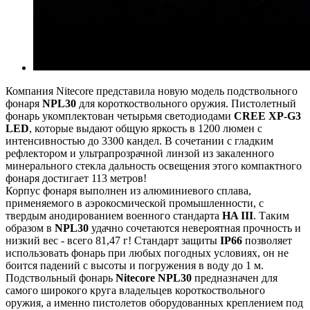
Компания Nitecore представила новую модель подствольного
фонаря
NPL30
для короткоствольного оружия. Пистолетный
фонарь укомплектован четырьмя светодиодами
CREE XP-G3
LED
, которые выдают общую яркость в 1200 люмен с
интенсивностью до 3300 кандел. В сочетании с гладким
рефлектором и ультрапрозрачной линзой из закаленного
минерального стекла дальность освещения этого компактного
фонаря достигает 113 метров!
Корпус фонаря выполнен из алюминиевого сплава,
применяемого в аэрокосмической промышленности, с
твердым анодированием военного стандарта
HA III
. Таким
образом в
NPL30
удачно сочетаются невероятная прочность и
низкий вес - всего 81,47 г! Стандарт защиты
IP66
позволяет
использовать фонарь при любых погодных условиях, он не
боится падений с высоты и погружения в воду до 1 м.
Подствольный фонарь
Nitecore NPL30
предназначен для
самого широкого круга владельцев короткоствольного
оружия, а именно пистолетов оборудованных креплением под