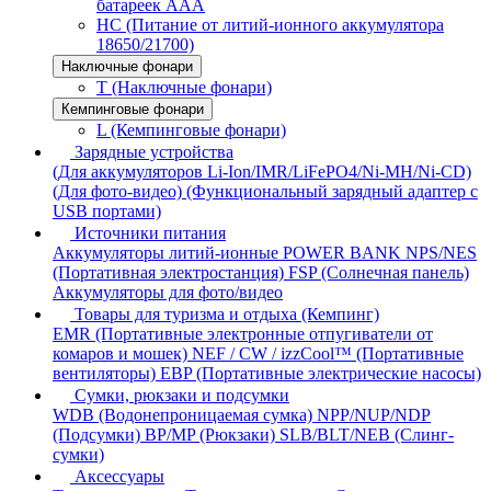
батареек AAA
HC (Питание от литий-ионного аккумулятора
18650/21700)
Наключные фонари
T (Наключные фонари)
Кемпинговые фонари
L (Кемпинговые фонари)
Зарядные устройства
(Для аккумуляторов Li-Ion/IMR/LiFePO4/Ni-MH/Ni-CD)
(Для фото-видео)
(Функциональный зарядный адаптер с
USB портами)
Источники питания
Аккумуляторы литий-ионные
POWER BANK
NPS/NES
(Портативная электростанция)
FSP (Солнечная панель)
Аккумуляторы для фото/видео
Товары для туризма и отдыха (Кемпинг)
EMR (Портативные электронные отпугиватели от
комаров и мошек)
NEF / CW / izzCool™ (Портативные
вентиляторы)
EBP (Портативные электрические насосы)
Сумки, рюкзаки и подсумки
WDB (Водонепроницаемая сумка)
NPP/NUP/NDP
(Подсумки)
BP/MP (Рюкзаки)
SLB/BLT/NEB (Слинг-
сумки)
Аксессуары