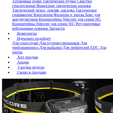
Титановые ножи
Тактические ручки
Свистки
спасательные
Выносные тактические кнопки
Тактический чехол, темляк, насадка
Тактическое
снаряжение
Крепления
Фильтры и линзы
Бокс для
аккумуляторов
Кронштейны Nitecore для серии HС
Кронштейны Nitecore для серии NU
Регулируемые
нейлоновые повязки
Запчасти
Комплекты
Идеально подойдет
Для спецслужб
Для путешественников
Для
трейлраннинга
Для рыбалки
Для любителей EDC
Для
охоты
Хит продаж
Акции
Скидки недели
Скоро в продаже