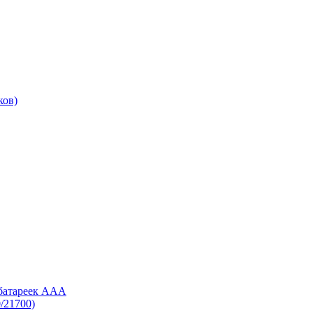
ков)
 батареек AAA
/21700)