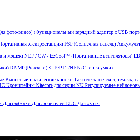
Для фото-видео)
(Функциональный зарядный адаптер с USB порт
Портативная электростанция)
FSP (Солнечная панель)
Аккумулят
в и мошек)
NEF / CW / izzCool™ (Портативные вентиляторы)
EB
мки)
BP/MP (Рюкзаки)
SLB/BLT/NEB (Слинг-сумки)
ные
Выносные тактические кнопки
Тактический чехол, темляк, н
 HС
Кронштейны Nitecore для серии NU
Регулируемые нейлонов
га
Для рыбалки
Для любителей EDC
Для охоты