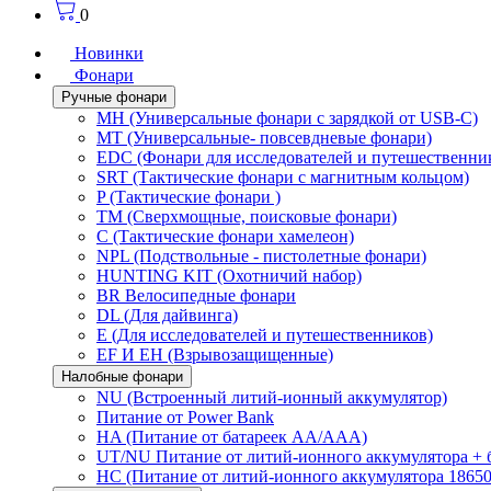
0
Новинки
Фонари
Ручные фонари
MH (Универсальные фонари с зарядкой от USB-C)
MT (Универсальные- повсевдневые фонари)
EDC (Фонари для исследователей и путешественни
SRT (Тактические фонари с магнитным кольцом)
P (Тактические фонари )
TM (Сверхмощные, поисковые фонари)
C (Тактические фонари хамелеон)
NPL (Подствольные - пистолетные фонари)
HUNTING KIT (Охотничий набор)
BR Велосипедные фонари
DL (Для дайвинга)
E (Для исследователей и путешественников)
EF И EH (Взрывозащищенные)
Налобные фонари
NU (Встроенный литий-ионный аккумулятор)
Питание от Power Bank
HA (Питание от батареек AA/AAA)
UT/NU Питание от литий-ионного аккумулятора +
HC (Питание от литий-ионного аккумулятора 18650