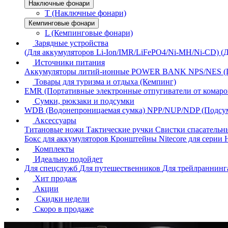
Наключные фонари
T (Наключные фонари)
Кемпинговые фонари
L (Кемпинговые фонари)
Зарядные устройства
(Для аккумуляторов Li-Ion/IMR/LiFePO4/Ni-MH/Ni-CD)
(
Источники питания
Аккумуляторы литий-ионные
POWER BANK
NPS/NES (
Товары для туризма и отдыха (Кемпинг)
EMR (Портативные электронные отпугиватели от комаро
Сумки, рюкзаки и подсумки
WDB (Водонепроницаемая сумка)
NPP/NUP/NDP (Подсу
Аксессуары
Титановые ножи
Тактические ручки
Свистки спасатель
Бокс для аккумуляторов
Кронштейны Nitecore для серии
Комплекты
Идеально подойдет
Для спецслужб
Для путешественников
Для трейлраннин
Хит продаж
Акции
Скидки недели
Скоро в продаже