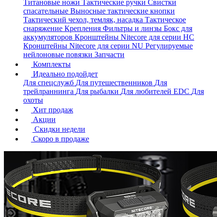
Титановые ножи
Тактические ручки
Свистки
спасательные
Выносные тактические кнопки
Тактический чехол, темляк, насадка
Тактическое
снаряжение
Крепления
Фильтры и линзы
Бокс для
аккумуляторов
Кронштейны Nitecore для серии HС
Кронштейны Nitecore для серии NU
Регулируемые
нейлоновые повязки
Запчасти
Комплекты
Идеально подойдет
Для спецслужб
Для путешественников
Для
трейлраннинга
Для рыбалки
Для любителей EDC
Для
охоты
Хит продаж
Акции
Скидки недели
Скоро в продаже