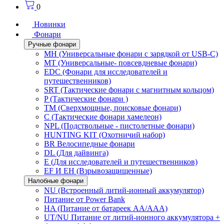
0
Новинки
Фонари
Ручные фонари
MH (Универсальные фонари с зарядкой от USB-C)
MT (Универсальные- повсевдневые фонари)
EDC (Фонари для исследователей и
путешественников)
SRT (Тактические фонари с магнитным кольцом)
P (Тактические фонари )
TM (Сверхмощные, поисковые фонари)
C (Тактические фонари хамелеон)
NPL (Подствольные - пистолетные фонари)
HUNTING KIT (Охотничий набор)
BR Велосипедные фонари
DL (Для дайвинга)
E (Для исследователей и путешественников)
EF И EH (Взрывозащищенные)
Налобные фонари
NU (Встроенный литий-ионный аккумулятор)
Питание от Power Bank
HA (Питание от батареек AA/AAA)
UT/NU Питание от литий-ионного аккумулятора +