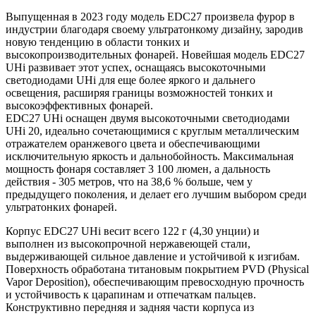
Выпущенная в 2023 году модель EDC27 произвела фурор в
индустрии благодаря своему ультратонкому дизайну, зародив
новую тенденцию в области тонких и
высокопроизводительных фонарей. Новейшая модель EDC27
UHi развивает этот успех, оснащаясь высокоточными
светодиодами UHi для еще более яркого и дальнего
освещения, расширяя границы возможностей тонких и
высокоэффективных фонарей.
EDC27 UHi оснащен двумя высокоточными светодиодами
UHi 20, идеально сочетающимися с круглым металлическим
отражателем оранжевого цвета и обеспечивающими
исключительную яркость и дальнобойность. Максимальная
мощность фонаря составляет 3 100 люмен, а дальность
действия - 305 метров, что на 38,6 % больше, чем у
предыдущего поколения, и делает его лучшим выбором среди
ультратонких фонарей.
Корпус EDC27 UHi весит всего 122 г (4,30 унции) и
выполнен из высокопрочной нержавеющей стали,
выдерживающей сильное давление и устойчивой к изгибам.
Поверхность обработана титановым покрытием PVD (Physical
Vapor Deposition), обеспечивающим превосходную прочность
и устойчивость к царапинам и отпечаткам пальцев.
Конструктивно передняя и задняя части корпуса из