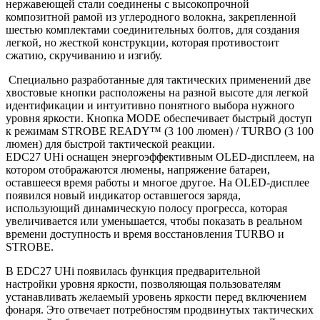
нержавеющей стали соединены с высокопрочной
композитной рамой из углеродного волокна, закрепленной
шестью комплектами соединительных болтов, для создания
легкой, но жесткой конструкции, которая противостоит
сжатию, скручиванию и изгибу.
Специально разработанные для тактических применений две
хвостовые кнопки расположены на разной высоте для легкой
идентификации и интуитивно понятного выбора нужного
уровня яркости. Кнопка MODE обеспечивает быстрый доступ
к режимам STROBE READY™ (3 100 люмен) / TURBO (3 100
люмен) для быстрой тактической реакции.
EDC27 UHi оснащен энергоэффективным OLED-дисплеем, на
котором отображаются люмены, напряжение батареи,
оставшееся время работы и многое другое. На OLED-дисплее
появился новый индикатор оставшегося заряда,
использующий динамическую полосу прогресса, которая
увеличивается или уменьшается, чтобы показать в реальном
времени доступность и время восстановления TURBO и
STROBE.
В EDC27 UHi появилась функция предварительной
настройки уровня яркости, позволяющая пользователям
устанавливать желаемый уровень яркости перед включением
фонаря. Это отвечает потребностям продвинутых тактических