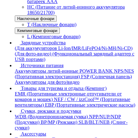
батареек AAA
HC (Питание от литий-ионного аккумулятора
18650/21700)
Наключные фонари
T (Наключные фонари)
Кемпинговые фонари
L (Кемпинговые фонари)
Зарядные устройства
(Для аккумуляторов Li-Ion/IMR/LiFePO4/Ni-MH/Ni-CD)
(Для фото-видео)
(Функциональный зарядный адаптер с
USB портами)
Источники питания
Аккумуляторы литий-ионные
POWER BANK
NPS/NES
(Портативная электростанция)
FSP (Солнечная панель)
Аккумуляторы для фото/видео
Товары для туризма и отдыха (Кемпинг)
EMR (Портативные электронные отпугиватели от
комаров и мошек)
NEF / CW / izzCool™ (Портативные
вентиляторы)
EBP (Портативные электрические насосы)
Сумки, рюкзаки и подсумки
WDB (Водонепроницаемая сумка)
NPP/NUP/NDP
(Подсумки)
BP/MP (Рюкзаки)
SLB/BLT/NEB (Слинг-
сумки)
Аксессуары