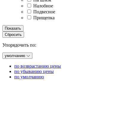
Налобное
Подвесное
Прищепка
Показать
Сбросить
Упорядочить по:
умолчанию
по возврастанию цены
по убыванию цены
по умолчанию