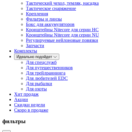
Тактический чехол, темляк, насадка
Тактическое снаряжение
Крепления
Фильтры и линзы
Бокс для аккумуляторов
Кронштейны Nitecore для серии HС
Кронштейны Nitecore для серии NU
Регулируемые нейлоновые повязки
Запчасти
Комплекты
Идеально подойдет
Для спецслужб
Для путешественников
Для трейлраннинга
Для любителей EDC
Для рыбалки
Для охоты
Хит продаж
Акции
Скидки недели
Скоро в продаже
фильтры