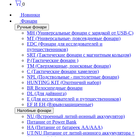
0
Новинки
Фонари
Ручные фонари
MH (Универсальные фонари с зарядкой от USB-C)
MT (Универсальные- повсевдневые фонари)
EDC (Фонари для исследователей и
путешественников)
SRT (Тактические фонари с магнитным кольцом)
P (Тактические фонари )
TM (Сверхмощные, поисковые фонари)
C (Тактические фонари хамелеон)
NPL (Подствольные - пистолетные фонари)
HUNTING KIT (Охотничий набор)
BR Велосипедные фонари
DL (Для дайвинга)
E (Для исследователей и путешественников)
EF И EH (Взрывозащищенные)
Налобные фонари
NU (Встроенный литий-ионный аккумулятор)
Питание от Power Bank
HA (Питание от батареек AA/AAA)
UT/NU Питание от литий-ионного аккумулятора +