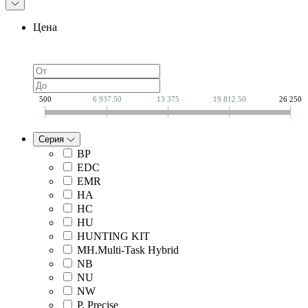
Цена
500
6 937.50
13 375
19 812.50
26 250
Серия
BP
EDC
EMR
HA
HC
HU
HUNTING KIT
MH.Multi-Task Hybrid
NB
NU
NW
P. Precise