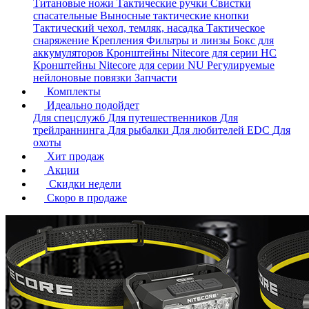
Титановые ножи
Тактические ручки
Свистки
спасательные
Выносные тактические кнопки
Тактический чехол, темляк, насадка
Тактическое
снаряжение
Крепления
Фильтры и линзы
Бокс для
аккумуляторов
Кронштейны Nitecore для серии HС
Кронштейны Nitecore для серии NU
Регулируемые
нейлоновые повязки
Запчасти
Комплекты
Идеально подойдет
Для спецслужб
Для путешественников
Для
трейлраннинга
Для рыбалки
Для любителей EDC
Для
охоты
Хит продаж
Акции
Скидки недели
Скоро в продаже