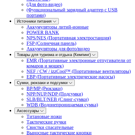
(Для фото-видео)
(Функциональный зарядный адаптер с USB
портами)
Источники питания
Аккумуляторы литий-ионные
POWER BANK
NPS/NES (Портативная электростанция)
FSP (Солнечная панель)
Аккумуляторы для фото/видео
Товары для туризма и отдыха (Кемпинг)
EMR (Портативные электронные отпугиватели от
комаров и мошек)
NEF / CW / izzCool™ (Портативные вентиляторы)
EBP (Портативные электрические насосы)
Сумки, рюкзаки и подсумки
BP/MP (Рюкзаки)
NPP/NUP/NDP (Подсумки)
SLB/BLT/NEB (Слинг-сумки)
WDB (Водонепроницаемая сумка)
Аксессуары
Титановые ножи
Тактические ручки
Свистки спасательные
Выносные тактические кнопки