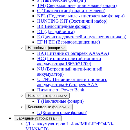
P (Тактические фонари )
TM (Сверхмощные, поисковые фонари)
C (Тактические фонари хамелеон)
NPL (Подствольные - пистолетные фонари)
HUNTING KIT (Охотничий набор)
BR Велосипедные фонари
DL (Для дайвинга)
E (Для исследователей и путешественников)
EF И EH (Взрывозащищенные)
Налобные фонари
HA (Питание от батареек AA/AAA)
HC (Питание от литий-ионного
аккумулятора 18650/21700)
NU (Встроенный литий-ионный
аккумулятор)
UT/NU Питание от литий-ионного
аккумулятора + батареек AAA
Питание от Power Bank
Наключные фонари
T (Наключные фонари)
Кемпинговые фонари
L (Кемпинговые фонари)
Зарядные устройства
(Для аккумуляторов Li-Ion/IMR/LiFePO4/Ni-
MH/Ni-CD)