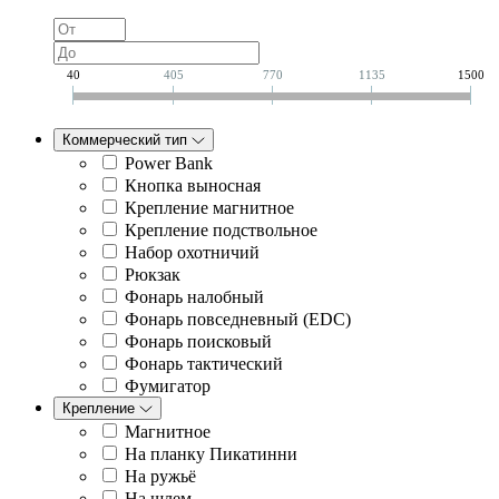
40
405
770
1135
1500
Коммерческий тип
Power Bank
Кнопка выносная
Крепление магнитное
Крепление подствольное
Набор охотничий
Рюкзак
Фонарь налобный
Фонарь повседневный (EDC)
Фонарь поисковый
Фонарь тактический
Фумигатор
Крепление
Магнитное
На планку Пикатинни
На ружьё
На шлем