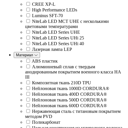
CREE XP-L
High Performance LEDs
Luminus SFT-70
NiteLab LED MCT UHE с несколькими
цветовыми температурами
NiteLab LED Series UHE
NiteLab LED Series UHi 25
NiteLab LED Series UHi 40
Лазерная лампа LEP
Материал
ABS пластик
Алюминиевый сплав с твердым
анодированным покрытием военного класса HA
III
Композитная ткань 210D TPU
Нейлоновая ткань 1000D CORDURA®
Нейлоновая ткань 400D CORDURA®
Нейлоновая ткань 500D CORDURA®
Нейлоновая ткань 600D CORDURA®
Нержавеющая сталь с титановым покрытием
методом PVD
Поликарбонат
Цельная конструкция из углеродного волокна