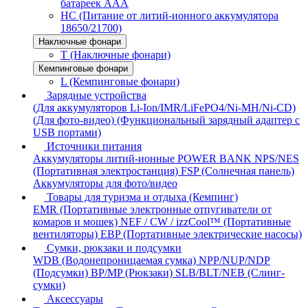
батареек AAA
HC (Питание от литий-ионного аккумулятора
18650/21700)
Наключные фонари
T (Наключные фонари)
Кемпинговые фонари
L (Кемпинговые фонари)
Зарядные устройства
(Для аккумуляторов Li-Ion/IMR/LiFePO4/Ni-MH/Ni-CD)
(Для фото-видео)
(Функциональный зарядный адаптер с
USB портами)
Источники питания
Аккумуляторы литий-ионные
POWER BANK
NPS/NES
(Портативная электростанция)
FSP (Солнечная панель)
Аккумуляторы для фото/видео
Товары для туризма и отдыха (Кемпинг)
EMR (Портативные электронные отпугиватели от
комаров и мошек)
NEF / CW / izzCool™ (Портативные
вентиляторы)
EBP (Портативные электрические насосы)
Сумки, рюкзаки и подсумки
WDB (Водонепроницаемая сумка)
NPP/NUP/NDP
(Подсумки)
BP/MP (Рюкзаки)
SLB/BLT/NEB (Слинг-
сумки)
Аксессуары