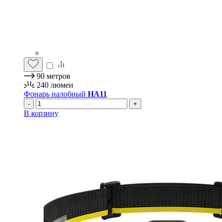
90
метров
240
люмен
Фонарь налобный
HA11
-
+
В корзину