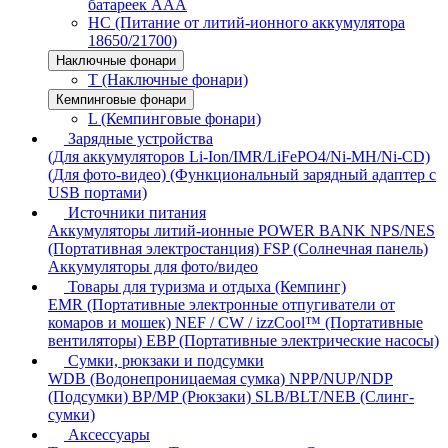
батареек AAA
HC (Питание от литий-ионного аккумулятора
18650/21700)
Наключные фонари
T (Наключные фонари)
Кемпинговые фонари
L (Кемпинговые фонари)
Зарядные устройства
(Для аккумуляторов Li-Ion/IMR/LiFePO4/Ni-MH/Ni-CD)
(Для фото-видео)
(Функциональный зарядный адаптер с
USB портами)
Источники питания
Аккумуляторы литий-ионные
POWER BANK
NPS/NES
(Портативная электростанция)
FSP (Солнечная панель)
Аккумуляторы для фото/видео
Товары для туризма и отдыха (Кемпинг)
EMR (Портативные электронные отпугиватели от
комаров и мошек)
NEF / CW / izzCool™ (Портативные
вентиляторы)
EBP (Портативные электрические насосы)
Сумки, рюкзаки и подсумки
WDB (Водонепроницаемая сумка)
NPP/NUP/NDP
(Подсумки)
BP/MP (Рюкзаки)
SLB/BLT/NEB (Слинг-
сумки)
Аксессуары