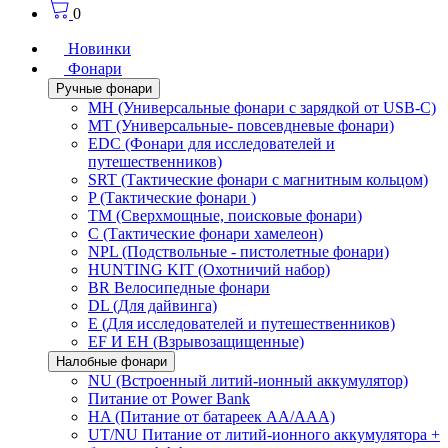
0
Новинки
Фонари
Ручные фонари
MH (Универсальные фонари с зарядкой от USB-C)
MT (Универсальные- повсевдневые фонари)
EDC (Фонари для исследователей и
путешественников)
SRT (Тактические фонари с магнитным кольцом)
P (Тактические фонари )
TM (Сверхмощные, поисковые фонари)
C (Тактические фонари хамелеон)
NPL (Подствольные - пистолетные фонари)
HUNTING KIT (Охотничий набор)
BR Велосипедные фонари
DL (Для дайвинга)
E (Для исследователей и путешественников)
EF И EH (Взрывозащищенные)
Налобные фонари
NU (Встроенный литий-ионный аккумулятор)
Питание от Power Bank
HA (Питание от батареек AA/AAA)
UT/NU Питание от литий-ионного аккумулятора +