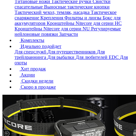
Титановые ножи
Тактические ручки
Свистки
спасательные
Выносные тактические кнопки
Тактический чехол, темляк, насадка
Тактическое
снаряжение
Крепления
Фильтры и линзы
Бокс для
аккумуляторов
Кронштейны Nitecore для серии HС
Кронштейны Nitecore для серии NU
Регулируемые
нейлоновые повязки
Запчасти
Комплекты
Идеально подойдет
Для спецслужб
Для путешественников
Для
трейлраннинга
Для рыбалки
Для любителей EDC
Для
охоты
Хит продаж
Акции
Скидки недели
Скоро в продаже