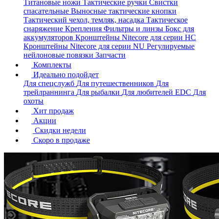
Титановые ножи
Тактические ручки
Свистки
спасательные
Выносные тактические кнопки
Тактический чехол, темляк, насадка
Тактическое
снаряжение
Крепления
Фильтры и линзы
Бокс для
аккумуляторов
Кронштейны Nitecore для серии HС
Кронштейны Nitecore для серии NU
Регулируемые
нейлоновые повязки
Запчасти
Комплекты
Идеально подойдет
Для спецслужб
Для путешественников
Для
трейлраннинга
Для рыбалки
Для любителей EDC
Для
охоты
Хит продаж
Акции
Скидки недели
Скоро в продаже