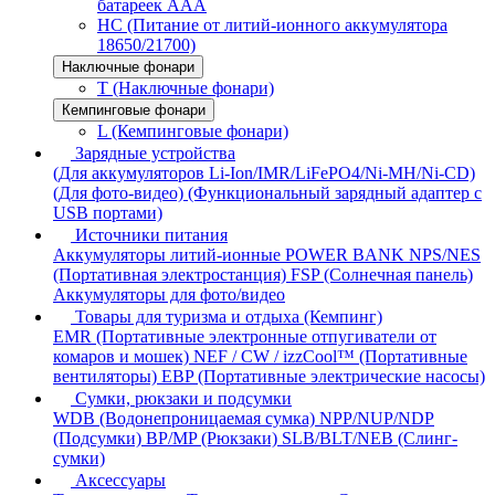
батареек AAA
HC (Питание от литий-ионного аккумулятора
18650/21700)
Наключные фонари
T (Наключные фонари)
Кемпинговые фонари
L (Кемпинговые фонари)
Зарядные устройства
(Для аккумуляторов Li-Ion/IMR/LiFePO4/Ni-MH/Ni-CD)
(Для фото-видео)
(Функциональный зарядный адаптер с
USB портами)
Источники питания
Аккумуляторы литий-ионные
POWER BANK
NPS/NES
(Портативная электростанция)
FSP (Солнечная панель)
Аккумуляторы для фото/видео
Товары для туризма и отдыха (Кемпинг)
EMR (Портативные электронные отпугиватели от
комаров и мошек)
NEF / CW / izzCool™ (Портативные
вентиляторы)
EBP (Портативные электрические насосы)
Сумки, рюкзаки и подсумки
WDB (Водонепроницаемая сумка)
NPP/NUP/NDP
(Подсумки)
BP/MP (Рюкзаки)
SLB/BLT/NEB (Слинг-
сумки)
Аксессуары