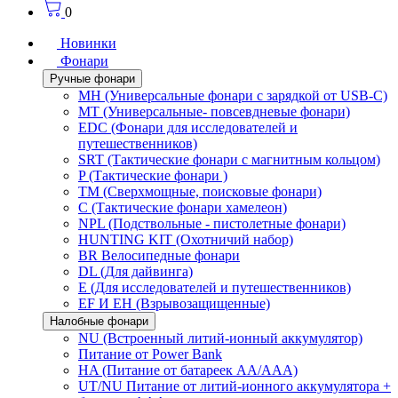
0
Новинки
Фонари
Ручные фонари
MH (Универсальные фонари с зарядкой от USB-C)
MT (Универсальные- повсевдневые фонари)
EDC (Фонари для исследователей и
путешественников)
SRT (Тактические фонари с магнитным кольцом)
P (Тактические фонари )
TM (Сверхмощные, поисковые фонари)
C (Тактические фонари хамелеон)
NPL (Подствольные - пистолетные фонари)
HUNTING KIT (Охотничий набор)
BR Велосипедные фонари
DL (Для дайвинга)
E (Для исследователей и путешественников)
EF И EH (Взрывозащищенные)
Налобные фонари
NU (Встроенный литий-ионный аккумулятор)
Питание от Power Bank
HA (Питание от батареек AA/AAA)
UT/NU Питание от литий-ионного аккумулятора +