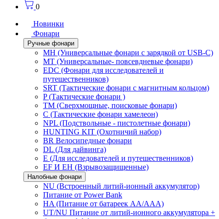
0
Новинки
Фонари
Ручные фонари
MH (Универсальные фонари с зарядкой от USB-C)
MT (Универсальные- повсевдневые фонари)
EDC (Фонари для исследователей и
путешественников)
SRT (Тактические фонари с магнитным кольцом)
P (Тактические фонари )
TM (Сверхмощные, поисковые фонари)
C (Тактические фонари хамелеон)
NPL (Подствольные - пистолетные фонари)
HUNTING KIT (Охотничий набор)
BR Велосипедные фонари
DL (Для дайвинга)
E (Для исследователей и путешественников)
EF И EH (Взрывозащищенные)
Налобные фонари
NU (Встроенный литий-ионный аккумулятор)
Питание от Power Bank
HA (Питание от батареек AA/AAA)
UT/NU Питание от литий-ионного аккумулятора +