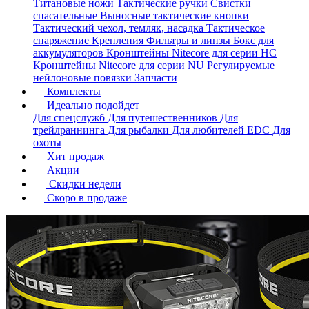
Титановые ножи
Тактические ручки
Свистки
спасательные
Выносные тактические кнопки
Тактический чехол, темляк, насадка
Тактическое
снаряжение
Крепления
Фильтры и линзы
Бокс для
аккумуляторов
Кронштейны Nitecore для серии HС
Кронштейны Nitecore для серии NU
Регулируемые
нейлоновые повязки
Запчасти
Комплекты
Идеально подойдет
Для спецслужб
Для путешественников
Для
трейлраннинга
Для рыбалки
Для любителей EDC
Для
охоты
Хит продаж
Акции
Скидки недели
Скоро в продаже