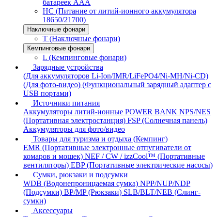
батареек AAA
HC (Питание от литий-ионного аккумулятора
18650/21700)
Наключные фонари
T (Наключные фонари)
Кемпинговые фонари
L (Кемпинговые фонари)
Зарядные устройства
(Для аккумуляторов Li-Ion/IMR/LiFePO4/Ni-MH/Ni-CD)
(Для фото-видео)
(Функциональный зарядный адаптер с
USB портами)
Источники питания
Аккумуляторы литий-ионные
POWER BANK
NPS/NES
(Портативная электростанция)
FSP (Солнечная панель)
Аккумуляторы для фото/видео
Товары для туризма и отдыха (Кемпинг)
EMR (Портативные электронные отпугиватели от
комаров и мошек)
NEF / CW / izzCool™ (Портативные
вентиляторы)
EBP (Портативные электрические насосы)
Сумки, рюкзаки и подсумки
WDB (Водонепроницаемая сумка)
NPP/NUP/NDP
(Подсумки)
BP/MP (Рюкзаки)
SLB/BLT/NEB (Слинг-
сумки)
Аксессуары