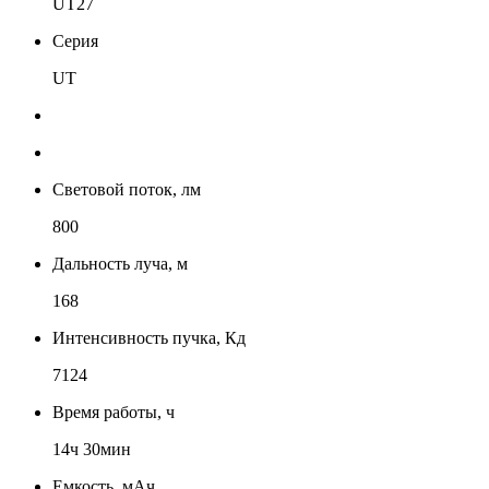
UT27
Серия
UT
Световой поток, лм
800
Дальность луча, м
168
Интенсивность пучка, Кд
7124
Время работы, ч
14ч 30мин
Емкость, мАч