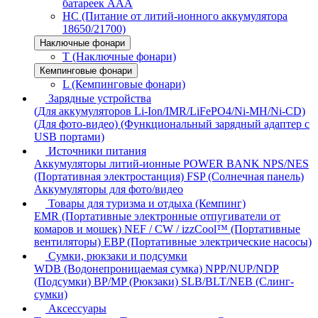
батареек AAA
HC (Питание от литий-ионного аккумулятора
18650/21700)
Наключные фонари
T (Наключные фонари)
Кемпинговые фонари
L (Кемпинговые фонари)
Зарядные устройства
(Для аккумуляторов Li-Ion/IMR/LiFePO4/Ni-MH/Ni-CD)
(Для фото-видео)
(Функциональный зарядный адаптер с
USB портами)
Источники питания
Аккумуляторы литий-ионные
POWER BANK
NPS/NES
(Портативная электростанция)
FSP (Солнечная панель)
Аккумуляторы для фото/видео
Товары для туризма и отдыха (Кемпинг)
EMR (Портативные электронные отпугиватели от
комаров и мошек)
NEF / CW / izzCool™ (Портативные
вентиляторы)
EBP (Портативные электрические насосы)
Сумки, рюкзаки и подсумки
WDB (Водонепроницаемая сумка)
NPP/NUP/NDP
(Подсумки)
BP/MP (Рюкзаки)
SLB/BLT/NEB (Слинг-
сумки)
Аксессуары