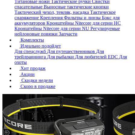
Титановые ножи
Тактические ручки
Свистки
спасательные
Выносные тактические кнопки
Тактический чехол, темляк, насадка
Тактическое
снаряжение
Крепления
Фильтры и линзы
Бокс для
аккумуляторов
Кронштейны Nitecore для серии HС
Кронштейны Nitecore для серии NU
Регулируемые
нейлоновые повязки
Запчасти
Комплекты
Идеально подойдет
Для спецслужб
Для путешественников
Для
трейлраннинга
Для рыбалки
Для любителей EDC
Для
охоты
Хит продаж
Акции
Скидки недели
Скоро в продаже