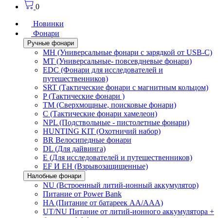
0
Новинки
Фонари
Ручные фонари
MH (Универсальные фонари с зарядкой от USB-C)
MT (Универсальные- повсевдневые фонари)
EDC (Фонари для исследователей и
путешественников)
SRT (Тактические фонари с магнитным кольцом)
P (Тактические фонари )
TM (Сверхмощные, поисковые фонари)
C (Тактические фонари хамелеон)
NPL (Подствольные - пистолетные фонари)
HUNTING KIT (Охотничий набор)
BR Велосипедные фонари
DL (Для дайвинга)
E (Для исследователей и путешественников)
EF И EH (Взрывозащищенные)
Налобные фонари
NU (Встроенный литий-ионный аккумулятор)
Питание от Power Bank
HA (Питание от батареек AA/AAA)
UT/NU Питание от литий-ионного аккумулятора +