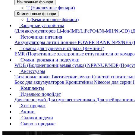
Наключные фонари
T (Наключные фонари)
Кемпинговые фонари
L (Кемпинговые фонари)
Зарядные устройства
(Для аккумуляторов Li-Ion/IMR/LiFePO4/Ni-MH/Ni-CD)
(
Источники питания
Аккумуляторы литий-ионные
POWER BANK
NPS/NES (
Товары для туризма и отдыха (Кемпинг)
EMR (Портативные электронные отпугиватели от комаро
Сумки, рюкзаки и подсумки
WDB (Водонепроницаемая сумка)
NPP/NUP/NDP (Подсу
Аксессуары
Титановые ножи
Тактические ручки
Свистки спасатель
Бокс для аккумуляторов
Кронштейны Nitecore для серии
Комплекты
Идеально подойдет
Для спецслужб
Для путешественников
Для трейлраннин
Хит продаж
Акции
Скидки недели
Скоро в продаже