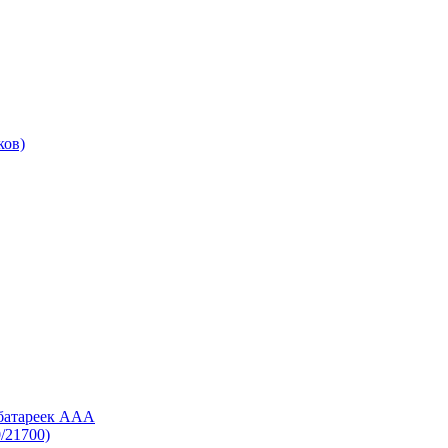
ков)
 батареек AAA
/21700)