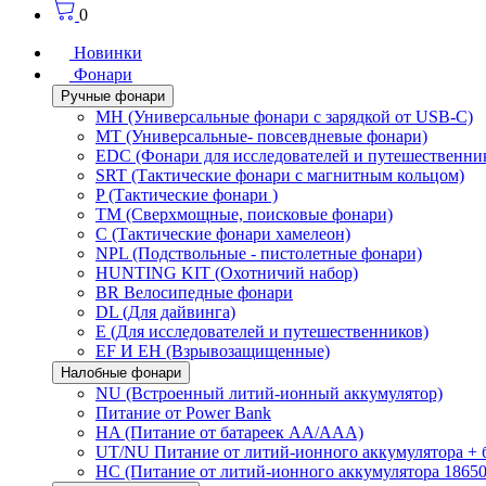
0
Новинки
Фонари
Ручные фонари
MH (Универсальные фонари с зарядкой от USB-C)
MT (Универсальные- повсевдневые фонари)
EDC (Фонари для исследователей и путешественни
SRT (Тактические фонари с магнитным кольцом)
P (Тактические фонари )
TM (Сверхмощные, поисковые фонари)
C (Тактические фонари хамелеон)
NPL (Подствольные - пистолетные фонари)
HUNTING KIT (Охотничий набор)
BR Велосипедные фонари
DL (Для дайвинга)
E (Для исследователей и путешественников)
EF И EH (Взрывозащищенные)
Налобные фонари
NU (Встроенный литий-ионный аккумулятор)
Питание от Power Bank
HA (Питание от батареек AA/AAA)
UT/NU Питание от литий-ионного аккумулятора +
HC (Питание от литий-ионного аккумулятора 18650