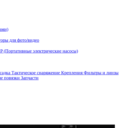
ами)
оры для фото/видео
P (Портативные электрические насосы)
асадка
Тактическое снаряжение
Крепления
Фильтры и линзы
ые повязки
Запчасти