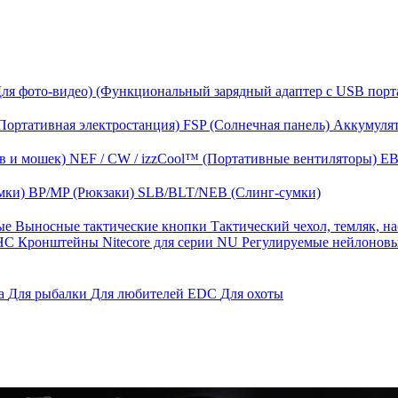
Для фото-видео)
(Функциональный зарядный адаптер с USB порт
Портативная электростанция)
FSP (Солнечная панель)
Аккумулят
в и мошек)
NEF / CW / izzCool™ (Портативные вентиляторы)
EB
мки)
BP/MP (Рюкзаки)
SLB/BLT/NEB (Слинг-сумки)
ные
Выносные тактические кнопки
Тактический чехол, темляк, н
 HС
Кронштейны Nitecore для серии NU
Регулируемые нейлонов
га
Для рыбалки
Для любителей EDC
Для охоты