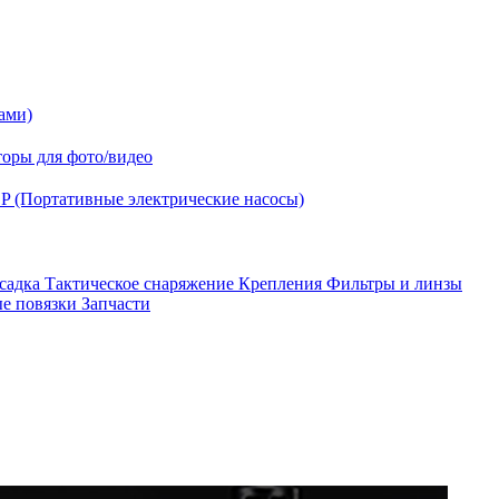
ами)
оры для фото/видео
P (Портативные электрические насосы)
асадка
Тактическое снаряжение
Крепления
Фильтры и линзы
ые повязки
Запчасти