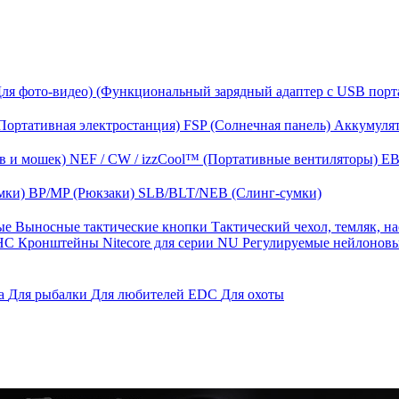
Для фото-видео)
(Функциональный зарядный адаптер с USB порт
Портативная электростанция)
FSP (Солнечная панель)
Аккумулят
в и мошек)
NEF / CW / izzCool™ (Портативные вентиляторы)
EB
мки)
BP/MP (Рюкзаки)
SLB/BLT/NEB (Слинг-сумки)
ные
Выносные тактические кнопки
Тактический чехол, темляк, н
 HС
Кронштейны Nitecore для серии NU
Регулируемые нейлонов
га
Для рыбалки
Для любителей EDC
Для охоты