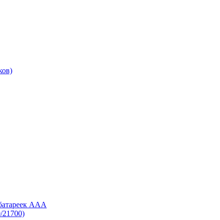
ков)
 батареек AAA
/21700)