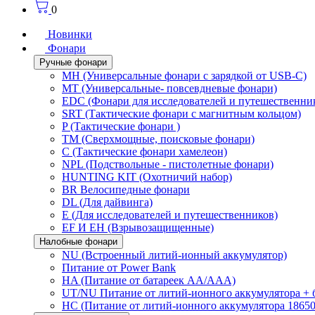
0
Новинки
Фонари
Ручные фонари
MH (Универсальные фонари с зарядкой от USB-C)
MT (Универсальные- повсевдневые фонари)
EDC (Фонари для исследователей и путешественни
SRT (Тактические фонари с магнитным кольцом)
P (Тактические фонари )
TM (Сверхмощные, поисковые фонари)
C (Тактические фонари хамелеон)
NPL (Подствольные - пистолетные фонари)
HUNTING KIT (Охотничий набор)
BR Велосипедные фонари
DL (Для дайвинга)
E (Для исследователей и путешественников)
EF И EH (Взрывозащищенные)
Налобные фонари
NU (Встроенный литий-ионный аккумулятор)
Питание от Power Bank
HA (Питание от батареек AA/AAA)
UT/NU Питание от литий-ионного аккумулятора +
HC (Питание от литий-ионного аккумулятора 18650