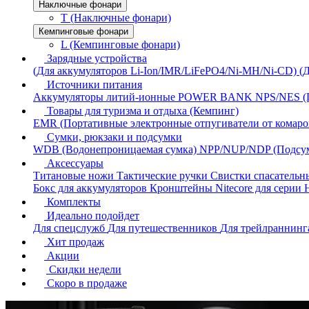
Наключные фонари
T (Наключные фонари)
Кемпинговые фонари
L (Кемпинговые фонари)
Зарядные устройства
(Для аккумуляторов Li-Ion/IMR/LiFePO4/Ni-MH/Ni-CD)
(
Источники питания
Аккумуляторы литий-ионные
POWER BANK
NPS/NES (
Товары для туризма и отдыха (Кемпинг)
EMR (Портативные электронные отпугиватели от комаро
Сумки, рюкзаки и подсумки
WDB (Водонепроницаемая сумка)
NPP/NUP/NDP (Подсу
Аксессуары
Титановые ножи
Тактические ручки
Свистки спасатель
Бокс для аккумуляторов
Кронштейны Nitecore для серии
Комплекты
Идеально подойдет
Для спецслужб
Для путешественников
Для трейлраннин
Хит продаж
Акции
Скидки недели
Скоро в продаже