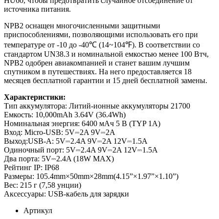
HU60, чтобы предотвратить случайное отсоединение от
источника питания.
NPB2 оснащен многочисленными защитными
приспособлениями, позволяющими использовать его при
температуре от -10 до -40℃ (14~104℉). В соответствии со
стандартом UN38.3 и номинальной емкостью менее 100 Втч,
NPB2 одобрен авиакомпанией и станет вашим лучшим
спутником в путешествиях. На него предоставляется 18
месяцев бесплатной гарантии и 15 дней бесплатной замены.
Характеристики:
Тип аккумулятора: Литий-ионные аккумуляторы 21700
Емкость: 10,000mAh 3.64V (36.4Wh)
Номинальная энергия: 6400 мАч 5 В (TYP 1A)
Вход: Micro-USB: 5V⎓2A 9V⎓2A
Выход:USB-A: 5V⎓2.4A 9V⎓2A 12V⎓1.5A
Одиночный порт: 5V⎓2.4A 9V⎓2A 12V⎓1.5A
Два порта: 5V⎓2.4A (18W MAX)
Рейтинг IP: IP68
Размеры: 105.4mm×50mm×28mm(4.15”×1.97”×1.10”)
Вес: 215 г (7,58 унции)
Аксессуары: USB-кабель для зарядки
Артикул