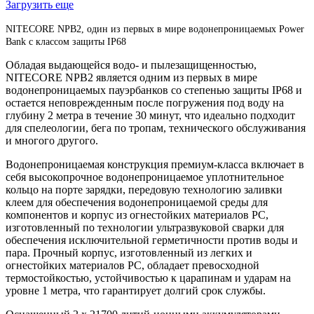
Загрузить еще
NITECORE NPB2, один из первых в мире водонепроницаемых Power
Bank с классом защиты IP68
Обладая выдающейся водо- и пылезащищенностью,
NITECORE NPB2 является одним из первых в мире
водонепроницаемых пауэрбанков со степенью защиты IP68 и
остается неповрежденным после погружения под воду на
глубину 2 метра в течение 30 минут, что идеально подходит
для спелеологии, бега по тропам, технического обслуживания
и многого другого.
Водонепроницаемая конструкция премиум-класса включает в
себя высокопрочное водонепроницаемое уплотнительное
кольцо на порте зарядки, передовую технологию заливки
клеем для обеспечения водонепроницаемой среды для
компонентов и корпус из огнестойких материалов PC,
изготовленный по технологии ультразвуковой сварки для
обеспечения исключительной герметичности против воды и
пара. Прочный корпус, изготовленный из легких и
огнестойких материалов PC, обладает превосходной
термостойкостью, устойчивостью к царапинам и ударам на
уровне 1 метра, что гарантирует долгий срок службы.