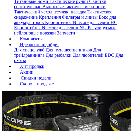
Титановые ножи
Тактические ручки
Свистки
спасательные
Выносные тактические кнопки
Тактический чехол, темляк, насадка
Тактическое
снаряжение
Крепления
Фильтры и линзы
Бокс для
аккумуляторов
Кронштейны Nitecore для серии HС
Кронштейны Nitecore для серии NU
Регулируемые
нейлоновые повязки
Запчасти
Комплекты
Идеально подойдет
Для спецслужб
Для путешественников
Для
трейлраннинга
Для рыбалки
Для любителей EDC
Для
охоты
Хит продаж
Акции
Скидки недели
Скоро в продаже