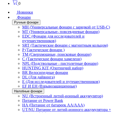
0
Новинки
Фонари
Ручные фонари
MH (Универсальные фонари с зарядкой от USB-C)
MT (Универсальные- повсевдневые фонари)
EDC (Фонари для исследователей и
путешественников)
SRT (Тактические фонари с магнитным кольцом)
P (Тактические фонари )
TM (Сверхмощные, поисковые фонари)
C (Тактические фонари хамелеон)
NPL (Подствольные - пистолетные фонари)
HUNTING KIT (Охотничий набор)
BR Велосипедные фонари
DL (Для дайвинга)
E (Для исследователей и путешественников)
EF И EH (Взрывозащищенные)
Налобные фонари
NU (Встроенный литий-ионный аккумулятор)
Питание от Power Bank
HA (Питание от батареек AA/AAA)
UT/NU Питание от литий-ионного аккумулятора +