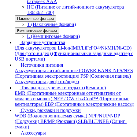
батареек AAA
HC (Питание от литий-ионного аккумулятора
18650/21700)
Наключные фонари
T (Наключные фонари)
Кемпинговые фонари
L (Кемпинговые фонари)
Зарядные устройства
(Для аккумуляторов Li-Ion/IMR/LiFePO4/Ni-MH/Ni-CD)
(Для фото-видео)
(Функциональный зарядный адаптер с
USB портами)
Источники питания
Аккумуляторы литий-ионные
POWER BANK
NPS/NES
(Портативная электростанция)
FSP (Солнечная панель)
Аккумуляторы для фото/видео
Товары для туризма и отдыха (Кемпинг)
EMR (Портативные электронные отпугиватели от
комаров и мошек)
NEF / CW / izzCool™ (Портативные
вентиляторы)
EBP (Портативные электрические насосы)
Сумки, рюкзаки и подсумки
WDB (Водонепроницаемая сумка)
NPP/NUP/NDP
(Подсумки)
BP/MP (Рюкзаки)
SLB/BLT/NEB (Слинг-
сумки)
Аксессуары