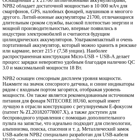
Оснащенный 2 x 21700 литий-ионными аккумуляторами,
NPB2 обладает достаточной мощностью в 10 000 мАч для
смартфонов, GPS, налобных фонарей, наушников и многого
другого. Литий-ионные аккумуляторы 21700, отличающиеся
длительным сроком службы, высокой плотностью энергии и
мощной производительностью, впервые появились в
индустрии электромобилей и считаются будущим
цилиндрических аккумуляторов. Ультракомпактный и очень
портативный аккумулятор, который можно хранить в рюкзаке
или кармане, весит 215 г (7,58 унции). Наиболее
распространенная конструкция Micro-USB + USB-A делает
процесс зарядки невероятно удобным благодаря наличию QC
3.0 и максимальной мощности 18 Вт.
NPB2 оснащен сенсорным дисплеем уровня мощности.
Нажмите на значок сенсорного датчика, и синие индикаторы
рядом с входным портом загорятся, отображая уровень
мощности. Он также является рекомендованным источником
питания для фонаря NITECORE HU60, который имеет
лучшую в отрасли конструкцию с регулируемым E-фокусом
(патент № ZL201820778007.X), а также доступен для
беспроводного управления с помощью дополнительного
пульта на запястье, что идеально подходит для спелеологии,
альпинизма, поиска, спасения и т. д. Металлический замок
USB-кабеля NPB2 специально разработан для USB-кабеля