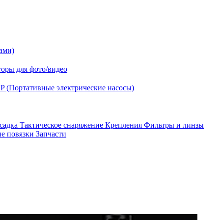
ами)
оры для фото/видео
P (Портативные электрические насосы)
асадка
Тактическое снаряжение
Крепления
Фильтры и линзы
ые повязки
Запчасти