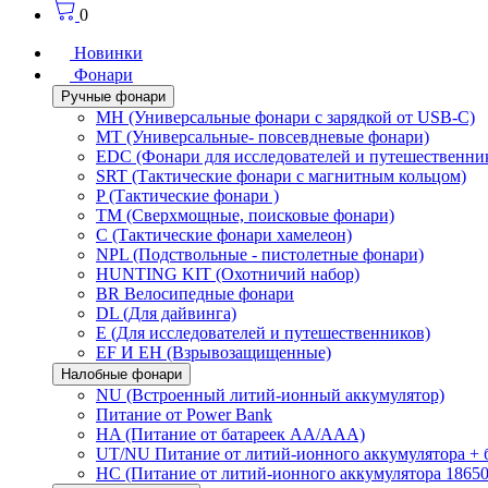
0
Новинки
Фонари
Ручные фонари
MH (Универсальные фонари с зарядкой от USB-C)
MT (Универсальные- повсевдневые фонари)
EDC (Фонари для исследователей и путешественни
SRT (Тактические фонари с магнитным кольцом)
P (Тактические фонари )
TM (Сверхмощные, поисковые фонари)
C (Тактические фонари хамелеон)
NPL (Подствольные - пистолетные фонари)
HUNTING KIT (Охотничий набор)
BR Велосипедные фонари
DL (Для дайвинга)
E (Для исследователей и путешественников)
EF И EH (Взрывозащищенные)
Налобные фонари
NU (Встроенный литий-ионный аккумулятор)
Питание от Power Bank
HA (Питание от батареек AA/AAA)
UT/NU Питание от литий-ионного аккумулятора +
HC (Питание от литий-ионного аккумулятора 18650