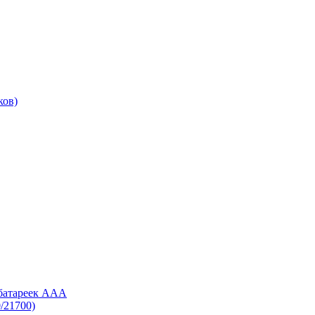
ков)
 батареек AAA
/21700)