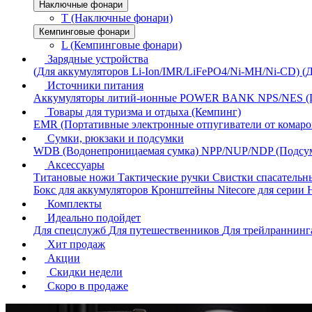
Наключные фонари
T (Наключные фонари)
Кемпинговые фонари
L (Кемпинговые фонари)
Зарядные устройства
(Для аккумуляторов Li-Ion/IMR/LiFePO4/Ni-MH/Ni-CD)
(
Источники питания
Аккумуляторы литий-ионные
POWER BANK
NPS/NES (
Товары для туризма и отдыха (Кемпинг)
EMR (Портативные электронные отпугиватели от комаро
Сумки, рюкзаки и подсумки
WDB (Водонепроницаемая сумка)
NPP/NUP/NDP (Подсу
Аксессуары
Титановые ножи
Тактические ручки
Свистки спасатель
Бокс для аккумуляторов
Кронштейны Nitecore для серии
Комплекты
Идеально подойдет
Для спецслужб
Для путешественников
Для трейлраннин
Хит продаж
Акции
Скидки недели
Скоро в продаже