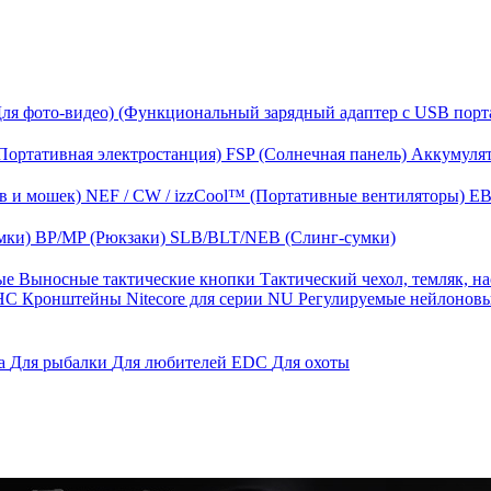
Для фото-видео)
(Функциональный зарядный адаптер с USB порт
Портативная электростанция)
FSP (Солнечная панель)
Аккумулят
в и мошек)
NEF / CW / izzCool™ (Портативные вентиляторы)
EB
мки)
BP/MP (Рюкзаки)
SLB/BLT/NEB (Слинг-сумки)
ные
Выносные тактические кнопки
Тактический чехол, темляк, н
 HС
Кронштейны Nitecore для серии NU
Регулируемые нейлонов
га
Для рыбалки
Для любителей EDC
Для охоты