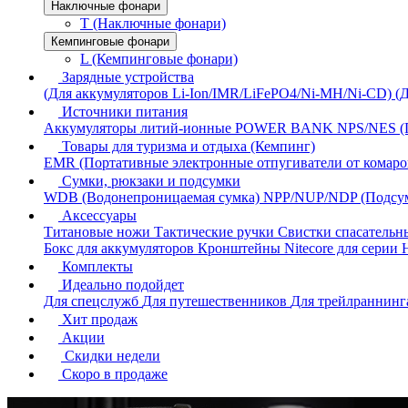
Наключные фонари
T (Наключные фонари)
Кемпинговые фонари
L (Кемпинговые фонари)
Зарядные устройства
(Для аккумуляторов Li-Ion/IMR/LiFePO4/Ni-MH/Ni-CD)
(
Источники питания
Аккумуляторы литий-ионные
POWER BANK
NPS/NES (
Товары для туризма и отдыха (Кемпинг)
EMR (Портативные электронные отпугиватели от комаро
Сумки, рюкзаки и подсумки
WDB (Водонепроницаемая сумка)
NPP/NUP/NDP (Подсу
Аксессуары
Титановые ножи
Тактические ручки
Свистки спасатель
Бокс для аккумуляторов
Кронштейны Nitecore для серии
Комплекты
Идеально подойдет
Для спецслужб
Для путешественников
Для трейлраннин
Хит продаж
Акции
Скидки недели
Скоро в продаже