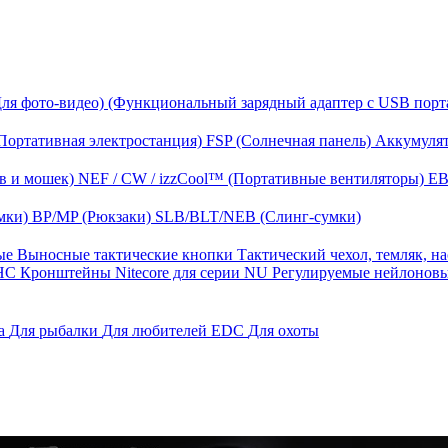
Для фото-видео)
(Функциональный зарядный адаптер с USB порт
Портативная электростанция)
FSP (Солнечная панель)
Аккумулят
в и мошек)
NEF / CW / izzCool™ (Портативные вентиляторы)
EB
мки)
BP/MP (Рюкзаки)
SLB/BLT/NEB (Слинг-сумки)
ные
Выносные тактические кнопки
Тактический чехол, темляк, н
 HС
Кронштейны Nitecore для серии NU
Регулируемые нейлонов
га
Для рыбалки
Для любителей EDC
Для охоты