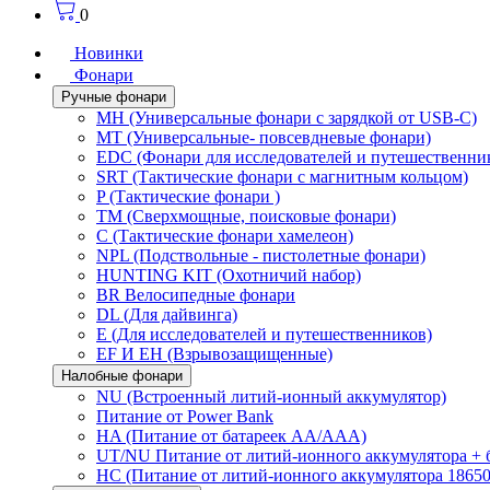
0
Новинки
Фонари
Ручные фонари
MH (Универсальные фонари с зарядкой от USB-C)
MT (Универсальные- повсевдневые фонари)
EDC (Фонари для исследователей и путешественни
SRT (Тактические фонари с магнитным кольцом)
P (Тактические фонари )
TM (Сверхмощные, поисковые фонари)
C (Тактические фонари хамелеон)
NPL (Подствольные - пистолетные фонари)
HUNTING KIT (Охотничий набор)
BR Велосипедные фонари
DL (Для дайвинга)
E (Для исследователей и путешественников)
EF И EH (Взрывозащищенные)
Налобные фонари
NU (Встроенный литий-ионный аккумулятор)
Питание от Power Bank
HA (Питание от батареек AA/AAA)
UT/NU Питание от литий-ионного аккумулятора +
HC (Питание от литий-ионного аккумулятора 18650