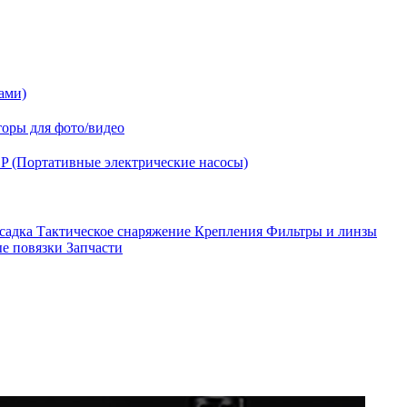
ами)
оры для фото/видео
P (Портативные электрические насосы)
асадка
Тактическое снаряжение
Крепления
Фильтры и линзы
ые повязки
Запчасти