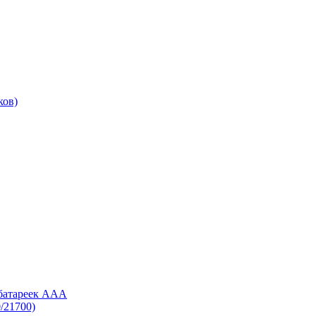
ков)
 батареек AAA
/21700)