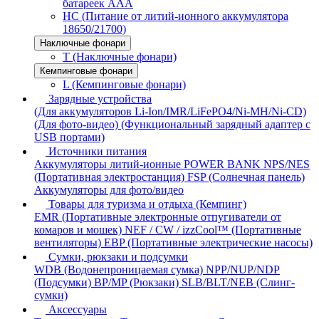
батареек AAA
HC (Питание от литий-ионного аккумулятора
18650/21700)
Наключные фонари
T (Наключные фонари)
Кемпинговые фонари
L (Кемпинговые фонари)
Зарядные устройства
(Для аккумуляторов Li-Ion/IMR/LiFePO4/Ni-MH/Ni-CD)
(Для фото-видео)
(Функциональный зарядный адаптер с
USB портами)
Источники питания
Аккумуляторы литий-ионные
POWER BANK
NPS/NES
(Портативная электростанция)
FSP (Солнечная панель)
Аккумуляторы для фото/видео
Товары для туризма и отдыха (Кемпинг)
EMR (Портативные электронные отпугиватели от
комаров и мошек)
NEF / CW / izzCool™ (Портативные
вентиляторы)
EBP (Портативные электрические насосы)
Сумки, рюкзаки и подсумки
WDB (Водонепроницаемая сумка)
NPP/NUP/NDP
(Подсумки)
BP/MP (Рюкзаки)
SLB/BLT/NEB (Слинг-
сумки)
Аксессуары