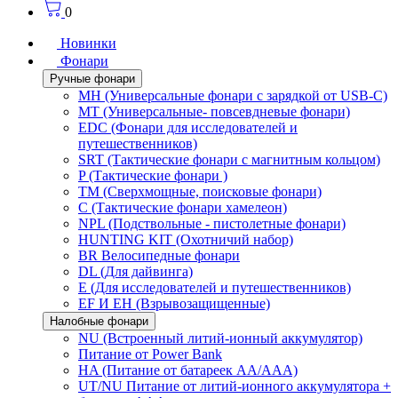
0
Новинки
Фонари
Ручные фонари
MH (Универсальные фонари с зарядкой от USB-C)
MT (Универсальные- повсевдневые фонари)
EDC (Фонари для исследователей и
путешественников)
SRT (Тактические фонари с магнитным кольцом)
P (Тактические фонари )
TM (Сверхмощные, поисковые фонари)
C (Тактические фонари хамелеон)
NPL (Подствольные - пистолетные фонари)
HUNTING KIT (Охотничий набор)
BR Велосипедные фонари
DL (Для дайвинга)
E (Для исследователей и путешественников)
EF И EH (Взрывозащищенные)
Налобные фонари
NU (Встроенный литий-ионный аккумулятор)
Питание от Power Bank
HA (Питание от батареек AA/AAA)
UT/NU Питание от литий-ионного аккумулятора +