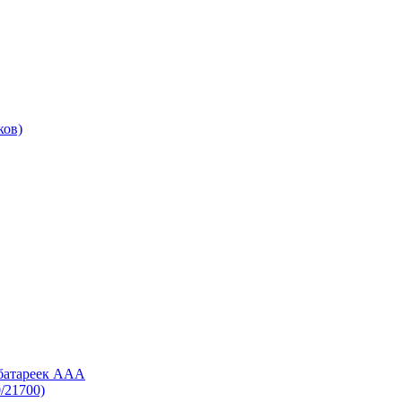
ков)
 батареек AAA
/21700)