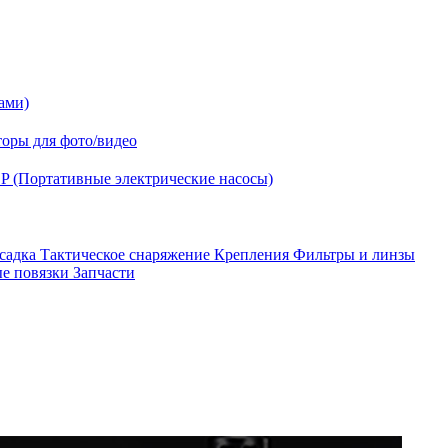
ами)
оры для фото/видео
P (Портативные электрические насосы)
асадка
Тактическое снаряжение
Крепления
Фильтры и линзы
ые повязки
Запчасти