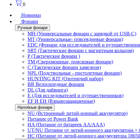
0
Новинки
Фонари
Ручные фонари
MH (Универсальные фонари с зарядкой от USB-C)
MT (Универсальные- повсевдневые фонари)
EDC (Фонари для исследователей и путешественни
SRT (Тактические фонари с магнитным кольцом)
P (Тактические фонари )
TM (Сверхмощные, поисковые фонари)
C (Тактические фонари хамелеон)
NPL (Подствольные - пистолетные фонари)
HUNTING KIT (Охотничий набор)
BR Велосипедные фонари
DL (Для дайвинга)
E (Для исследователей и путешественников)
EF И EH (Взрывозащищенные)
Налобные фонари
NU (Встроенный литий-ионный аккумулятор)
Питание от Power Bank
HA (Питание от батареек AA/AAA)
UT/NU Питание от литий-ионного аккумулятора +
HC (Питание от литий-ионного аккумулятора 18650