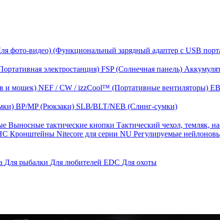
Для фото-видео)
(Функциональный зарядный адаптер с USB порт
Портативная электростанция)
FSP (Солнечная панель)
Аккумулят
в и мошек)
NEF / CW / izzCool™ (Портативные вентиляторы)
EB
мки)
BP/MP (Рюкзаки)
SLB/BLT/NEB (Слинг-сумки)
ные
Выносные тактические кнопки
Тактический чехол, темляк, н
 HС
Кронштейны Nitecore для серии NU
Регулируемые нейлонов
га
Для рыбалки
Для любителей EDC
Для охоты