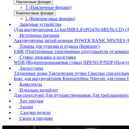
Наключные фонари
T (Наключные фонари)
Кемпинговые фонари
L (Кемпинговые фонари)
Зарядные устройства
(Для аккумуляторов Li-Ion/IMR/LiFePO4/Ni-MH/Ni-CD)
(
Источники питания
Аккумуляторы литий-ионные
POWER BANK
NPS/NES (
Товары для туризма и отдыха (Кемпинг)
EMR (Портативные электронные отпугиватели от комаро
Сумки, рюкзаки и подсумки
WDB (Водонепроницаемая сумка)
NPP/NUP/NDP (Подсу
Аксессуары
Титановые ножи
Тактические ручки
Свистки спасатель
Бокс для аккумуляторов
Кронштейны Nitecore для серии
Комплекты
Идеально подойдет
Для спецслужб
Для путешественников
Для трейлраннин
Хит продаж
Акции
Скидки недели
Скоро в продаже