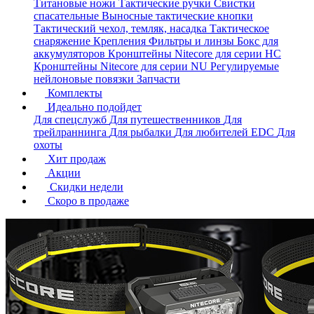
Титановые ножи
Тактические ручки
Свистки
спасательные
Выносные тактические кнопки
Тактический чехол, темляк, насадка
Тактическое
снаряжение
Крепления
Фильтры и линзы
Бокс для
аккумуляторов
Кронштейны Nitecore для серии HС
Кронштейны Nitecore для серии NU
Регулируемые
нейлоновые повязки
Запчасти
Комплекты
Идеально подойдет
Для спецслужб
Для путешественников
Для
трейлраннинга
Для рыбалки
Для любителей EDC
Для
охоты
Хит продаж
Акции
Скидки недели
Скоро в продаже