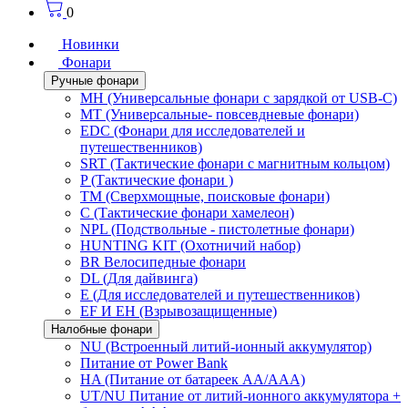
0
Новинки
Фонари
Ручные фонари
MH (Универсальные фонари с зарядкой от USB-C)
MT (Универсальные- повсевдневые фонари)
EDC (Фонари для исследователей и
путешественников)
SRT (Тактические фонари с магнитным кольцом)
P (Тактические фонари )
TM (Сверхмощные, поисковые фонари)
C (Тактические фонари хамелеон)
NPL (Подствольные - пистолетные фонари)
HUNTING KIT (Охотничий набор)
BR Велосипедные фонари
DL (Для дайвинга)
E (Для исследователей и путешественников)
EF И EH (Взрывозащищенные)
Налобные фонари
NU (Встроенный литий-ионный аккумулятор)
Питание от Power Bank
HA (Питание от батареек AA/AAA)
UT/NU Питание от литий-ионного аккумулятора +