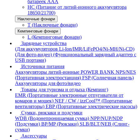
батареек AAA
HC (Питание от литий-ионного аккумулятора
18650/21700)
Наключные фонари
T (Наключные фонари)
Кемпинговые фонари
L (Кемпинговые фонари)
Зарядные устройства
(Для аккумуляторов Li-Ion/IMR/LiFePO4/Ni-MH/Ni-CD)
(Для фото-видео)
(Функциональный зарядный адаптер с
USB портами)
Источники питания
Аккумуляторы литий-ионные
POWER BANK
NPS/NES
(Портативная электростанция)
FSP (Солнечная панель)
Аккумуляторы для фото/видео
Товары для туризма и отдыха (Кемпинг)
EMR (Портативные электронные отпугиватели от
комаров и мошек)
NEF / CW / izzCool™ (Портативные
вентиляторы)
EBP (Портативные электрические насосы)
Сумки, рюкзаки и подсумки
WDB (Водонепроницаемая сумка)
NPP/NUP/NDP
(Подсумки)
BP/MP (Рюкзаки)
SLB/BLT/NEB (Слинг-
сумки)
Аксессуары