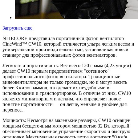
Загрузить еще
NITECORE представила портативный фотоп вентилятор
CineWind™ CW10, который отличается ультра легким весом и
универсальной производительностью, устанавливая новый
стандарт для профессиональных фотоп вентиляторов.
Легкость и портативность: Вес всего 120 грамм (4,23 унции)
делает CW10 первым представителем "сотенного"
профессионального фотоп вентилятора. Традиционные
видеовентиляторы не только громоздки, но и могут весить
более 3 килограммов, что делает их неудобными в
использовании и транспортировке. В отличие от них, CW10
является миниатюрным и легким, что определяет новое
понятие портативности — он легче, меньше и удобнее для
переноса.
Мощность: Несмотря на маленькие размеры, CW10 оснащен
мощным бесщеточным мотором мощностью 32 Вт, который
обеспечивает мгновенное управление скоростью и быструю
остановку. Максимальная скорость ветра достигает 50 км/ч