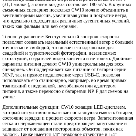
(31,1 миль/ч), а объем воздуха составляет 180 м³/ч. В крупных
съемочных сценариях несколько CW10 можно объединить в
вентиляторный массив, увеличивая углы и покрытие ветра,
что идеально подходит для различных аутентичных условий,
таких как фильмы или веб-сериалы.
Точное управление: Бесступенчатый контроль скорости
позволяет создавать идеальный естественный ветер с большей
точностью и свободой, что делает его идеальным для
свадебной и туристической фотографии, независимых
фотостудий, создателей видео-контента и не только. Двойные
варианты питания делают CW10 универсальным для всех
сценариев. Он поддерживает как питание от батарей серии
NP-F, так и прямое подключение через USB-C, позволяя
использовать его стационарно, например, во время прямых
трансляций с подставкой, пауэрбанком или адаптером
питания, а также переносно с батареями NP-F для съемок на
улице.
Дополнительные функции: CW10 оснащен LED-дисплеем,
который интуитивно показывает оставшуюся емкость батареи,
состояние зарядки и процент скорости ветра. Запатентованная
сетка из нержавеющей стали предотвращает запутывание и
защищает от попадания посторонних объектов, таких как
волосы. Также имеется 1/4" резьбовое отверстие и 1/4"