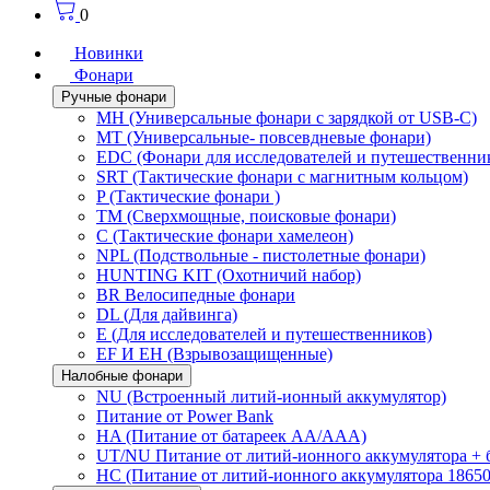
0
Новинки
Фонари
Ручные фонари
MH (Универсальные фонари с зарядкой от USB-C)
MT (Универсальные- повсевдневые фонари)
EDC (Фонари для исследователей и путешественни
SRT (Тактические фонари с магнитным кольцом)
P (Тактические фонари )
TM (Сверхмощные, поисковые фонари)
C (Тактические фонари хамелеон)
NPL (Подствольные - пистолетные фонари)
HUNTING KIT (Охотничий набор)
BR Велосипедные фонари
DL (Для дайвинга)
E (Для исследователей и путешественников)
EF И EH (Взрывозащищенные)
Налобные фонари
NU (Встроенный литий-ионный аккумулятор)
Питание от Power Bank
HA (Питание от батареек AA/AAA)
UT/NU Питание от литий-ионного аккумулятора +
HC (Питание от литий-ионного аккумулятора 18650