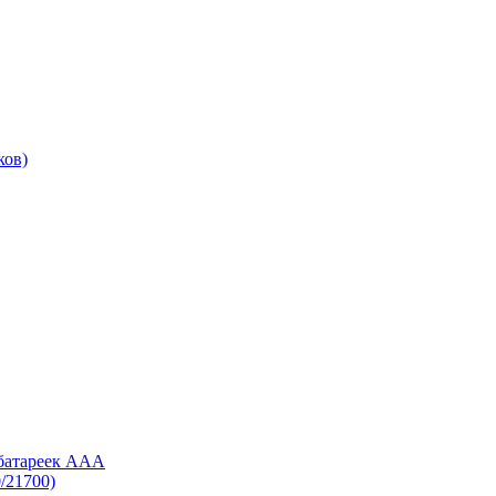
ков)
 батареек AAA
/21700)