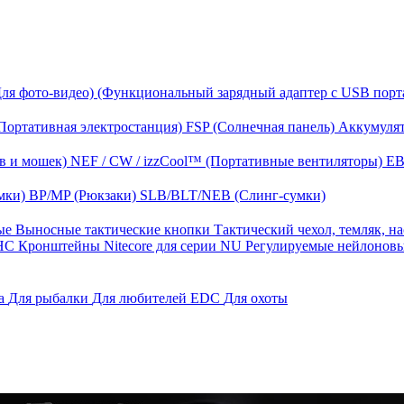
Для фото-видео)
(Функциональный зарядный адаптер с USB порт
Портативная электростанция)
FSP (Солнечная панель)
Аккумулят
в и мошек)
NEF / CW / izzCool™ (Портативные вентиляторы)
EB
мки)
BP/MP (Рюкзаки)
SLB/BLT/NEB (Слинг-сумки)
ные
Выносные тактические кнопки
Тактический чехол, темляк, н
 HС
Кронштейны Nitecore для серии NU
Регулируемые нейлонов
га
Для рыбалки
Для любителей EDC
Для охоты