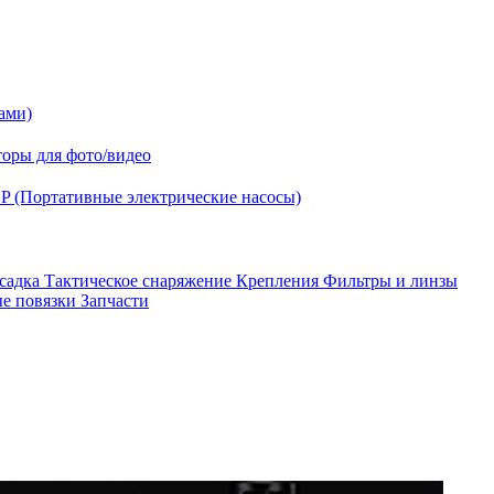
ами)
оры для фото/видео
P (Портативные электрические насосы)
асадка
Тактическое снаряжение
Крепления
Фильтры и линзы
ые повязки
Запчасти