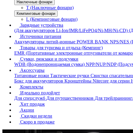
Наключные фонари
T (Наключные фонари)
Кемпинговые фонари
L (Кемпинговые фонари)
Зарядные устройства
(Для аккумуляторов Li-Ion/IMR/LiFePO4/Ni-MH/Ni-CD)
(
Источники питания
Аккумуляторы литий-ионные
POWER BANK
NPS/NES (
Товары для туризма и отдыха (Кемпинг)
EMR (Портативные электронные отпугиватели от комаро
Сумки, рюкзаки и подсумки
WDB (Водонепроницаемая сумка)
NPP/NUP/NDP (Подсу
Аксессуары
Титановые ножи
Тактические ручки
Свистки спасатель
Бокс для аккумуляторов
Кронштейны Nitecore для серии
Комплекты
Идеально подойдет
Для спецслужб
Для путешественников
Для трейлраннин
Хит продаж
Акции
Скидки недели
Скоро в продаже