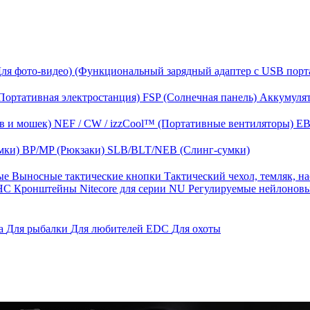
Для фото-видео)
(Функциональный зарядный адаптер с USB порт
Портативная электростанция)
FSP (Солнечная панель)
Аккумулят
в и мошек)
NEF / CW / izzCool™ (Портативные вентиляторы)
EB
мки)
BP/MP (Рюкзаки)
SLB/BLT/NEB (Слинг-сумки)
ные
Выносные тактические кнопки
Тактический чехол, темляк, н
 HС
Кронштейны Nitecore для серии NU
Регулируемые нейлонов
га
Для рыбалки
Для любителей EDC
Для охоты