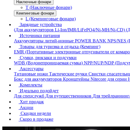
Наключные фонари
T (Наключные фонари)
Кемпинговые фонари
L (Кемпинговые фонари)
Зарядные устройства
(Для аккумуляторов Li-Ion/IMR/LiFePO4/Ni-MH/Ni-CD)
(
Источники питания
Аккумуляторы литий-ионные
POWER BANK
NPS/NES (
Товары для туризма и отдыха (Кемпинг)
EMR (Портативные электронные отпугиватели от комаро
Сумки, рюкзаки и подсумки
WDB (Водонепроницаемая сумка)
NPP/NUP/NDP (Подсу
Аксессуары
Титановые ножи
Тактические ручки
Свистки спасатель
Бокс для аккумуляторов
Кронштейны Nitecore для серии
Комплекты
Идеально подойдет
Для спецслужб
Для путешественников
Для трейлраннин
Хит продаж
Акции
Скидки недели
Скоро в продаже