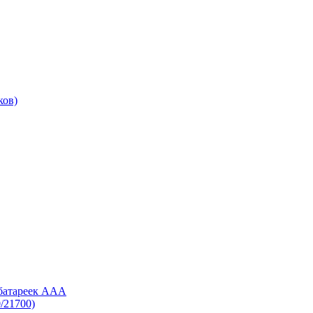
ков)
 батареек AAA
/21700)