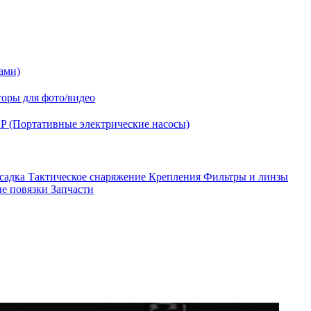
ами)
оры для фото/видео
P (Портативные электрические насосы)
асадка
Тактическое снаряжение
Крепления
Фильтры и линзы
ые повязки
Запчасти