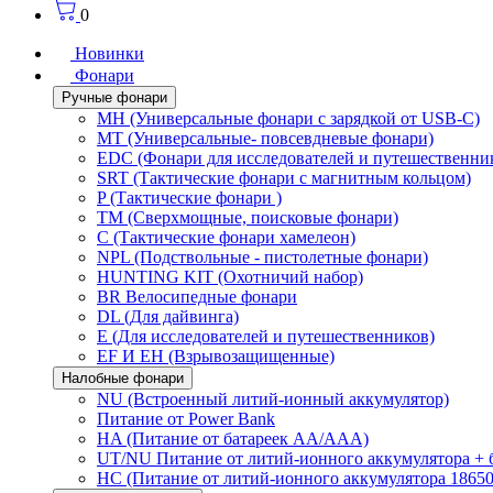
0
Новинки
Фонари
Ручные фонари
MH (Универсальные фонари с зарядкой от USB-C)
MT (Универсальные- повсевдневые фонари)
EDC (Фонари для исследователей и путешественни
SRT (Тактические фонари с магнитным кольцом)
P (Тактические фонари )
TM (Сверхмощные, поисковые фонари)
C (Тактические фонари хамелеон)
NPL (Подствольные - пистолетные фонари)
HUNTING KIT (Охотничий набор)
BR Велосипедные фонари
DL (Для дайвинга)
E (Для исследователей и путешественников)
EF И EH (Взрывозащищенные)
Налобные фонари
NU (Встроенный литий-ионный аккумулятор)
Питание от Power Bank
HA (Питание от батареек AA/AAA)
UT/NU Питание от литий-ионного аккумулятора +
HC (Питание от литий-ионного аккумулятора 18650