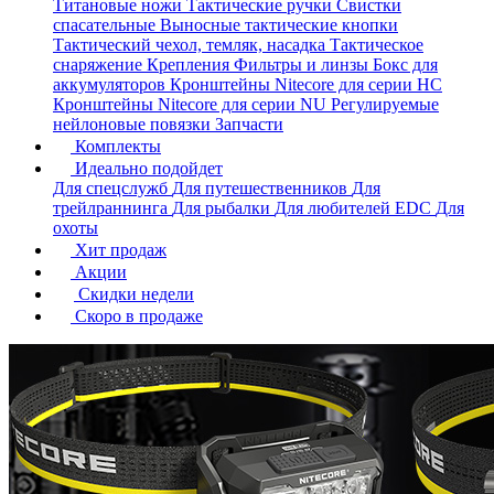
Титановые ножи
Тактические ручки
Свистки
спасательные
Выносные тактические кнопки
Тактический чехол, темляк, насадка
Тактическое
снаряжение
Крепления
Фильтры и линзы
Бокс для
аккумуляторов
Кронштейны Nitecore для серии HС
Кронштейны Nitecore для серии NU
Регулируемые
нейлоновые повязки
Запчасти
Комплекты
Идеально подойдет
Для спецслужб
Для путешественников
Для
трейлраннинга
Для рыбалки
Для любителей EDC
Для
охоты
Хит продаж
Акции
Скидки недели
Скоро в продаже