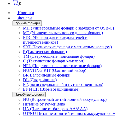
0
Новинки
Фонари
Ручные фонари
MH (Универсальные фонари с зарядкой от USB-C)
MT (Универсальные- повсевдневые фонари)
EDC (Фонари для исследователей и
путешественников)
SRT (Тактические фонари с магнитным кольцом)
P (Тактические фонари )
TM (Сверхмощные, поисковые фонари)
C (Тактические фонари хамелеон)
NPL (Подствольные - пистолетные фонари)
HUNTING KIT (Охотничий набор)
BR Велосипедные фонари
DL (Для дайвинга)
E (Для исследователей и путешественников)
EF И EH (Взрывозащищенные)
Налобные фонари
NU (Встроенный литий-ионный аккумулятор)
Питание от Power Bank
HA (Питание от батареек AA/AAA)
UT/NU Питание от литий-ионного аккумулятора +