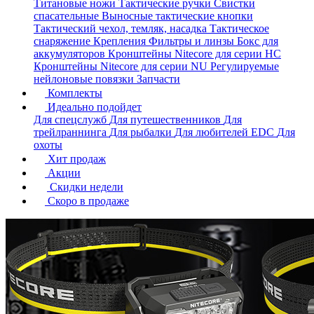
Титановые ножи
Тактические ручки
Свистки
спасательные
Выносные тактические кнопки
Тактический чехол, темляк, насадка
Тактическое
снаряжение
Крепления
Фильтры и линзы
Бокс для
аккумуляторов
Кронштейны Nitecore для серии HС
Кронштейны Nitecore для серии NU
Регулируемые
нейлоновые повязки
Запчасти
Комплекты
Идеально подойдет
Для спецслужб
Для путешественников
Для
трейлраннинга
Для рыбалки
Для любителей EDC
Для
охоты
Хит продаж
Акции
Скидки недели
Скоро в продаже