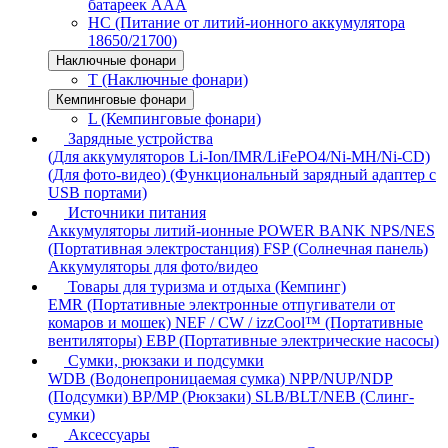
батареек AAA
HC (Питание от литий-ионного аккумулятора
18650/21700)
Наключные фонари
T (Наключные фонари)
Кемпинговые фонари
L (Кемпинговые фонари)
Зарядные устройства
(Для аккумуляторов Li-Ion/IMR/LiFePO4/Ni-MH/Ni-CD)
(Для фото-видео)
(Функциональный зарядный адаптер с
USB портами)
Источники питания
Аккумуляторы литий-ионные
POWER BANK
NPS/NES
(Портативная электростанция)
FSP (Солнечная панель)
Аккумуляторы для фото/видео
Товары для туризма и отдыха (Кемпинг)
EMR (Портативные электронные отпугиватели от
комаров и мошек)
NEF / CW / izzCool™ (Портативные
вентиляторы)
EBP (Портативные электрические насосы)
Сумки, рюкзаки и подсумки
WDB (Водонепроницаемая сумка)
NPP/NUP/NDP
(Подсумки)
BP/MP (Рюкзаки)
SLB/BLT/NEB (Слинг-
сумки)
Аксессуары