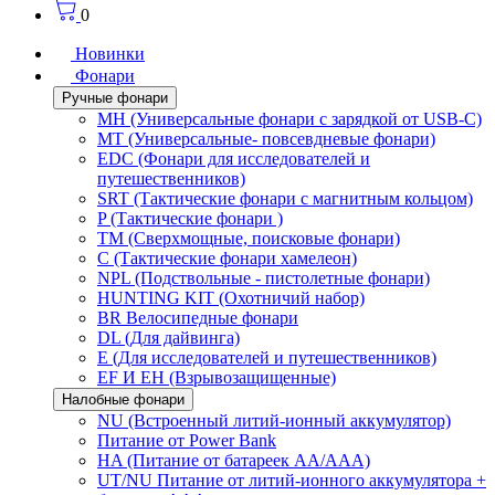
0
Новинки
Фонари
Ручные фонари
MH (Универсальные фонари с зарядкой от USB-C)
MT (Универсальные- повсевдневые фонари)
EDC (Фонари для исследователей и
путешественников)
SRT (Тактические фонари с магнитным кольцом)
P (Тактические фонари )
TM (Сверхмощные, поисковые фонари)
C (Тактические фонари хамелеон)
NPL (Подствольные - пистолетные фонари)
HUNTING KIT (Охотничий набор)
BR Велосипедные фонари
DL (Для дайвинга)
E (Для исследователей и путешественников)
EF И EH (Взрывозащищенные)
Налобные фонари
NU (Встроенный литий-ионный аккумулятор)
Питание от Power Bank
HA (Питание от батареек AA/AAA)
UT/NU Питание от литий-ионного аккумулятора +