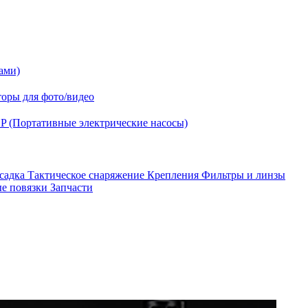
ами)
оры для фото/видео
P (Портативные электрические насосы)
асадка
Тактическое снаряжение
Крепления
Фильтры и линзы
ые повязки
Запчасти