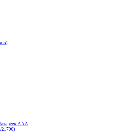
ков)
 батареек AAA
/21700)