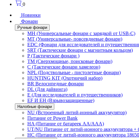
0
Новинки
Фонари
Ручные фонари
MH (Универсальные фонари с зарядкой от USB-C)
MT (Универсальные- повсевдневые фонари)
EDC (Фонари для исследователей и путешественни
SRT (Тактические фонари с магнитным кольцом)
P (Тактические фонари )
TM (Сверхмощные, поисковые фонари)
C (Тактические фонари хамелеон)
NPL (Подствольные - пистолетные фонари)
HUNTING KIT (Охотничий набор)
BR Велосипедные фонари
DL (Для дайвинга)
E (Для исследователей и путешественников)
EF И EH (Взрывозащищенные)
Налобные фонари
NU (Встроенный литий-ионный аккумулятор)
Питание от Power Bank
HA (Питание от батареек AA/AAA)
UT/NU Питание от литий-ионного аккумулятора +
HC (Питание от литий-ионного аккумулятора 18650