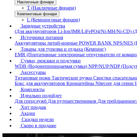
Наключные фонари
T (Наключные фонари)
Кемпинговые фонари
L (Кемпинговые фонари)
Зарядные устройства
(Для аккумуляторов Li-Ion/IMR/LiFePO4/Ni-MH/Ni-CD)
(
Источники питания
Аккумуляторы литий-ионные
POWER BANK
NPS/NES (
Товары для туризма и отдыха (Кемпинг)
EMR (Портативные электронные отпугиватели от комаро
Сумки, рюкзаки и подсумки
WDB (Водонепроницаемая сумка)
NPP/NUP/NDP (Подсу
Аксессуары
Титановые ножи
Тактические ручки
Свистки спасатель
Бокс для аккумуляторов
Кронштейны Nitecore для серии
Комплекты
Идеально подойдет
Для спецслужб
Для путешественников
Для трейлраннин
Хит продаж
Акции
Скидки недели
Скоро в продаже