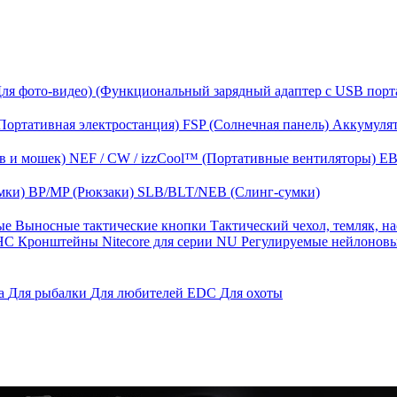
Для фото-видео)
(Функциональный зарядный адаптер с USB порт
Портативная электростанция)
FSP (Солнечная панель)
Аккумулят
в и мошек)
NEF / CW / izzCool™ (Портативные вентиляторы)
EB
мки)
BP/MP (Рюкзаки)
SLB/BLT/NEB (Слинг-сумки)
ные
Выносные тактические кнопки
Тактический чехол, темляк, н
 HС
Кронштейны Nitecore для серии NU
Регулируемые нейлонов
га
Для рыбалки
Для любителей EDC
Для охоты