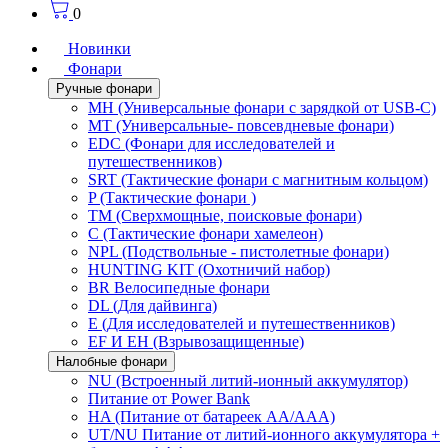
0
Новинки
Фонари
Ручные фонари
MH (Универсальные фонари с зарядкой от USB-C)
MT (Универсальные- повсевдневые фонари)
EDC (Фонари для исследователей и
путешественников)
SRT (Тактические фонари с магнитным кольцом)
P (Тактические фонари )
TM (Сверхмощные, поисковые фонари)
C (Тактические фонари хамелеон)
NPL (Подствольные - пистолетные фонари)
HUNTING KIT (Охотничий набор)
BR Велосипедные фонари
DL (Для дайвинга)
E (Для исследователей и путешественников)
EF И EH (Взрывозащищенные)
Налобные фонари
NU (Встроенный литий-ионный аккумулятор)
Питание от Power Bank
HA (Питание от батареек AA/AAA)
UT/NU Питание от литий-ионного аккумулятора +