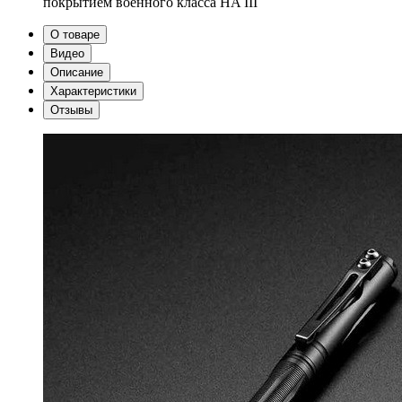
покрытием военного класса HA III
О товаре
Видео
Описание
Характеристики
Отзывы