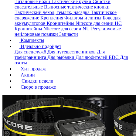
Титановые ножи
Тактические ручки
Свистки
спасательные
Выносные тактические кнопки
Тактический чехол, темляк, насадка
Тактическое
снаряжение
Крепления
Фильтры и линзы
Бокс для
аккумуляторов
Кронштейны Nitecore для серии HС
Кронштейны Nitecore для серии NU
Регулируемые
нейлоновые повязки
Запчасти
Комплекты
Идеально подойдет
Для спецслужб
Для путешественников
Для
трейлраннинга
Для рыбалки
Для любителей EDC
Для
охоты
Хит продаж
Акции
Скидки недели
Скоро в продаже