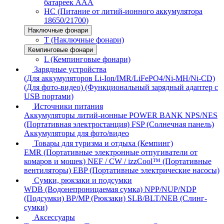
батареек AAA
HC (Питание от литий-ионного аккумулятора
18650/21700)
Наключные фонари
T (Наключные фонари)
Кемпинговые фонари
L (Кемпинговые фонари)
Зарядные устройства
(Для аккумуляторов Li-Ion/IMR/LiFePO4/Ni-MH/Ni-CD)
(Для фото-видео)
(Функциональный зарядный адаптер с
USB портами)
Источники питания
Аккумуляторы литий-ионные
POWER BANK
NPS/NES
(Портативная электростанция)
FSP (Солнечная панель)
Аккумуляторы для фото/видео
Товары для туризма и отдыха (Кемпинг)
EMR (Портативные электронные отпугиватели от
комаров и мошек)
NEF / CW / izzCool™ (Портативные
вентиляторы)
EBP (Портативные электрические насосы)
Сумки, рюкзаки и подсумки
WDB (Водонепроницаемая сумка)
NPP/NUP/NDP
(Подсумки)
BP/MP (Рюкзаки)
SLB/BLT/NEB (Слинг-
сумки)
Аксессуары