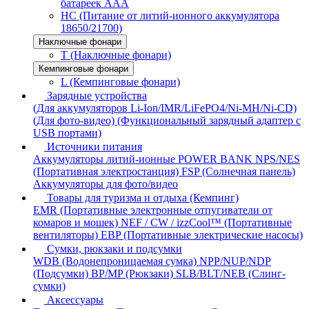
батареек AAA
HC (Питание от литий-ионного аккумулятора
18650/21700)
Наключные фонари
T (Наключные фонари)
Кемпинговые фонари
L (Кемпинговые фонари)
Зарядные устройства
(Для аккумуляторов Li-Ion/IMR/LiFePO4/Ni-MH/Ni-CD)
(Для фото-видео)
(Функциональный зарядный адаптер с
USB портами)
Источники питания
Аккумуляторы литий-ионные
POWER BANK
NPS/NES
(Портативная электростанция)
FSP (Солнечная панель)
Аккумуляторы для фото/видео
Товары для туризма и отдыха (Кемпинг)
EMR (Портативные электронные отпугиватели от
комаров и мошек)
NEF / CW / izzCool™ (Портативные
вентиляторы)
EBP (Портативные электрические насосы)
Сумки, рюкзаки и подсумки
WDB (Водонепроницаемая сумка)
NPP/NUP/NDP
(Подсумки)
BP/MP (Рюкзаки)
SLB/BLT/NEB (Слинг-
сумки)
Аксессуары