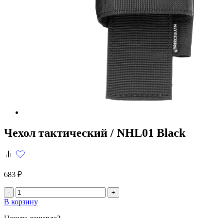
Чехол тактический /
NHL01 Black
683 ₽
-
+
В корзину