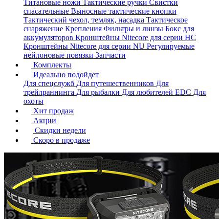
Титановые ножи
Тактические ручки
Свистки
спасательные
Выносные тактические кнопки
Тактический чехол, темляк, насадка
Тактическое
снаряжение
Крепления
Фильтры и линзы
Бокс для
аккумуляторов
Кронштейны Nitecore для серии HС
Кронштейны Nitecore для серии NU
Регулируемые
нейлоновые повязки
Запчасти
Комплекты
Идеально подойдет
Для спецслужб
Для путешественников
Для
трейлраннинга
Для рыбалки
Для любителей EDC
Для
охоты
Хит продаж
Акции
Скидки недели
Скоро в продаже