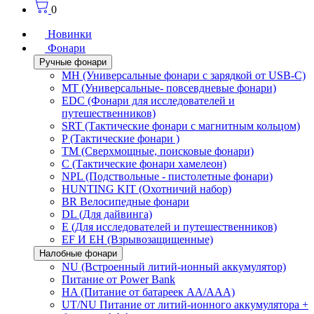
0
Новинки
Фонари
Ручные фонари
MH (Универсальные фонари с зарядкой от USB-C)
MT (Универсальные- повсевдневые фонари)
EDC (Фонари для исследователей и
путешественников)
SRT (Тактические фонари с магнитным кольцом)
P (Тактические фонари )
TM (Сверхмощные, поисковые фонари)
C (Тактические фонари хамелеон)
NPL (Подствольные - пистолетные фонари)
HUNTING KIT (Охотничий набор)
BR Велосипедные фонари
DL (Для дайвинга)
E (Для исследователей и путешественников)
EF И EH (Взрывозащищенные)
Налобные фонари
NU (Встроенный литий-ионный аккумулятор)
Питание от Power Bank
HA (Питание от батареек AA/AAA)
UT/NU Питание от литий-ионного аккумулятора +