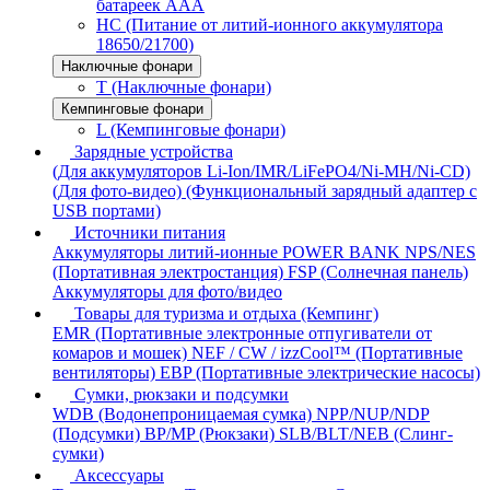
батареек AAA
HC (Питание от литий-ионного аккумулятора
18650/21700)
Наключные фонари
T (Наключные фонари)
Кемпинговые фонари
L (Кемпинговые фонари)
Зарядные устройства
(Для аккумуляторов Li-Ion/IMR/LiFePO4/Ni-MH/Ni-CD)
(Для фото-видео)
(Функциональный зарядный адаптер с
USB портами)
Источники питания
Аккумуляторы литий-ионные
POWER BANK
NPS/NES
(Портативная электростанция)
FSP (Солнечная панель)
Аккумуляторы для фото/видео
Товары для туризма и отдыха (Кемпинг)
EMR (Портативные электронные отпугиватели от
комаров и мошек)
NEF / CW / izzCool™ (Портативные
вентиляторы)
EBP (Портативные электрические насосы)
Сумки, рюкзаки и подсумки
WDB (Водонепроницаемая сумка)
NPP/NUP/NDP
(Подсумки)
BP/MP (Рюкзаки)
SLB/BLT/NEB (Слинг-
сумки)
Аксессуары