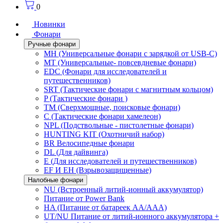
0
Новинки
Фонари
Ручные фонари
MH (Универсальные фонари с зарядкой от USB-C)
MT (Универсальные- повсевдневые фонари)
EDC (Фонари для исследователей и
путешественников)
SRT (Тактические фонари с магнитным кольцом)
P (Тактические фонари )
TM (Сверхмощные, поисковые фонари)
C (Тактические фонари хамелеон)
NPL (Подствольные - пистолетные фонари)
HUNTING KIT (Охотничий набор)
BR Велосипедные фонари
DL (Для дайвинга)
E (Для исследователей и путешественников)
EF И EH (Взрывозащищенные)
Налобные фонари
NU (Встроенный литий-ионный аккумулятор)
Питание от Power Bank
HA (Питание от батареек AA/AAA)
UT/NU Питание от литий-ионного аккумулятора +