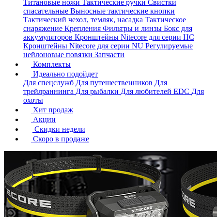
Титановые ножи
Тактические ручки
Свистки
спасательные
Выносные тактические кнопки
Тактический чехол, темляк, насадка
Тактическое
снаряжение
Крепления
Фильтры и линзы
Бокс для
аккумуляторов
Кронштейны Nitecore для серии HС
Кронштейны Nitecore для серии NU
Регулируемые
нейлоновые повязки
Запчасти
Комплекты
Идеально подойдет
Для спецслужб
Для путешественников
Для
трейлраннинга
Для рыбалки
Для любителей EDC
Для
охоты
Хит продаж
Акции
Скидки недели
Скоро в продаже