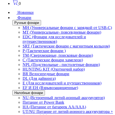
0
Новинки
Фонари
Ручные фонари
MH (Универсальные фонари с зарядкой от USB-C)
MT (Универсальные- повсевдневые фонари)
EDC (Фонари для исследователей и
путешественников)
SRT (Тактические фонари с магнитным кольцом)
P (Тактические фонари )
TM (Сверхмощные, поисковые фонари)
C (Тактические фонари хамелеон)
NPL (Подствольные - пистолетные фонари)
HUNTING KIT (Охотничий набор)
BR Велосипедные фонари
DL (Для дайвинга)
E (Для исследователей и путешественников)
EF И EH (Взрывозащищенные)
Налобные фонари
NU (Встроенный литий-ионный аккумулятор)
Питание от Power Bank
HA (Питание от батареек AA/AAA)
UT/NU Питание от литий-ионного аккумулятора +