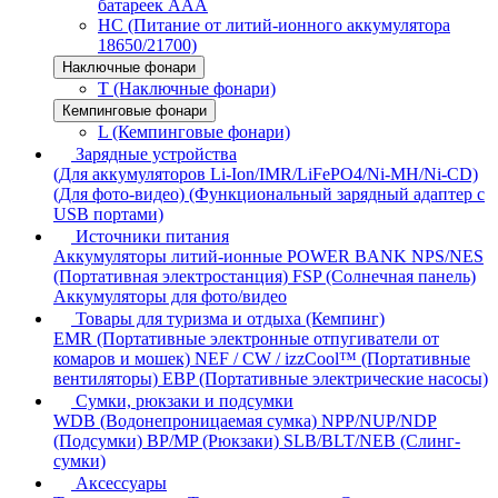
батареек AAA
HC (Питание от литий-ионного аккумулятора
18650/21700)
Наключные фонари
T (Наключные фонари)
Кемпинговые фонари
L (Кемпинговые фонари)
Зарядные устройства
(Для аккумуляторов Li-Ion/IMR/LiFePO4/Ni-MH/Ni-CD)
(Для фото-видео)
(Функциональный зарядный адаптер с
USB портами)
Источники питания
Аккумуляторы литий-ионные
POWER BANK
NPS/NES
(Портативная электростанция)
FSP (Солнечная панель)
Аккумуляторы для фото/видео
Товары для туризма и отдыха (Кемпинг)
EMR (Портативные электронные отпугиватели от
комаров и мошек)
NEF / CW / izzCool™ (Портативные
вентиляторы)
EBP (Портативные электрические насосы)
Сумки, рюкзаки и подсумки
WDB (Водонепроницаемая сумка)
NPP/NUP/NDP
(Подсумки)
BP/MP (Рюкзаки)
SLB/BLT/NEB (Слинг-
сумки)
Аксессуары