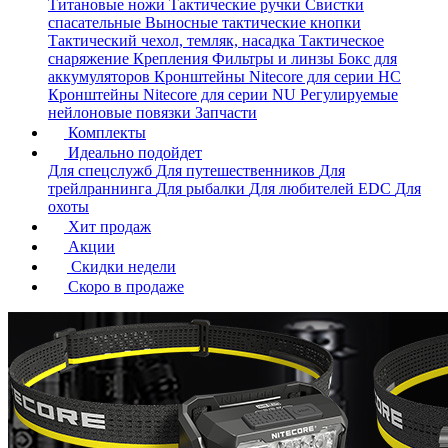
Титановые ножи
Тактические ручки
Свистки
спасательные
Выносные тактические кнопки
Тактический чехол, темляк, насадка
Тактическое
снаряжение
Крепления
Фильтры и линзы
Бокс для
аккумуляторов
Кронштейны Nitecore для серии HС
Кронштейны Nitecore для серии NU
Регулируемые
нейлоновые повязки
Запчасти
Комплекты
Идеально подойдет
Для спецслужб
Для путешественников
Для
трейлраннинга
Для рыбалки
Для любителей EDC
Для
охоты
Хит продаж
Акции
Скидки недели
Скоро в продаже