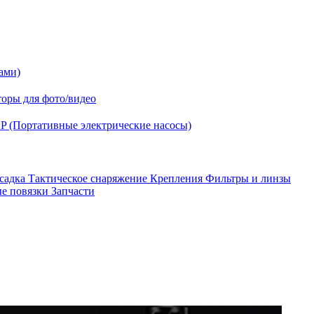
ами)
оры для фото/видео
P (Портативные электрические насосы)
асадка
Тактическое снаряжение
Крепления
Фильтры и линзы
ые повязки
Запчасти