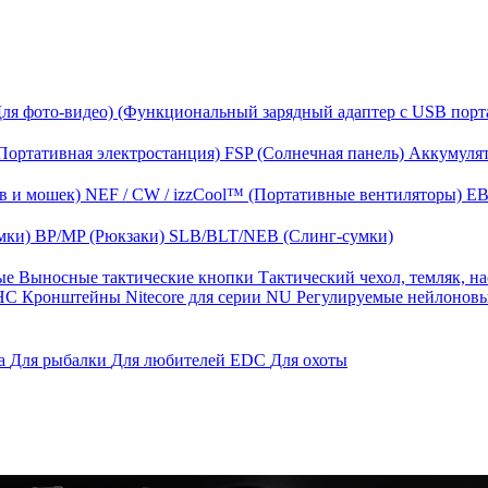
Для фото-видео)
(Функциональный зарядный адаптер с USB порт
Портативная электростанция)
FSP (Солнечная панель)
Аккумулят
в и мошек)
NEF / CW / izzCool™ (Портативные вентиляторы)
EB
мки)
BP/MP (Рюкзаки)
SLB/BLT/NEB (Слинг-сумки)
ные
Выносные тактические кнопки
Тактический чехол, темляк, н
 HС
Кронштейны Nitecore для серии NU
Регулируемые нейлонов
га
Для рыбалки
Для любителей EDC
Для охоты