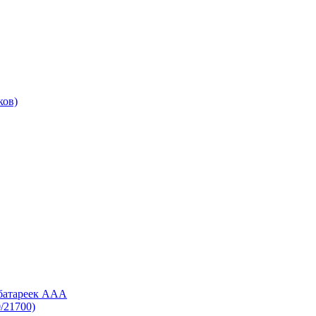
ков)
 батареек AAA
/21700)