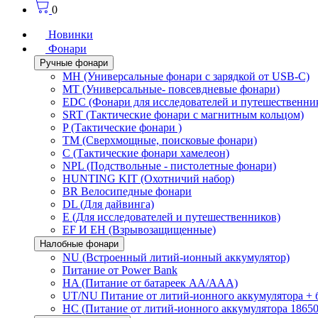
0
Новинки
Фонари
Ручные фонари
MH (Универсальные фонари с зарядкой от USB-C)
MT (Универсальные- повсевдневые фонари)
EDC (Фонари для исследователей и путешественни
SRT (Тактические фонари с магнитным кольцом)
P (Тактические фонари )
TM (Сверхмощные, поисковые фонари)
C (Тактические фонари хамелеон)
NPL (Подствольные - пистолетные фонари)
HUNTING KIT (Охотничий набор)
BR Велосипедные фонари
DL (Для дайвинга)
E (Для исследователей и путешественников)
EF И EH (Взрывозащищенные)
Налобные фонари
NU (Встроенный литий-ионный аккумулятор)
Питание от Power Bank
HA (Питание от батареек AA/AAA)
UT/NU Питание от литий-ионного аккумулятора +
HC (Питание от литий-ионного аккумулятора 18650