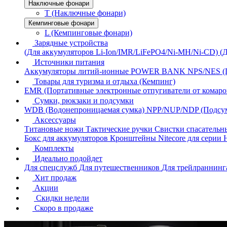
Наключные фонари
T (Наключные фонари)
Кемпинговые фонари
L (Кемпинговые фонари)
Зарядные устройства
(Для аккумуляторов Li-Ion/IMR/LiFePO4/Ni-MH/Ni-CD)
(
Источники питания
Аккумуляторы литий-ионные
POWER BANK
NPS/NES (
Товары для туризма и отдыха (Кемпинг)
EMR (Портативные электронные отпугиватели от комаро
Сумки, рюкзаки и подсумки
WDB (Водонепроницаемая сумка)
NPP/NUP/NDP (Подсу
Аксессуары
Титановые ножи
Тактические ручки
Свистки спасатель
Бокс для аккумуляторов
Кронштейны Nitecore для серии
Комплекты
Идеально подойдет
Для спецслужб
Для путешественников
Для трейлраннин
Хит продаж
Акции
Скидки недели
Скоро в продаже