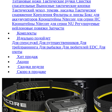
Титановые ножи
Тактические ручки
Свистки
спасательные
Выносные тактические кнопки
Тактический чехол, темляк, насадка
Тактическое
снаряжение
Крепления
Фильтры и линзы
Бокс для
аккумуляторов
Кронштейны Nitecore для серии HС
Кронштейны Nitecore для серии NU
Регулируемые
нейлоновые повязки
Запчасти
Комплекты
Идеально подойдет
Для спецслужб
Для путешественников
Для
трейлраннинга
Для рыбалки
Для любителей EDC
Для
охоты
Хит продаж
Акции
Скидки недели
Скоро в продаже