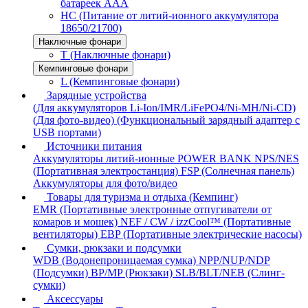
батареек AAA
HC (Питание от литий-ионного аккумулятора
18650/21700)
Наключные фонари
T (Наключные фонари)
Кемпинговые фонари
L (Кемпинговые фонари)
Зарядные устройства
(Для аккумуляторов Li-Ion/IMR/LiFePO4/Ni-MH/Ni-CD)
(Для фото-видео)
(Функциональный зарядный адаптер с
USB портами)
Источники питания
Аккумуляторы литий-ионные
POWER BANK
NPS/NES
(Портативная электростанция)
FSP (Солнечная панель)
Аккумуляторы для фото/видео
Товары для туризма и отдыха (Кемпинг)
EMR (Портативные электронные отпугиватели от
комаров и мошек)
NEF / CW / izzCool™ (Портативные
вентиляторы)
EBP (Портативные электрические насосы)
Сумки, рюкзаки и подсумки
WDB (Водонепроницаемая сумка)
NPP/NUP/NDP
(Подсумки)
BP/MP (Рюкзаки)
SLB/BLT/NEB (Слинг-
сумки)
Аксессуары