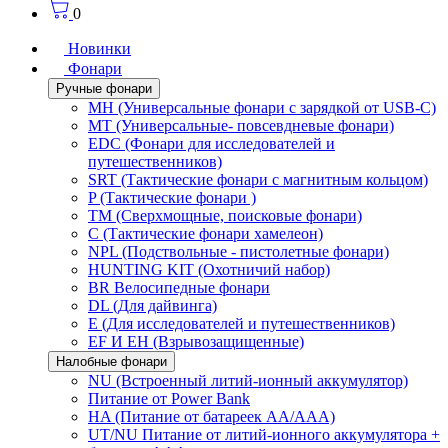
0
Новинки
Фонари
Ручные фонари
MH (Универсальные фонари с зарядкой от USB-C)
MT (Универсальные- повсевдневые фонари)
EDC (Фонари для исследователей и
путешественников)
SRT (Тактические фонари с магнитным кольцом)
P (Тактические фонари )
TM (Сверхмощные, поисковые фонари)
C (Тактические фонари хамелеон)
NPL (Подствольные - пистолетные фонари)
HUNTING KIT (Охотничий набор)
BR Велосипедные фонари
DL (Для дайвинга)
E (Для исследователей и путешественников)
EF И EH (Взрывозащищенные)
Налобные фонари
NU (Встроенный литий-ионный аккумулятор)
Питание от Power Bank
HA (Питание от батареек AA/AAA)
UT/NU Питание от литий-ионного аккумулятора +