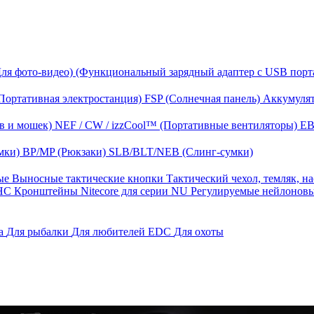
Для фото-видео)
(Функциональный зарядный адаптер с USB порт
Портативная электростанция)
FSP (Солнечная панель)
Аккумулят
в и мошек)
NEF / CW / izzCool™ (Портативные вентиляторы)
EB
мки)
BP/MP (Рюкзаки)
SLB/BLT/NEB (Слинг-сумки)
ные
Выносные тактические кнопки
Тактический чехол, темляк, н
 HС
Кронштейны Nitecore для серии NU
Регулируемые нейлонов
га
Для рыбалки
Для любителей EDC
Для охоты