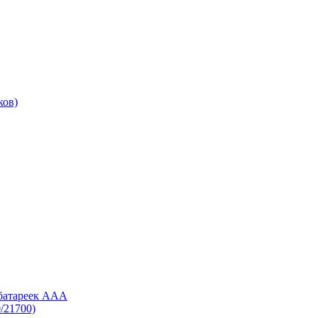
ков)
 батареек AAA
/21700)