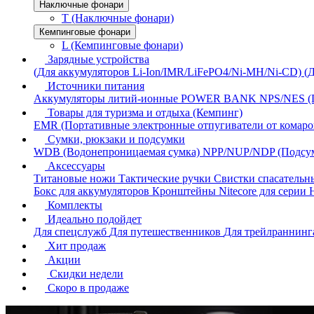
Наключные фонари
T (Наключные фонари)
Кемпинговые фонари
L (Кемпинговые фонари)
Зарядные устройства
(Для аккумуляторов Li-Ion/IMR/LiFePO4/Ni-MH/Ni-CD)
(
Источники питания
Аккумуляторы литий-ионные
POWER BANK
NPS/NES (
Товары для туризма и отдыха (Кемпинг)
EMR (Портативные электронные отпугиватели от комаро
Сумки, рюкзаки и подсумки
WDB (Водонепроницаемая сумка)
NPP/NUP/NDP (Подсу
Аксессуары
Титановые ножи
Тактические ручки
Свистки спасатель
Бокс для аккумуляторов
Кронштейны Nitecore для серии
Комплекты
Идеально подойдет
Для спецслужб
Для путешественников
Для трейлраннин
Хит продаж
Акции
Скидки недели
Скоро в продаже