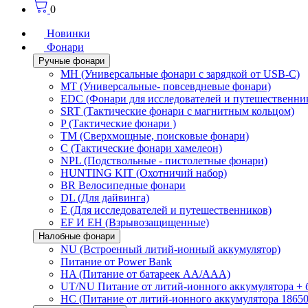
0
Новинки
Фонари
Ручные фонари
MH (Универсальные фонари с зарядкой от USB-C)
MT (Универсальные- повсевдневые фонари)
EDC (Фонари для исследователей и путешественни
SRT (Тактические фонари с магнитным кольцом)
P (Тактические фонари )
TM (Сверхмощные, поисковые фонари)
C (Тактические фонари хамелеон)
NPL (Подствольные - пистолетные фонари)
HUNTING KIT (Охотничий набор)
BR Велосипедные фонари
DL (Для дайвинга)
E (Для исследователей и путешественников)
EF И EH (Взрывозащищенные)
Налобные фонари
NU (Встроенный литий-ионный аккумулятор)
Питание от Power Bank
HA (Питание от батареек AA/AAA)
UT/NU Питание от литий-ионного аккумулятора +
HC (Питание от литий-ионного аккумулятора 18650