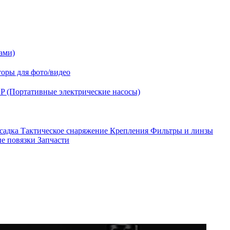
ами)
оры для фото/видео
P (Портативные электрические насосы)
асадка
Тактическое снаряжение
Крепления
Фильтры и линзы
ые повязки
Запчасти