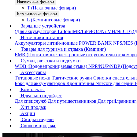
Наключные фонари
T (Наключные фонари)
Кемпинговые фонари
L (Кемпинговые фонари)
Зарядные устройства
(Для аккумуляторов Li-Ion/IMR/LiFePO4/Ni-MH/Ni-CD)
(
Источники питания
Аккумуляторы литий-ионные
POWER BANK
NPS/NES (
Товары для туризма и отдыха (Кемпинг)
EMR (Портативные электронные отпугиватели от комаро
Сумки, рюкзаки и подсумки
WDB (Водонепроницаемая сумка)
NPP/NUP/NDP (Подсу
Аксессуары
Титановые ножи
Тактические ручки
Свистки спасатель
Бокс для аккумуляторов
Кронштейны Nitecore для серии
Комплекты
Идеально подойдет
Для спецслужб
Для путешественников
Для трейлраннин
Хит продаж
Акции
Скидки недели
Скоро в продаже