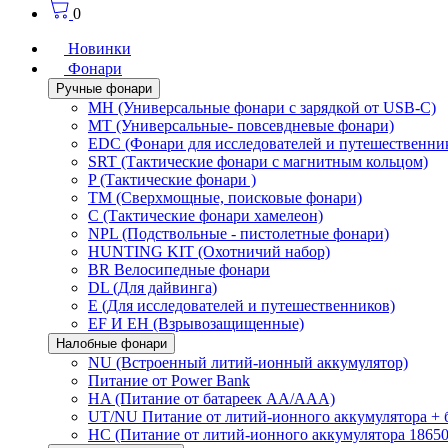
0
Новинки
Фонари
Ручные фонари
MH (Универсальные фонари с зарядкой от USB-C)
MT (Универсальные- повсевдневые фонари)
EDC (Фонари для исследователей и путешественни
SRT (Тактические фонари с магнитным кольцом)
P (Тактические фонари )
TM (Сверхмощные, поисковые фонари)
C (Тактические фонари хамелеон)
NPL (Подствольные - пистолетные фонари)
HUNTING KIT (Охотничий набор)
BR Велосипедные фонари
DL (Для дайвинга)
E (Для исследователей и путешественников)
EF И EH (Взрывозащищенные)
Налобные фонари
NU (Встроенный литий-ионный аккумулятор)
Питание от Power Bank
HA (Питание от батареек AA/AAA)
UT/NU Питание от литий-ионного аккумулятора +
HC (Питание от литий-ионного аккумулятора 18650