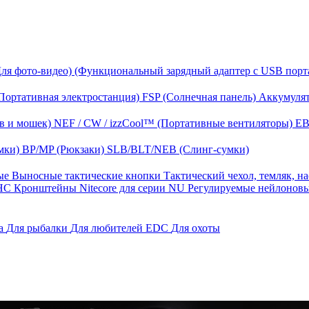
Для фото-видео)
(Функциональный зарядный адаптер с USB порт
Портативная электростанция)
FSP (Солнечная панель)
Аккумулят
в и мошек)
NEF / CW / izzCool™ (Портативные вентиляторы)
EB
мки)
BP/MP (Рюкзаки)
SLB/BLT/NEB (Слинг-сумки)
ные
Выносные тактические кнопки
Тактический чехол, темляк, н
 HС
Кронштейны Nitecore для серии NU
Регулируемые нейлонов
га
Для рыбалки
Для любителей EDC
Для охоты