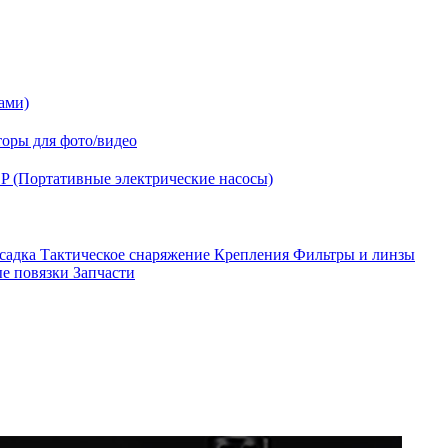
ами)
оры для фото/видео
P (Портативные электрические насосы)
асадка
Тактическое снаряжение
Крепления
Фильтры и линзы
ые повязки
Запчасти