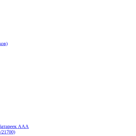
ков)
 батареек AAA
/21700)