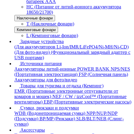
батареек AAA
HC (Питание от литий-ионного аккумулятора
18650/21700)
Наключные фонари
T (Наключные фонари)
Кемпинговые фонари
L (Кемпинговые фонари)
Зарядные устройства
(Для аккумуляторов Li-Ion/IMR/LiFePO4/Ni-MH/Ni-CD)
(Для фото-видео)
(Функциональный зарядный адаптер с
USB портами)
Источники питания
Аккумуляторы литий-ионные
POWER BANK
NPS/NES
(Портативная электростанция)
FSP (Солнечная панель)
Аккумуляторы для фото/видео
Товары для туризма и отдыха (Кемпинг)
EMR (Портативные электронные отпугиватели от
комаров и мошек)
NEF / CW / izzCool™ (Портативные
вентиляторы)
EBP (Портативные электрические насосы)
Сумки, рюкзаки и подсумки
WDB (Водонепроницаемая сумка)
NPP/NUP/NDP
(Подсумки)
BP/MP (Рюкзаки)
SLB/BLT/NEB (Слинг-
сумки)
Аксессуары