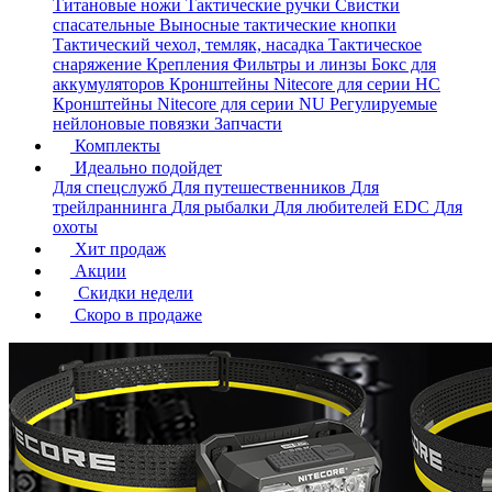
Титановые ножи
Тактические ручки
Свистки
спасательные
Выносные тактические кнопки
Тактический чехол, темляк, насадка
Тактическое
снаряжение
Крепления
Фильтры и линзы
Бокс для
аккумуляторов
Кронштейны Nitecore для серии HС
Кронштейны Nitecore для серии NU
Регулируемые
нейлоновые повязки
Запчасти
Комплекты
Идеально подойдет
Для спецслужб
Для путешественников
Для
трейлраннинга
Для рыбалки
Для любителей EDC
Для
охоты
Хит продаж
Акции
Скидки недели
Скоро в продаже