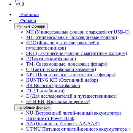
0
Новинки
Фонари
Ручные фонари
MH (Универсальные фонари с зарядкой от USB-C)
MT (Универсальные- повсевдневые фонари)
EDC (Фонари для исследователей и
путешественников)
SRT (Тактические фонари с магнитным кольцом)
P (Тактические фонари )
TM (Сверхмощные, поисковые фонари)
C (Тактические фонари хамелеон)
NPL (Подствольные - пистолетные фонари)
HUNTING KIT (Охотничий набор)
BR Велосипедные фонари
DL (Для дайвинга)
E (Для исследователей и путешественников)
EF И EH (Взрывозащищенные)
Налобные фонари
NU (Встроенный литий-ионный аккумулятор)
Питание от Power Bank
HA (Питание от батареек AA/AAA)
UT/NU Питание от литий-ионного аккумулятора +