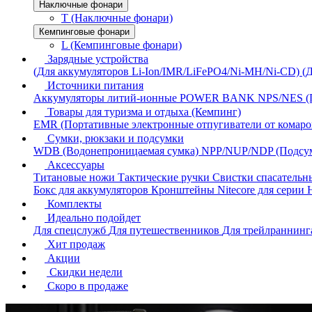
Наключные фонари
T (Наключные фонари)
Кемпинговые фонари
L (Кемпинговые фонари)
Зарядные устройства
(Для аккумуляторов Li-Ion/IMR/LiFePO4/Ni-MH/Ni-CD)
(
Источники питания
Аккумуляторы литий-ионные
POWER BANK
NPS/NES (
Товары для туризма и отдыха (Кемпинг)
EMR (Портативные электронные отпугиватели от комаро
Сумки, рюкзаки и подсумки
WDB (Водонепроницаемая сумка)
NPP/NUP/NDP (Подсу
Аксессуары
Титановые ножи
Тактические ручки
Свистки спасатель
Бокс для аккумуляторов
Кронштейны Nitecore для серии
Комплекты
Идеально подойдет
Для спецслужб
Для путешественников
Для трейлраннин
Хит продаж
Акции
Скидки недели
Скоро в продаже