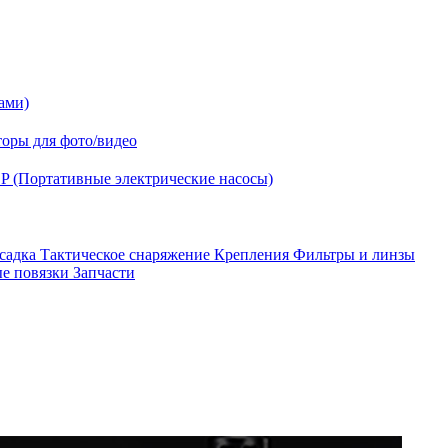
ами)
оры для фото/видео
P (Портативные электрические насосы)
асадка
Тактическое снаряжение
Крепления
Фильтры и линзы
ые повязки
Запчасти