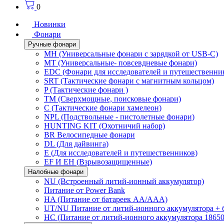
0
Новинки
Фонари
Ручные фонари
MH (Универсальные фонари с зарядкой от USB-C)
MT (Универсальные- повсевдневые фонари)
EDC (Фонари для исследователей и путешественни
SRT (Тактические фонари с магнитным кольцом)
P (Тактические фонари )
TM (Сверхмощные, поисковые фонари)
C (Тактические фонари хамелеон)
NPL (Подствольные - пистолетные фонари)
HUNTING KIT (Охотничий набор)
BR Велосипедные фонари
DL (Для дайвинга)
E (Для исследователей и путешественников)
EF И EH (Взрывозащищенные)
Налобные фонари
NU (Встроенный литий-ионный аккумулятор)
Питание от Power Bank
HA (Питание от батареек AA/AAA)
UT/NU Питание от литий-ионного аккумулятора +
HC (Питание от литий-ионного аккумулятора 18650