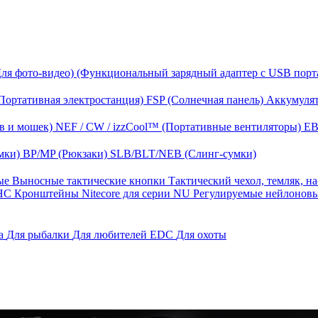
Для фото-видео)
(Функциональный зарядный адаптер с USB порт
Портативная электростанция)
FSP (Солнечная панель)
Аккумулят
в и мошек)
NEF / CW / izzCool™ (Портативные вентиляторы)
EB
мки)
BP/MP (Рюкзаки)
SLB/BLT/NEB (Слинг-сумки)
ные
Выносные тактические кнопки
Тактический чехол, темляк, н
 HС
Кронштейны Nitecore для серии NU
Регулируемые нейлонов
га
Для рыбалки
Для любителей EDC
Для охоты