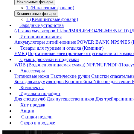
Наключные фонари
T (Наключные фонари)
Кемпинговые фонари
L (Кемпинговые фонари)
Зарядные устройства
(Для аккумуляторов Li-Ion/IMR/LiFePO4/Ni-MH/Ni-CD)
(
Источники питания
Аккумуляторы литий-ионные
POWER BANK
NPS/NES (
Товары для туризма и отдыха (Кемпинг)
EMR (Портативные электронные отпугиватели от комаро
Сумки, рюкзаки и подсумки
WDB (Водонепроницаемая сумка)
NPP/NUP/NDP (Подсу
Аксессуары
Титановые ножи
Тактические ручки
Свистки спасатель
Бокс для аккумуляторов
Кронштейны Nitecore для серии
Комплекты
Идеально подойдет
Для спецслужб
Для путешественников
Для трейлраннин
Хит продаж
Акции
Скидки недели
Скоро в продаже