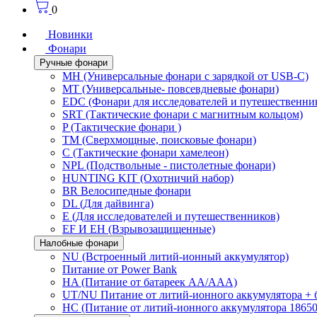
0
Новинки
Фонари
Ручные фонари
MH (Универсальные фонари с зарядкой от USB-C)
MT (Универсальные- повсевдневые фонари)
EDC (Фонари для исследователей и путешественни
SRT (Тактические фонари с магнитным кольцом)
P (Тактические фонари )
TM (Сверхмощные, поисковые фонари)
C (Тактические фонари хамелеон)
NPL (Подствольные - пистолетные фонари)
HUNTING KIT (Охотничий набор)
BR Велосипедные фонари
DL (Для дайвинга)
E (Для исследователей и путешественников)
EF И EH (Взрывозащищенные)
Налобные фонари
NU (Встроенный литий-ионный аккумулятор)
Питание от Power Bank
HA (Питание от батареек AA/AAA)
UT/NU Питание от литий-ионного аккумулятора +
HC (Питание от литий-ионного аккумулятора 18650