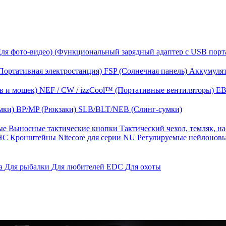
Для фото-видео)
(Функциональный зарядный адаптер с USB порт
Портативная электростанция)
FSP (Солнечная панель)
Аккумулят
в и мошек)
NEF / CW / izzCool™ (Портативные вентиляторы)
EB
мки)
BP/MP (Рюкзаки)
SLB/BLT/NEB (Слинг-сумки)
ные
Выносные тактические кнопки
Тактический чехол, темляк, н
 HС
Кронштейны Nitecore для серии NU
Регулируемые нейлонов
га
Для рыбалки
Для любителей EDC
Для охоты