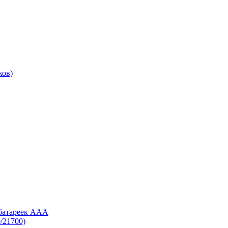
ков)
 батареек AAA
/21700)