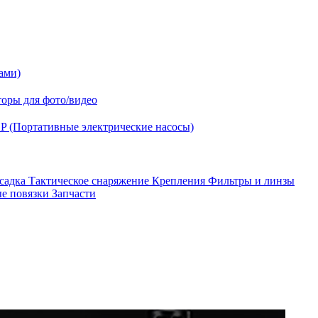
ами)
оры для фото/видео
P (Портативные электрические насосы)
асадка
Тактическое снаряжение
Крепления
Фильтры и линзы
ые повязки
Запчасти