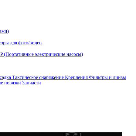
ами)
оры для фото/видео
P (Портативные электрические насосы)
асадка
Тактическое снаряжение
Крепления
Фильтры и линзы
ые повязки
Запчасти