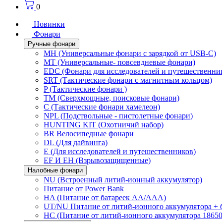
0
Новинки
Фонари
Ручные фонари
MH (Универсальные фонари с зарядкой от USB-C)
MT (Универсальные- повсевдневые фонари)
EDC (Фонари для исследователей и путешественни
SRT (Тактические фонари с магнитным кольцом)
P (Тактические фонари )
TM (Сверхмощные, поисковые фонари)
C (Тактические фонари хамелеон)
NPL (Подствольные - пистолетные фонари)
HUNTING KIT (Охотничий набор)
BR Велосипедные фонари
DL (Для дайвинга)
E (Для исследователей и путешественников)
EF И EH (Взрывозащищенные)
Налобные фонари
NU (Встроенный литий-ионный аккумулятор)
Питание от Power Bank
HA (Питание от батареек AA/AAA)
UT/NU Питание от литий-ионного аккумулятора +
HC (Питание от литий-ионного аккумулятора 18650