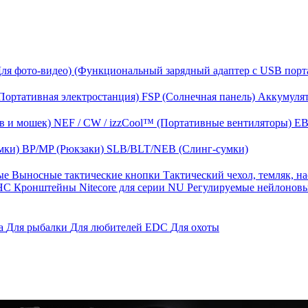
Для фото-видео)
(Функциональный зарядный адаптер с USB порт
Портативная электростанция)
FSP (Солнечная панель)
Аккумулят
в и мошек)
NEF / CW / izzCool™ (Портативные вентиляторы)
EB
мки)
BP/MP (Рюкзаки)
SLB/BLT/NEB (Слинг-сумки)
ные
Выносные тактические кнопки
Тактический чехол, темляк, н
 HС
Кронштейны Nitecore для серии NU
Регулируемые нейлонов
га
Для рыбалки
Для любителей EDC
Для охоты