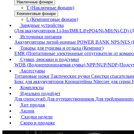
Наключные фонари
T (Наключные фонари)
Кемпинговые фонари
L (Кемпинговые фонари)
Зарядные устройства
(Для аккумуляторов Li-Ion/IMR/LiFePO4/Ni-MH/Ni-CD)
(
Источники питания
Аккумуляторы литий-ионные
POWER BANK
NPS/NES (
Товары для туризма и отдыха (Кемпинг)
EMR (Портативные электронные отпугиватели от комаро
Сумки, рюкзаки и подсумки
WDB (Водонепроницаемая сумка)
NPP/NUP/NDP (Подсу
Аксессуары
Титановые ножи
Тактические ручки
Свистки спасатель
Бокс для аккумуляторов
Кронштейны Nitecore для серии
Комплекты
Идеально подойдет
Для спецслужб
Для путешественников
Для трейлраннин
Хит продаж
Акции
Скидки недели
Скоро в продаже