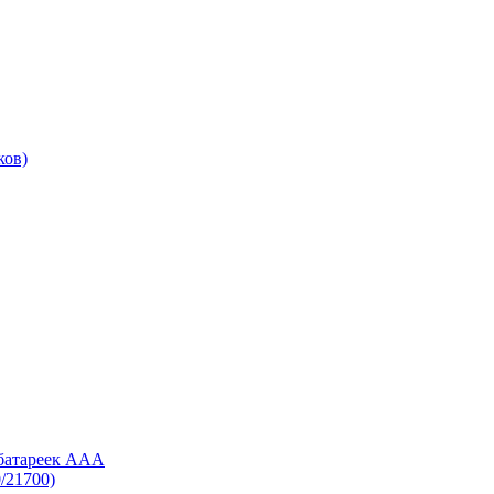
ков)
 батареек AAA
/21700)