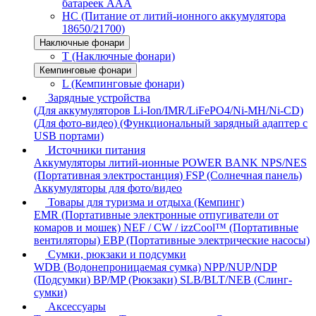
батареек AAA
HC (Питание от литий-ионного аккумулятора
18650/21700)
Наключные фонари
T (Наключные фонари)
Кемпинговые фонари
L (Кемпинговые фонари)
Зарядные устройства
(Для аккумуляторов Li-Ion/IMR/LiFePO4/Ni-MH/Ni-CD)
(Для фото-видео)
(Функциональный зарядный адаптер с
USB портами)
Источники питания
Аккумуляторы литий-ионные
POWER BANK
NPS/NES
(Портативная электростанция)
FSP (Солнечная панель)
Аккумуляторы для фото/видео
Товары для туризма и отдыха (Кемпинг)
EMR (Портативные электронные отпугиватели от
комаров и мошек)
NEF / CW / izzCool™ (Портативные
вентиляторы)
EBP (Портативные электрические насосы)
Сумки, рюкзаки и подсумки
WDB (Водонепроницаемая сумка)
NPP/NUP/NDP
(Подсумки)
BP/MP (Рюкзаки)
SLB/BLT/NEB (Слинг-
сумки)
Аксессуары