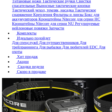
Титановые ножи
Тактические ручки
Свистки
спасательные
Выносные тактические кнопки
Тактический чехол, темляк, насадка
Тактическое
снаряжение
Крепления
Фильтры и линзы
Бокс для
аккумуляторов
Кронштейны Nitecore для серии HС
Кронштейны Nitecore для серии NU
Регулируемые
нейлоновые повязки
Запчасти
Комплекты
Идеально подойдет
Для спецслужб
Для путешественников
Для
трейлраннинга
Для рыбалки
Для любителей EDC
Для
охоты
Хит продаж
Акции
Скидки недели
Скоро в продаже