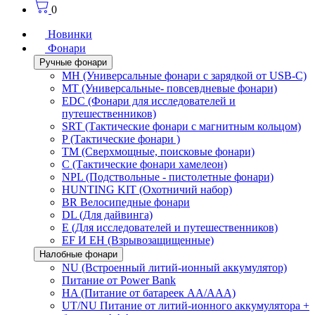
0
Новинки
Фонари
Ручные фонари
MH (Универсальные фонари с зарядкой от USB-C)
MT (Универсальные- повсевдневые фонари)
EDC (Фонари для исследователей и
путешественников)
SRT (Тактические фонари с магнитным кольцом)
P (Тактические фонари )
TM (Сверхмощные, поисковые фонари)
C (Тактические фонари хамелеон)
NPL (Подствольные - пистолетные фонари)
HUNTING KIT (Охотничий набор)
BR Велосипедные фонари
DL (Для дайвинга)
E (Для исследователей и путешественников)
EF И EH (Взрывозащищенные)
Налобные фонари
NU (Встроенный литий-ионный аккумулятор)
Питание от Power Bank
HA (Питание от батареек AA/AAA)
UT/NU Питание от литий-ионного аккумулятора +