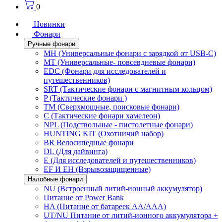
0
Новинки
Фонари
Ручные фонари
MH (Универсальные фонари с зарядкой от USB-C)
MT (Универсальные- повсевдневые фонари)
EDC (Фонари для исследователей и
путешественников)
SRT (Тактические фонари с магнитным кольцом)
P (Тактические фонари )
TM (Сверхмощные, поисковые фонари)
C (Тактические фонари хамелеон)
NPL (Подствольные - пистолетные фонари)
HUNTING KIT (Охотничий набор)
BR Велосипедные фонари
DL (Для дайвинга)
E (Для исследователей и путешественников)
EF И EH (Взрывозащищенные)
Налобные фонари
NU (Встроенный литий-ионный аккумулятор)
Питание от Power Bank
HA (Питание от батареек AA/AAA)
UT/NU Питание от литий-ионного аккумулятора +