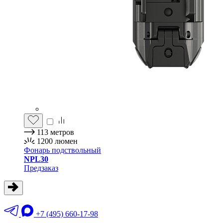
113
метров
1200
люмен
Фонарь подствольный
NPL30
Предзаказ
+7 (495) 660-17-98