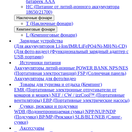
батареек AAA
HC (Питание от литий-ионного аккумулятора
18650/21700)
Наключные фонари
T (Наключные фонари)
Кемпинговые фонари
L (Кемпинговые фонари)
Зарядные устройства
(Для аккумуляторов Li-Ion/IMR/LiFePO4/Ni-MH/Ni-CD)
(Для фото-видео)
(Функциональный зарядный адаптер с
USB портами)
Источники питания
Аккумуляторы литий-ионные
POWER BANK
NPS/NES
(Портативная электростанция)
FSP (Солнечная панель)
Аккумуляторы для фото/видео
Товары для туризма и отдыха (Кемпинг)
EMR (Портативные электронные отпугиватели от
комаров и мошек)
NEF / CW / izzCool™ (Портативные
вентиляторы)
EBP (Портативные электрические насосы)
Сумки, рюкзаки и подсумки
WDB (Водонепроницаемая сумка)
NPP/NUP/NDP
(Подсумки)
BP/MP (Рюкзаки)
SLB/BLT/NEB (Слинг-
сумки)
Аксессуары