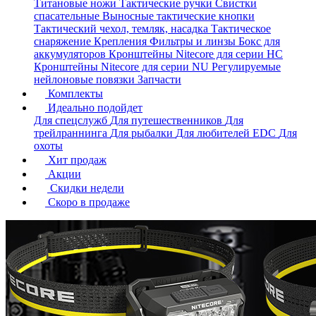
Титановые ножи
Тактические ручки
Свистки
спасательные
Выносные тактические кнопки
Тактический чехол, темляк, насадка
Тактическое
снаряжение
Крепления
Фильтры и линзы
Бокс для
аккумуляторов
Кронштейны Nitecore для серии HС
Кронштейны Nitecore для серии NU
Регулируемые
нейлоновые повязки
Запчасти
Комплекты
Идеально подойдет
Для спецслужб
Для путешественников
Для
трейлраннинга
Для рыбалки
Для любителей EDC
Для
охоты
Хит продаж
Акции
Скидки недели
Скоро в продаже