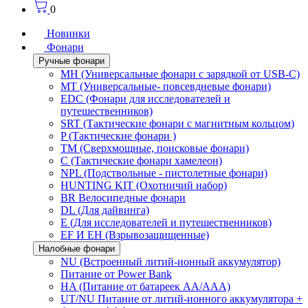
0
Новинки
Фонари
Ручные фонари
MH (Универсальные фонари с зарядкой от USB-C)
MT (Универсальные- повсевдневые фонари)
EDC (Фонари для исследователей и
путешественников)
SRT (Тактические фонари с магнитным кольцом)
P (Тактические фонари )
TM (Сверхмощные, поисковые фонари)
C (Тактические фонари хамелеон)
NPL (Подствольные - пистолетные фонари)
HUNTING KIT (Охотничий набор)
BR Велосипедные фонари
DL (Для дайвинга)
E (Для исследователей и путешественников)
EF И EH (Взрывозащищенные)
Налобные фонари
NU (Встроенный литий-ионный аккумулятор)
Питание от Power Bank
HA (Питание от батареек AA/AAA)
UT/NU Питание от литий-ионного аккумулятора +