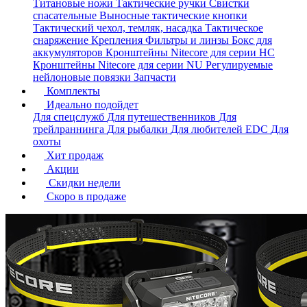
Титановые ножи
Тактические ручки
Свистки
спасательные
Выносные тактические кнопки
Тактический чехол, темляк, насадка
Тактическое
снаряжение
Крепления
Фильтры и линзы
Бокс для
аккумуляторов
Кронштейны Nitecore для серии HС
Кронштейны Nitecore для серии NU
Регулируемые
нейлоновые повязки
Запчасти
Комплекты
Идеально подойдет
Для спецслужб
Для путешественников
Для
трейлраннинга
Для рыбалки
Для любителей EDC
Для
охоты
Хит продаж
Акции
Скидки недели
Скоро в продаже