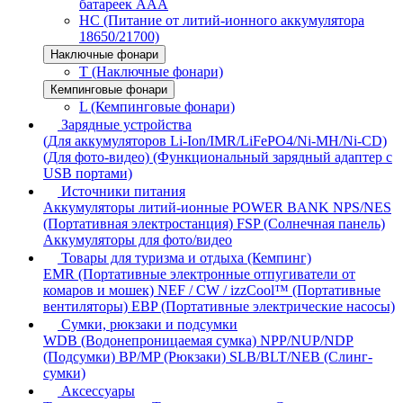
батареек AAA
HC (Питание от литий-ионного аккумулятора
18650/21700)
Наключные фонари
T (Наключные фонари)
Кемпинговые фонари
L (Кемпинговые фонари)
Зарядные устройства
(Для аккумуляторов Li-Ion/IMR/LiFePO4/Ni-MH/Ni-CD)
(Для фото-видео)
(Функциональный зарядный адаптер с
USB портами)
Источники питания
Аккумуляторы литий-ионные
POWER BANK
NPS/NES
(Портативная электростанция)
FSP (Солнечная панель)
Аккумуляторы для фото/видео
Товары для туризма и отдыха (Кемпинг)
EMR (Портативные электронные отпугиватели от
комаров и мошек)
NEF / CW / izzCool™ (Портативные
вентиляторы)
EBP (Портативные электрические насосы)
Сумки, рюкзаки и подсумки
WDB (Водонепроницаемая сумка)
NPP/NUP/NDP
(Подсумки)
BP/MP (Рюкзаки)
SLB/BLT/NEB (Слинг-
сумки)
Аксессуары