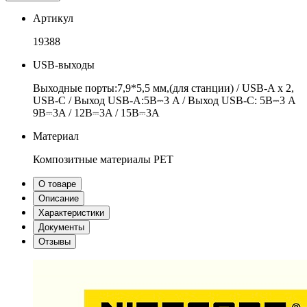
Артикул
19388
USB-выходы
Выходные порты:7,9*5,5 мм,(для станции) / USB-A x 2,
USB-C / Выход USB-A:5В⎓3 A / Выход USB-C: 5В⎓3 A
9В⎓3A / 12В⎓3A / 15В⎓3A
Материал
Композитные материалы PET
О товаре
Описание
Характеристики
Документы
Отзывы