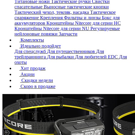
Титановые ножи
Тактические ручки
Свистки
спасательные
Выносные тактические кнопки
Тактический чехол, темляк, насадка
Тактическое
снаряжение
Крепления
Фильтры и линзы
Бокс для
аккумуляторов
Кронштейны Nitecore для серии HС
Кронштейны Nitecore для серии NU
Регулируемые
нейлоновые повязки
Запчасти
Комплекты
Идеально подойдет
Для спецслужб
Для путешественников
Для
трейлраннинга
Для рыбалки
Для любителей EDC
Для
охоты
Хит продаж
Акции
Скидки недели
Скоро в продаже