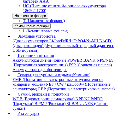
батареек AAA
HC (Питание от литий-ионного аккумулятора
18650/21700)
Наключные фонари
T (Наключные фонари)
Кемпинговые фонари
L (Кемпинговые фонари)
Зарядные устройства
(Для аккумуляторов Li-Ion/IMR/LiFePO4/Ni-MH/Ni-CD)
(Для фото-видео)
(Функциональный зарядный адаптер с
USB портами)
Источники питания
Аккумуляторы литий-ионные
POWER BANK
NPS/NES
(Портативная электростанция)
FSP (Солнечная панель)
Аккумуляторы для фото/видео
Товары для туризма и отдыха (Кемпинг)
EMR (Портативные электронные отпугиватели от
комаров и мошек)
NEF / CW / izzCool™ (Портативные
вентиляторы)
EBP (Портативные электрические насосы)
Сумки, рюкзаки и подсумки
WDB (Водонепроницаемая сумка)
NPP/NUP/NDP
(Подсумки)
BP/MP (Рюкзаки)
SLB/BLT/NEB (Слинг-
сумки)
Аксессуары